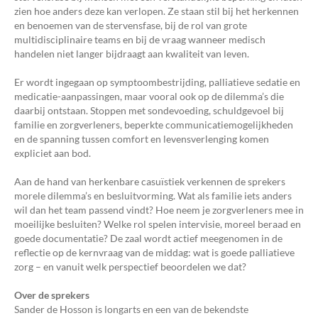
zien hoe anders deze kan verlopen. Ze staan stil bij het herkennen
en benoemen van de stervensfase, bij de rol van grote
multidisciplinaire teams en bij de vraag wanneer medisch
handelen niet langer bijdraagt aan kwaliteit van leven.
Er wordt ingegaan op symptoombestrijding, palliatieve sedatie en
medicatie-aanpassingen, maar vooral ook op de dilemma’s die
daarbij ontstaan. Stoppen met sondevoeding, schuldgevoel bij
familie en zorgverleners, beperkte communicatiemogelijkheden
en de spanning tussen comfort en levensverlenging komen
expliciet aan bod.
Aan de hand van herkenbare casuïstiek verkennen de sprekers
morele dilemma’s en besluitvorming. Wat als familie iets anders
wil dan het team passend vindt? Hoe neem je zorgverleners mee in
moeilijke besluiten? Welke rol spelen intervisie, moreel beraad en
goede documentatie? De zaal wordt actief meegenomen in de
reflectie op de kernvraag van de middag: wat is goede palliatieve
zorg – en vanuit welk perspectief beoordelen we dat?
Over de sprekers
Sander de Hosson is longarts en een van de bekendste