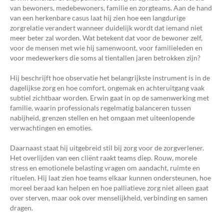
van bewoners, medebewoners, familie en zorgteams. Aan de hand
van een herkenbare casus laat hij zien hoe een langdurige
zorgrelatie verandert wanneer duidelijk wordt dat iemand niet
meer beter zal worden. Wat betekent dat voor de bewoner zelf,
voor de mensen met wie hij samenwoont, voor familieleden en
voor medewerkers die soms al tientallen jaren betrokken zijn?
Hij beschrijft hoe observatie het belangrijkste instrument is in de
dagelijkse zorg en hoe comfort, ongemak en achteruitgang vaak
subtiel zichtbaar worden. Erwin gaat in op de samenwerking met
familie, waarin professionals regelmatig balanceren tussen
nabijheid, grenzen stellen en het omgaan met uiteenlopende
verwachtingen en emoties.
Daarnaast staat hij uitgebreid stil bij zorg voor de zorgverlener.
Het overlijden van een cliënt raakt teams diep. Rouw, morele
stress en emotionele belasting vragen om aandacht, ruimte en
rituelen. Hij laat zien hoe teams elkaar kunnen ondersteunen, hoe
moreel beraad kan helpen en hoe palliatieve zorg niet alleen gaat
over sterven, maar ook over menselijkheid, verbinding en samen
dragen.