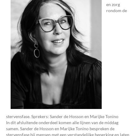
en zorg
rondom de
stervensfase. Sprekers: Sander de Hosson en Marijke Tonino
In dit afsluitende onderdeel komen alle lijnen van de middag
samen. Sander de Hosson en Marijke Tonino bespreken de
stervensfase bij mensen met een verstandelijke beperking en laten