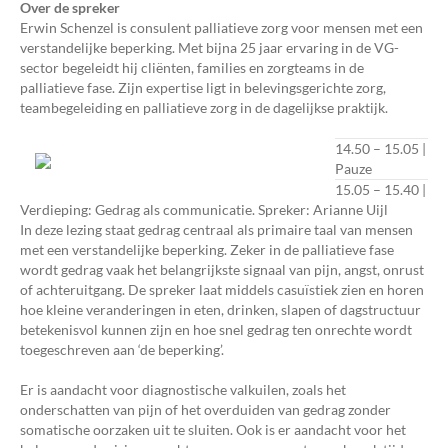
Over de spreker
Erwin Schenzel is consulent palliatieve zorg voor mensen met een
verstandelijke beperking. Met bijna 25 jaar ervaring in de VG-
sector begeleidt hij cliënten, families en zorgteams in de
palliatieve fase. Zijn expertise ligt in belevingsgerichte zorg,
teambegeleiding en palliatieve zorg in de dagelijkse praktijk.
14.50 – 15.05 |
Pauze
15.05 – 15.40 |
Verdieping: Gedrag als communicatie. Spreker: Arianne Uijl
In deze lezing staat gedrag centraal als primaire taal van mensen
met een verstandelijke beperking. Zeker in de palliatieve fase
wordt gedrag vaak het belangrijkste signaal van pijn, angst, onrust
of achteruitgang. De spreker laat middels casuïstiek zien en horen
hoe kleine veranderingen in eten, drinken, slapen of dagstructuur
betekenisvol kunnen zijn en hoe snel gedrag ten onrechte wordt
toegeschreven aan ‘de beperking’.
Er is aandacht voor diagnostische valkuilen, zoals het
onderschatten van pijn of het overduiden van gedrag zonder
somatische oorzaken uit te sluiten. Ook is er aandacht voor het