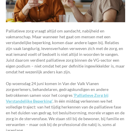
Palliatieve zorg vraagt altijd om aandacht, nabijheid en
vakmanschap. Maar wanneer het gaat om mensen met een
verstandelijke beperking, komen daar andere lagen bij. Relaties
zijn vaak langdurig, levensverhalen verweven zich met de zorg, en
wat iemand voelt of bedoelt is niet altijd in woorden te vangen.
Juist daarom verdient palliatieve zorg binnen de VG-sector een
eigen podium – niet omdat het per definitie ingewikkelder is, maar
omdat het wezenlijk anders kan zijn.
Op woensdag 24 juni komen in Van der Valk Vianen
zorgverleners, behandelaren, gedragskundigen en andere
betrokkenen samen voor het congres
‘Palliatieve Zorg bij
Verstandelijke Beperking’
. In één middag verkennen we het
volledige traject: van het tijdig herkennen van de palliatieve fase
en het duiden van gedrag, tot besluitvorming, morele vragen en de
zorg in de stervensfase. We staan stil bij de bewoner, bij familie en
verwanten – maar ook bij de professional die nabij is, soms al
jarenlang.