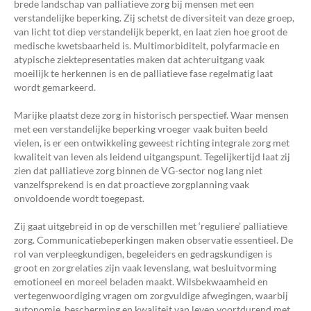
brede landschap van palliatieve zorg bij mensen met een
verstandelijke beperking. Zij schetst de diversiteit van deze groep,
van licht tot diep verstandelijk beperkt, en laat zien hoe groot de
medische kwetsbaarheid is. Multimorbiditeit, polyfarmacie en
atypische ziektepresentaties maken dat achteruitgang vaak
moeilijk te herkennen is en de palliatieve fase regelmatig laat
wordt gemarkeerd.
Marijke plaatst deze zorg in historisch perspectief. Waar mensen
met een verstandelijke beperking vroeger vaak buiten beeld
vielen, is er een ontwikkeling geweest richting integrale zorg met
kwaliteit van leven als leidend uitgangspunt. Tegelijkertijd laat zij
zien dat palliatieve zorg binnen de VG-sector nog lang niet
vanzelfsprekend is en dat proactieve zorgplanning vaak
onvoldoende wordt toegepast.
Zij gaat uitgebreid in op de verschillen met ‘reguliere’ palliatieve
zorg. Communicatiebeperkingen maken observatie essentieel. De
rol van verpleegkundigen, begeleiders en gedragskundigen is
groot en zorgrelaties zijn vaak levenslang, wat besluitvorming
emotioneel en moreel beladen maakt. Wilsbekwaamheid en
vertegenwoordiging vragen om zorgvuldige afwegingen, waarbij
autonomie, bescherming en kwaliteit van leven voortdurend met