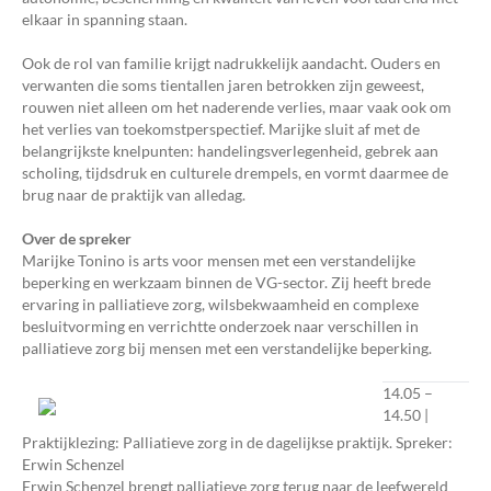
elkaar in spanning staan.
Ook de rol van familie krijgt nadrukkelijk aandacht. Ouders en
verwanten die soms tientallen jaren betrokken zijn geweest,
rouwen niet alleen om het naderende verlies, maar vaak ook om
het verlies van toekomstperspectief. Marijke sluit af met de
belangrijkste knelpunten: handelingsverlegenheid, gebrek aan
scholing, tijdsdruk en culturele drempels, en vormt daarmee de
brug naar de praktijk van alledag.
Over de spreker
Marijke Tonino is arts voor mensen met een verstandelijke
beperking en werkzaam binnen de VG-sector. Zij heeft brede
ervaring in palliatieve zorg, wilsbekwaamheid en complexe
besluitvorming en verrichtte onderzoek naar verschillen in
palliatieve zorg bij mensen met een verstandelijke beperking.
14.05 –
14.50 |
Praktijklezing: Palliatieve zorg in de dagelijkse praktijk. Spreker:
Erwin Schenzel
Erwin Schenzel brengt palliatieve zorg terug naar de leefwereld