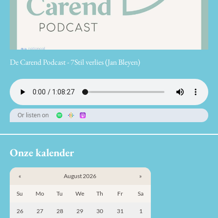
De Carend Podcast - 7Stil verlies (Jan Bleyen)
Or listen on
Onze kalender
«
August 2026
»
Su
Mo
Tu
We
Th
Fr
Sa
26
27
28
29
30
31
1