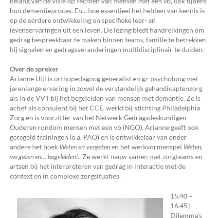
belang van de visie op rechten van mensen met een vb, ook tijdens
hun dementieproces. En... hoe essentieel het hebben van kennis is
op de eerdere ontwikkeling en specifieke leer- en
levenservaringen uit een leven. De lezing biedt handreikingen om
gedrag bespreekbaar te maken binnen teams, familie te betrekken
bij signalen en gedragsveranderingen multidisciplinair te duiden.
Over de spreker
Arianne Uijl is orthopedagoog generalist en gz-psycholoog met
jarenlange ervaring in zowel de verstandelijk gehandicaptenzorg
als in de VVT bij het begeleiden van mensen met dementie. Ze is
actief als consulent bij het CCE, werkt bij stichting Philadelphia
Zorg en is voorzitter van het Netwerk Gedragsdeskundigen
Ouderen rondom mensen met een vb (NGO). Arianne geeft ook
geregeld trainingen (o.a. PAO) en is ontwikkelaar van onder
andere het boek
Weten en vergeten
en het werkvormenspel
Weten,
vergeten en… begeleiden!
. Ze werkt nauw samen met zorgteams en
artsen bij het interpreteren van gedrag in interactie met de
context en in complexe zorgsituaties.
15.40 –
16.45 |
Dilemma’s