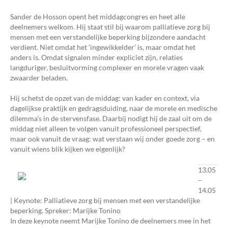
Sander de Hosson opent het middagcongres en heet alle
deelnemers welkom. Hij staat stil bij waarom palliatieve zorg bij
mensen met een verstandelijke beperking bijzondere aandacht
verdient. Niet omdat het ‘ingewikkelder’ is, maar omdat het
anders is. Omdat signalen minder expliciet zijn, relaties
langduriger, besluitvorming complexer en morele vragen vaak
zwaarder beladen.
Hij schetst de opzet van de middag: van kader en context, via
dagelijkse praktijk en gedragsduiding, naar de morele en medische
dilemma’s in de stervensfase. Daarbij nodigt hij de zaal uit om de
middag niet alleen te volgen vanuit professioneel perspectief,
maar ook vanuit de vraag: wat verstaan wij onder goede zorg – en
vanuit wiens blik kijken we eigenlijk?
13.05
–
14.05
| Keynote: Palliatieve zorg bij mensen met een verstandelijke
beperking. Spreker: Marijke Tonino
In deze keynote neemt Marijke Tonino de deelnemers mee in het