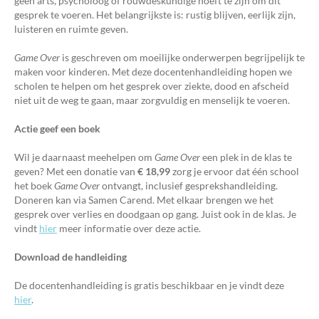
geen arts, psycholoog of rouwdeskundige hoeft te zijn om dit
gesprek te voeren. Het belangrijkste is: rustig blijven, eerlijk zijn,
luisteren en ruimte geven.
Game Over
is geschreven om moeilijke onderwerpen begrijpelijk te
maken voor kinderen. Met deze docentenhandleiding hopen we
scholen te helpen om het gesprek over ziekte, dood en afscheid
niet uit de weg te gaan, maar zorgvuldig en menselijk te voeren.
Actie geef een boek
Wil je daarnaast meehelpen om
Game Over
een plek in de klas te
geven? Met een donatie van
€ 18,99
zorg je ervoor dat één school
het boek
Game Over
ontvangt, inclusief gesprekshandleiding.
Doneren kan via Samen Carend. Met elkaar brengen we het
gesprek over verlies en doodgaan op gang. Juist ook in de klas. Je
vindt
hier
meer informatie over deze actie.
Download de handleiding
De docentenhandleiding is gratis beschikbaar en je vindt deze
hier
.