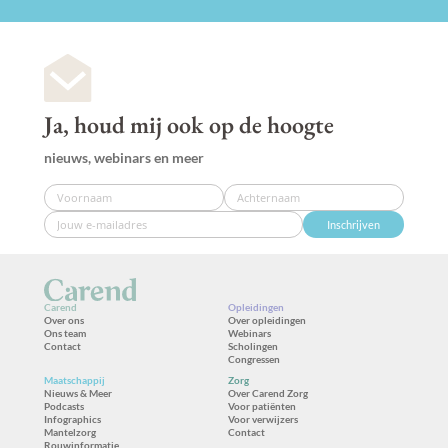
Ja, houd mij ook op de hoogte
nieuws, webinars en meer
Inschrijven
Carend
Opleidingen
Over ons
Over opleidingen
Ons team
Webinars
Contact
Scholingen
Congressen
Maatschappij
Zorg
Nieuws & Meer
Over Carend Zorg
Podcasts
Voor patiënten
Infographics
Voor verwijzers
Mantelzorg
Contact
Rouwinformatie