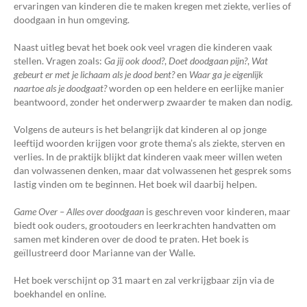
ervaringen van kinderen die te maken kregen met ziekte, verlies of
doodgaan in hun omgeving.
Naast uitleg bevat het boek ook veel vragen die kinderen vaak
stellen. Vragen zoals:
Ga jij ook dood?
,
Doet doodgaan pijn?
,
Wat
gebeurt er met je lichaam als je dood bent?
en
Waar ga je eigenlijk
naartoe als je doodgaat?
worden op een heldere en eerlijke manier
beantwoord, zonder het onderwerp zwaarder te maken dan nodig.
Volgens de auteurs is het belangrijk dat kinderen al op jonge
leeftijd woorden krijgen voor grote thema’s als ziekte, sterven en
verlies. In de praktijk blijkt dat kinderen vaak meer willen weten
dan volwassenen denken, maar dat volwassenen het gesprek soms
lastig vinden om te beginnen. Het boek wil daarbij helpen.
Game Over – Alles over doodgaan
is geschreven voor kinderen, maar
biedt ook ouders, grootouders en leerkrachten handvatten om
samen met kinderen over de dood te praten. Het boek is
geïllustreerd door Marianne van der Walle.
Het boek verschijnt op 31 maart en zal verkrijgbaar zijn via de
boekhandel en online.