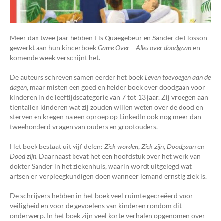
Meer dan twee jaar hebben Els Quaegebeur en Sander de Hosson
gewerkt aan hun kinderboek
Game Over – Alles over doodgaan
en
komende week verschijnt het.
De auteurs schreven samen eerder het boek
Leven toevoegen aan de
dagen
, maar misten een goed en helder boek over doodgaan voor
kinderen in de leeftijdscategorie van 7 tot 13 jaar. Zij vroegen aan
tientallen kinderen wat zij zouden willen weten over de dood en
sterven en kregen na een oproep op LinkedIn ook nog meer dan
tweehonderd vragen van ouders en grootouders.
Het boek bestaat uit vijf delen:
Ziek worden
,
Ziek zijn
,
Doodgaan
en
Dood zijn
. Daarnaast bevat het een hoofdstuk over het werk van
dokter Sander in het ziekenhuis, waarin wordt uitgelegd wat
artsen en verpleegkundigen doen wanneer iemand ernstig ziek is.
De schrijvers hebben in het boek veel ruimte gecreëerd voor
veiligheid en voor de gevoelens van kinderen rondom dit
onderwerp. In het boek zijn veel korte verhalen opgenomen over