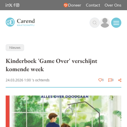
Doneer
Contact
Over Ons
Open
Nieuws
Kinderboek 'Game Over' verschijnt
komende week
24.03.2026 1:00 's ochtends
0
0