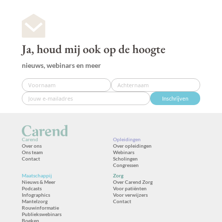
Ja, houd mij ook op de hoogte
nieuws, webinars en meer
Inschrijven
Carend
Opleidingen
Over ons
Over opleidingen
Ons team
Webinars
Contact
Scholingen
Congressen
Maatschappij
Zorg
Nieuws & Meer
Over Carend Zorg
Podcasts
Voor patiënten
Infographics
Voor verwijzers
Mantelzorg
Contact
Rouwinformatie
Publiekswebinars
Boeken