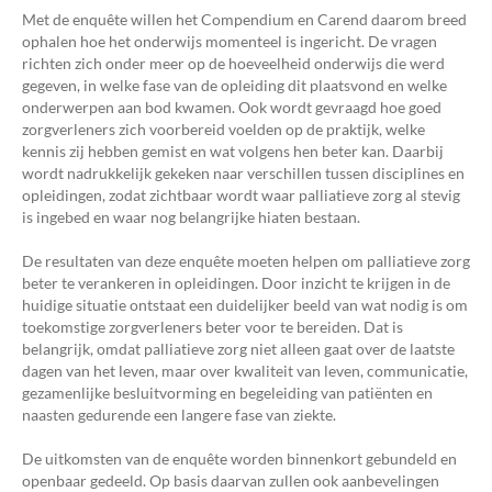
Met de enquête willen het Compendium en Carend daarom breed
ophalen hoe het onderwijs momenteel is ingericht. De vragen
richten zich onder meer op de hoeveelheid onderwijs die werd
gegeven, in welke fase van de opleiding dit plaatsvond en welke
onderwerpen aan bod kwamen. Ook wordt gevraagd hoe goed
zorgverleners zich voorbereid voelden op de praktijk, welke
kennis zij hebben gemist en wat volgens hen beter kan. Daarbij
wordt nadrukkelijk gekeken naar verschillen tussen disciplines en
opleidingen, zodat zichtbaar wordt waar palliatieve zorg al stevig
is ingebed en waar nog belangrijke hiaten bestaan.
De resultaten van deze enquête moeten helpen om palliatieve zorg
beter te verankeren in opleidingen. Door inzicht te krijgen in de
huidige situatie ontstaat een duidelijker beeld van wat nodig is om
toekomstige zorgverleners beter voor te bereiden. Dat is
belangrijk, omdat palliatieve zorg niet alleen gaat over de laatste
dagen van het leven, maar over kwaliteit van leven, communicatie,
gezamenlijke besluitvorming en begeleiding van patiënten en
naasten gedurende een langere fase van ziekte.
De uitkomsten van de enquête worden binnenkort gebundeld en
openbaar gedeeld. Op basis daarvan zullen ook aanbevelingen