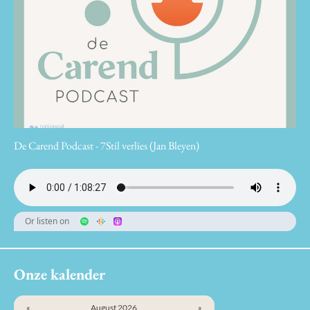
De Carend Podcast - 7Stil verlies (Jan Bleyen)
Or listen on
Onze kalender
«
August 2026
»