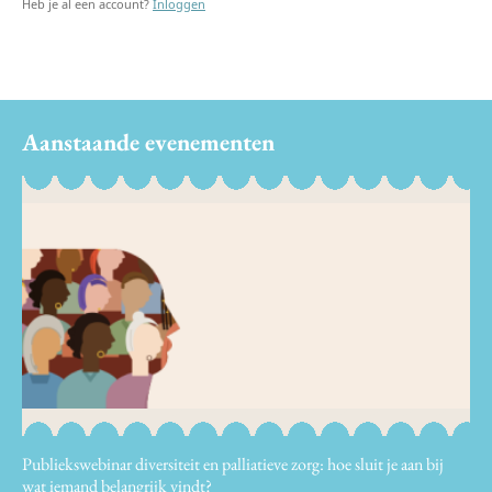
Heb je al een account?
Inloggen
Aanstaande evenementen
Publiekswebinar diversiteit en palliatieve zorg: hoe sluit je aan bij
wat iemand belangrijk vindt?