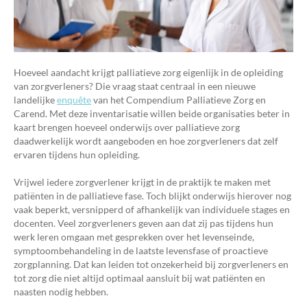
Hoeveel aandacht krijgt palliatieve zorg eigenlijk in de opleiding
van zorgverleners? Die vraag staat centraal in een nieuwe
landelijke
enquête
van het Compendium Palliatieve Zorg en
Carend. Met deze inventarisatie willen beide organisaties beter in
kaart brengen hoeveel onderwijs over palliatieve zorg
daadwerkelijk wordt aangeboden en hoe zorgverleners dat zelf
ervaren tijdens hun opleiding.
Vrijwel iedere zorgverlener krijgt in de praktijk te maken met
patiënten in de palliatieve fase. Toch blijkt onderwijs hierover nog
vaak beperkt, versnipperd of afhankelijk van individuele stages en
docenten. Veel zorgverleners geven aan dat zij pas tijdens hun
werk leren omgaan met gesprekken over het levenseinde,
symptoombehandeling in de laatste levensfase of proactieve
zorgplanning. Dat kan leiden tot onzekerheid bij zorgverleners en
tot zorg die niet altijd optimaal aansluit bij wat patiënten en
naasten nodig hebben.