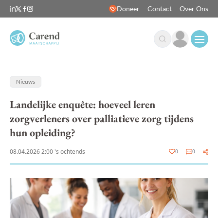
Doneer
Contact
Over Ons
Open
Nieuws
Landelijke enquête: hoeveel leren
zorgverleners over palliatieve zorg tijdens
hun opleiding?
08.04.2026 2:00 's ochtends
0
0