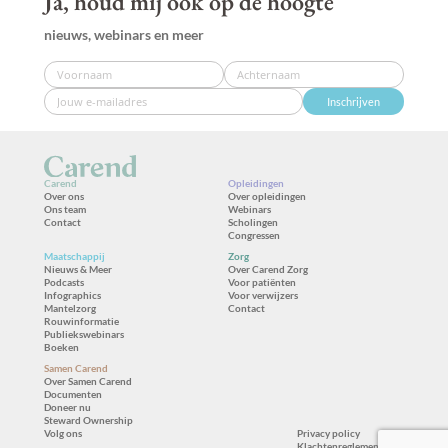
Ja, houd mij ook op de hoogte
nieuws, webinars en meer
Inschrijven
Carend
Opleidingen
Over ons
Over opleidingen
Ons team
Webinars
Contact
Scholingen
Congressen
Maatschappij
Zorg
Nieuws & Meer
Over Carend Zorg
Podcasts
Voor patiënten
Infographics
Voor verwijzers
Mantelzorg
Contact
Rouwinformatie
Publiekswebinars
Boeken
Samen Carend
Over Samen Carend
Documenten
Doneer nu
Steward Ownership
Volg ons
Privacy policy
Klachtenreglement