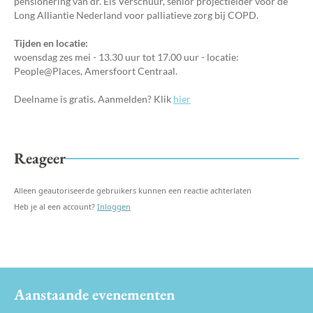
pensionering van dr. Els Verschuur, senior projectleider voor de
Long Alliantie Nederland voor palliatieve zorg bij COPD.
Tijden en locatie:
woensdag zes mei - 13.30 uur tot 17.00 uur - locatie:
People@Places, Amersfoort Centraal.
Deelname is gratis. Aanmelden? Klik
hier
Reageer
Alleen geautoriseerde gebruikers kunnen een reactie achterlaten
Heb je al een account?
Inloggen
Aanstaande evenementen