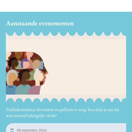
Aanstaande evenementen
Publiekswebinar diversiteit en palliatieve zorg: hoe sluit je aan bij
wat iemand belangrijk vindt?
08 september 2026