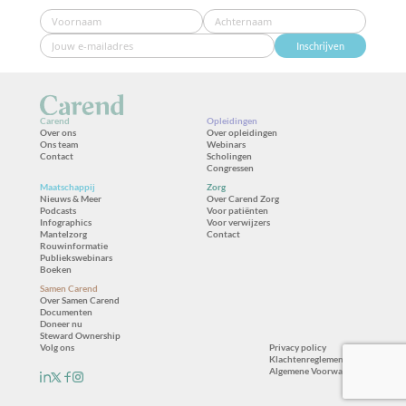
Inschrijven
Carend
Opleidingen
Over ons
Over opleidingen
Ons team
Webinars
Contact
Scholingen
Congressen
Maatschappij
Zorg
Nieuws & Meer
Over Carend Zorg
Podcasts
Voor patiënten
Infographics
Voor verwijzers
Mantelzorg
Contact
Rouwinformatie
Publiekswebinars
Boeken
Samen Carend
Over Samen Carend
Documenten
Doneer nu
Steward Ownership
Volg ons
Privacy policy
Klachtenreglement
Algemene Voorwaarden