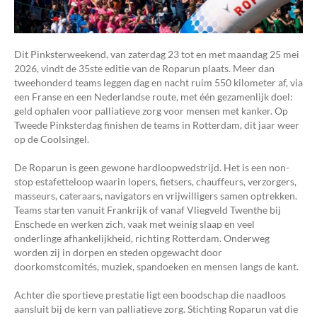
Dit Pinksterweekend, van zaterdag 23 tot en met maandag 25 mei
2026, vindt de 35ste editie van de Roparun plaats. Meer dan
tweehonderd teams leggen dag en nacht ruim 550 kilometer af, via
een Franse en een Nederlandse route, met één gezamenlijk doel:
geld ophalen voor palliatieve zorg voor mensen met kanker. Op
Tweede Pinksterdag finishen de teams in Rotterdam, dit jaar weer
op de Coolsingel.
De Roparun is geen gewone hardloopwedstrijd. Het is een non-
stop estafetteloop waarin lopers, fietsers, chauffeurs, verzorgers,
masseurs, cateraars, navigators en vrijwilligers samen optrekken.
Teams starten vanuit Frankrijk of vanaf Vliegveld Twenthe bij
Enschede en werken zich, vaak met weinig slaap en veel
onderlinge afhankelijkheid, richting Rotterdam. Onderweg
worden zij in dorpen en steden opgewacht door
doorkomstcomités, muziek, spandoeken en mensen langs de kant.
Achter die sportieve prestatie ligt een boodschap die naadloos
aansluit bij de kern van palliatieve zorg. Stichting Roparun vat die