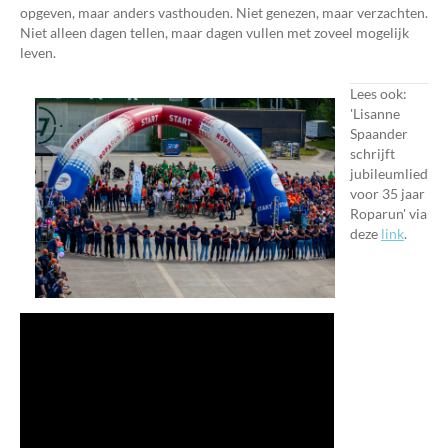
opgeven, maar anders vasthouden. Niet genezen, maar verzachten.
Niet alleen dagen tellen, maar dagen vullen met zoveel mogelijk
leven.
Lees ook:
'Lisanne
Spaander
schrijft
jubileumlied
voor 35 jaar
Roparun' via
deze
link
.