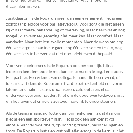
missie: het leven van mensen met kanker waar mogelijk
draaglijker maken.
Juist daarom is de Roparun meer dan een evenement. Het is een
zichtbaar pleidooi voor palliatieve zorg. Voor zorg die niet alleen
kijkt naar ziekte, behandeling of overleving, maar naar wat er nog
mogelijk is wanneer genezing niet meer kan. Naar comfort. Naar
aandacht. Naar betekenisvolle momenten. Naar de wens om nog
één keer ergens naartoe te gaan, nog één keer samen te zijn, nog
één keer iets te beleven dat niet door ziekte wordt bepaald.
Voor veel deelnemers is de Roparun ook persoonlijk. Bijna
iedereen kent iemand die met kanker te maken kreeg. Een ouder.
Een partner. Een vriend. Een collega. Iemand die beter werd, of
juist niet. Tijdens de Roparun krijgt die betrokkenheid een vorm:
kilometers maken, acties organiseren, geld ophalen, elkaar
onderweg overeind houden. Niet om de dood weg te duwen, maar
om het leven dat er nog is zo goed mogelijk te ondersteunen.
Als de teams maandag Rotterdam binnenkomen, is dat daarom
niet alleen een sportieve finish. Het is ook een aankomst vol
emotie. Van vermoeidheid, opluchting, tranen, herinneringen en
trots. De Roparun laat zien wat palliatieve zorg in de kern is: niet