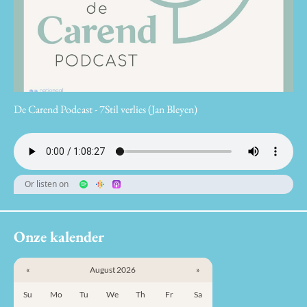
De Carend Podcast - 7Stil verlies (Jan Bleyen)
Or listen on
Onze kalender
«
August 2026
»
Su
Mo
Tu
We
Th
Fr
Sa