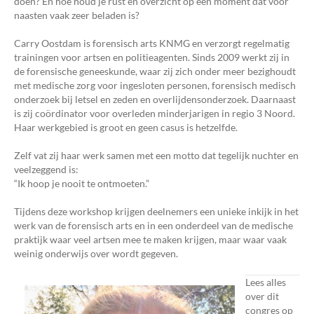
doen? En hoe houd je rust en overzicht op een moment dat voor
naasten vaak zeer beladen is?
Carry Oostdam is forensisch arts KNMG en verzorgt regelmatig
trainingen voor artsen en politieagenten. Sinds 2009 werkt zij in
de forensische geneeskunde, waar zij zich onder meer bezighoudt
met medische zorg voor ingesloten personen, forensisch medisch
onderzoek bij letsel en zeden en overlijdensonderzoek. Daarnaast
is zij coördinator voor overleden minderjarigen in regio 3 Noord.
Haar werkgebied is groot en geen casus is hetzelfde.
Zelf vat zij haar werk samen met een motto dat tegelijk nuchter en
veelzeggend is:
“Ik hoop je nooit te ontmoeten.”
Tijdens deze workshop krijgen deelnemers een unieke inkijk in het
werk van de forensisch arts en in een onderdeel van de medische
praktijk waar veel artsen mee te maken krijgen, maar waar vaak
weinig onderwijs over wordt gegeven.
Lees alles
over dit
congres op