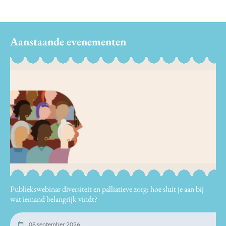
Aanstaande evenementen
Publiekswebinar diversiteit en palliatieve zorg: hoe sluit je aan bij
wat iemand belangrijk vindt?
08 september 2026