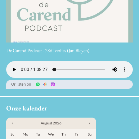
De Carend Podcast - 7Stil verlies (Jan Bleyen)
Or listen on
Onze kalender
«
August 2026
»
Su
Mo
Tu
We
Th
Fr
Sa