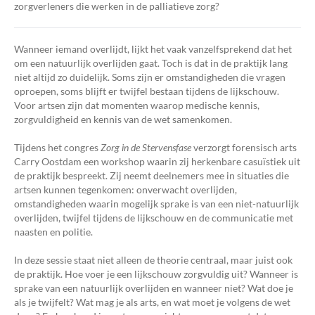
zorgverleners die werken in de palliatieve zorg?
Wanneer iemand overlijdt, lijkt het vaak vanzelfsprekend dat het
om een natuurlijk overlijden gaat. Toch is dat in de praktijk lang
niet altijd zo duidelijk. Soms zijn er omstandigheden die vragen
oproepen, soms blijft er twijfel bestaan tijdens de lijkschouw.
Voor artsen zijn dat momenten waarop medische kennis,
zorgvuldigheid en kennis van de wet samenkomen.
Tijdens het congres
Zorg in de Stervensfase
verzorgt forensisch arts
Carry Oostdam een workshop waarin zij herkenbare casuïstiek uit
de praktijk bespreekt. Zij neemt deelnemers mee in situaties die
artsen kunnen tegenkomen: onverwacht overlijden,
omstandigheden waarin mogelijk sprake is van een niet-natuurlijk
overlijden, twijfel tijdens de lijkschouw en de communicatie met
naasten en politie.
In deze sessie staat niet alleen de theorie centraal, maar juist ook
de praktijk. Hoe voer je een lijkschouw zorgvuldig uit? Wanneer is
sprake van een natuurlijk overlijden en wanneer niet? Wat doe je
als je twijfelt? Wat mag je als arts, en wat moet je volgens de wet