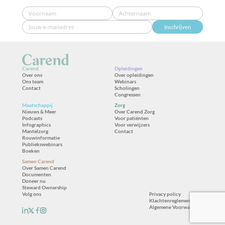
Inschrijven
Carend
Opleidingen
Over ons
Over opleidingen
Ons team
Webinars
Contact
Scholingen
Congressen
Maatschappij
Zorg
Nieuws & Meer
Over Carend Zorg
Podcasts
Voor patiënten
Infographics
Voor verwijzers
Mantelzorg
Contact
Rouwinformatie
Publiekswebinars
Boeken
Samen Carend
Over Samen Carend
Documenten
Doneer nu
Steward Ownership
Volg ons
Privacy policy
Klachtenreglement
Algemene Voorwaarden