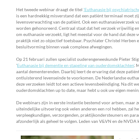
Het tweede webinar draagt de titel
'Euthanasie bij psychiatrisc
is een hardnekkig misverstand dat een patiënt terminaal moet z
levensverwachting van de patiënt. Ook een euthanasieverzoek va
worden gehonoreerd. Centraal staat dat het verzoek vrijwillig en
om euthanasie verzoekt, ligt het meestal voor de hand dat deze v
praktijk niet zo objectief toetsbaar. Psychiater Christel Herbe
besluitvorming binnen vaak complexe afwegingen.
Op 21 februari zullen specialist ouderengeneeskunde Pieter Sti
'
Euthanasie bij dementie en stapeling van ouderdomsklachten'
. 
aantal dementerenden. Daarbij leert de ervaring dat deze patiën
ontluisterend levenseinde te voorkomen. De Nederlandse euthana
deze verzoeken leidt tot een actieve levensbeëindiging. Na dit we
ouderdomsklachten up to date, maar hebt u ook uw eigen menin
De webinars zijn in eerste instantie bestemd voor artsen, maar 
uiteindelijke uitvoering ook velen anderen een rol hebben, zal h
verpleegkundigen, verzorgenden, praktijkondersteuners en para
afzonderlijk als geheel te volgen. Leden van V&VN en de NVDA k