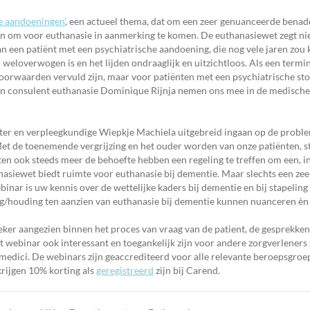
he aandoeningen'
, een actueel thema, dat om een zeer genuanceerde benade
ijn om voor euthanasie in aanmerking te komen. De euthanasiewet zegt ni
n een patiënt met een psychiatrische aandoening, die nog vele jaren zou 
 weloverwogen is en het lijden ondraaglijk en uitzichtloos. Als een termin
oorwaarden vervuld zijn, maar voor patiënten met een psychiatrische stoo
n en consulent euthanasie Dominique Rijnja nemen ons mee in de medische
gter en verpleegkundige Wiepkje Machiela uitgebreid ingaan op de probl
Met de toenemende vergrijzing en het ouder worden van onze patiënten, st
ten ook steeds meer de behoefte hebben een regeling te treffen om een, i
siewet biedt ruimte voor euthanasie bij dementie. Maar slechts een zeer
binar is uw kennis over de wettelijke kaders bij dementie en bij stapeling
g/houding ten aanzien van euthanasie bij dementie kunnen nuanceren è
zeker aangezien binnen het proces van vraag van de patient, de gesprekken
et webinar ook interessant en toegankelijk zijn voor andere zorgverleners 
medici. De webinars zijn geaccrediteerd voor alle relevante beroepsgroe
rijgen 10% korting als
geregistreerd
zijn bij Carend.