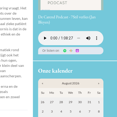
ring vraagt. Het
ets over de
De Carend Podcast - 7Stil verlies (Jan
kunnen leven, kan
Bleyen)
aal zieke patiënt
rnis is dat in de
 ethiek en de
ematiek rond
Or listen on
ijgt ook het
n hun ogen,
 klein deel van
Onze kalender
 van
n aanscherpen.
«
August 2026
»
 erna en de
zoals
Su
Mo
Tu
We
Th
Fr
Sa
pen en zowel
26
27
28
29
30
31
1
2
3
4
5
6
7
8