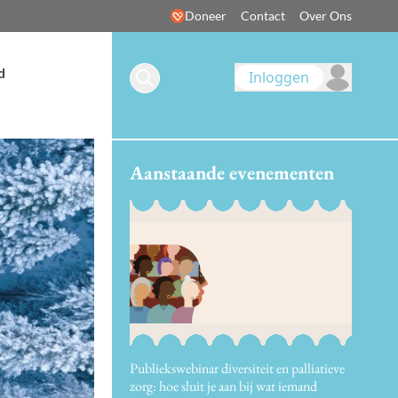
Doneer
Contact
Over Ons
d
Inloggen
Aanstaande evenementen
Publiekswebinar diversiteit en palliatieve
zorg: hoe sluit je aan bij wat iemand