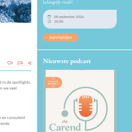
belangrijk vindt?
08 september 2026
20:00
Aanmelden
Nieuwste podcast
0
0
in de spotlights.
n we veel
e en consulent
llende