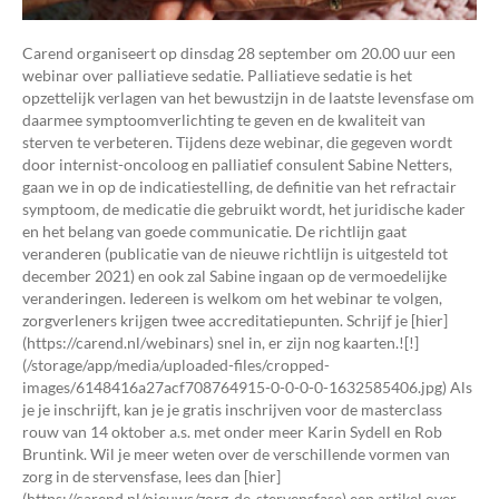
Carend organiseert op dinsdag 28 september om 20.00 uur een
webinar over palliatieve sedatie. Palliatieve sedatie is het
opzettelijk verlagen van het bewustzijn in de laatste levensfase om
daarmee symptoomverlichting te geven en de kwaliteit van
sterven te verbeteren. Tijdens deze webinar, die gegeven wordt
door internist-oncoloog en palliatief consulent Sabine Netters,
gaan we in op de indicatiestelling, de definitie van het refractair
symptoom, de medicatie die gebruikt wordt, het juridische kader
en het belang van goede communicatie. De richtlijn gaat
veranderen (publicatie van de nieuwe richtlijn is uitgesteld tot
december 2021) en ook zal Sabine ingaan op de vermoedelijke
veranderingen. Iedereen is welkom om het webinar te volgen,
zorgverleners krijgen twee accreditatiepunten. Schrijf je [hier]
(https://carend.nl/webinars) snel in, er zijn nog kaarten.![!]
(/storage/app/media/uploaded-files/cropped-
images/6148416a27acf708764915-0-0-0-0-1632585406.jpg) Als
je je inschrijft, kan je je gratis inschrijven voor de masterclass
rouw van 14 oktober a.s. met onder meer Karin Sydell en Rob
Bruntink. Wil je meer weten over de verschillende vormen van
zorg in de stervensfase, lees dan [hier]
(https://carend.nl/nieuws/zorg-de-stervensfase) een artikel over