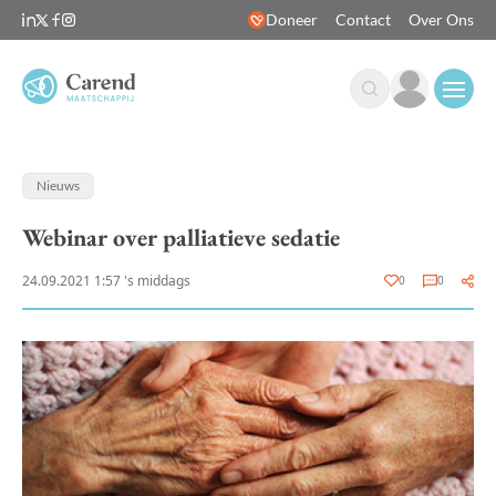
Doneer
Contact
Over Ons
Open
Nieuws
Webinar over palliatieve sedatie
24.09.2021 1:57 's middags
0
0