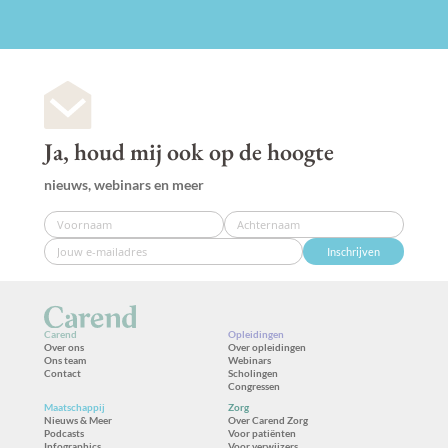
Ja, houd mij ook op de hoogte
nieuws, webinars en meer
Inschrijven
Carend
Opleidingen
Over ons
Over opleidingen
Ons team
Webinars
Contact
Scholingen
Congressen
Maatschappij
Zorg
Nieuws & Meer
Over Carend Zorg
Podcasts
Voor patiënten
Infographics
Voor verwijzers