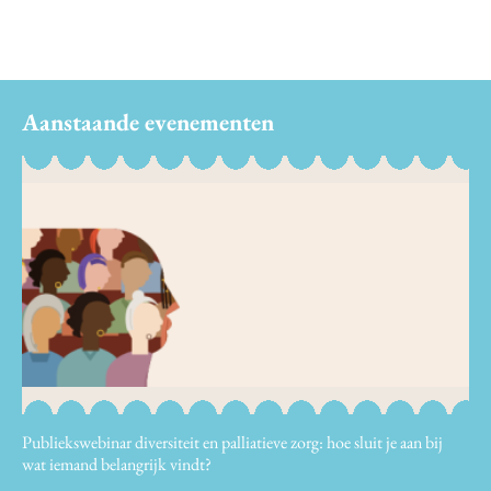
Aanstaande evenementen
Publiekswebinar diversiteit en palliatieve zorg: hoe sluit je aan bij
wat iemand belangrijk vindt?