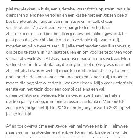
pleisterplekken in huis, een sidetabel waar foto’s op staan van alle
dierbaren die ik heb verloren en een kastje met een gipsen beeld
bestaande uit de handen van mijn zusje en mijzelf, elkaar
vasthoudend. Zij overleed twee jaar geleden en bij haar
ziekteproces en sterfbed ben ik erg nauw betrokken geweest. Er
gaat geen dag voorbij dat ik niet aan ze denk: mijn vader, mijn
moeder en mijn twee zussen. Bij alle sterfbedden was ik aanwezig
om ze bij te staan, in hun laatste uren en om voor ze te zorgen voor
en na het overlijden. Al deze herinneringen zijn mij dierbaar. Mijn
vader stierf in de ambulance, die nog net niet op weg was naar het
ziekenhuis. Ik was er wel bij maar heb niet de laatste zorg kunnen
doen omdat de ambulance hem meenam en ik naar mijn moeder
moest, die nog niet wist dat hij was overleden. Mijn vader stierf als
eerste van het gezin door een complicatie na een val,
drieëntwintig jaar geleden. Mijn moeder stierf aan hartfalen
dertien jaar geleden, mijn beide zussen aan kanker. Mijn oudste
zus op 56-jarige leeftijd in 2013 en mijn jongste zus in 2022 op 54-
jarige leeftijd.
Af en toe overvalt me een gevoel van heimwee en pijn. Heimwee
naar wie mij na stonden en die ik verloren heb. En de pijn van de