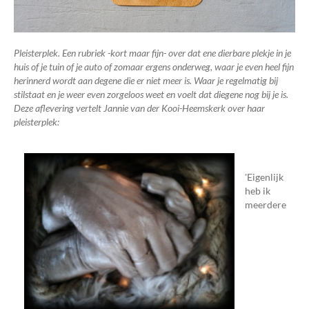
Pleisterplek. Een rubriek -kort maar fijn- over dat ene dierbare plekje in je
huis of je tuin of je auto of zomaar ergens onderweg, waar je even heel fijn
herinnerd wordt aan degene die er niet meer is. Waar je regelmatig bij
stilstaat en je weer even zorgeloos weet en voelt dat diegene nog bij je is.
Deze aflevering vertelt
Jannie van der Kooi-Heemskerk over haar
pleisterplek:
'Eigenlijk
heb ik
meerdere