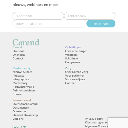
nieuws, webinars en meer
Inschrijven
Carend
Opleidingen
Over ons
Over opleidingen
Ons team
Webinars
Contact
Scholingen
Congressen
Maatschappij
Zorg
Nieuws & Meer
Over Carend Zorg
Podcasts
Voor patiënten
Infographics
Voor verwijzers
Mantelzorg
Contact
Rouwinformatie
Publiekswebinars
Boeken
Samen Carend
Over Samen Carend
Documenten
Doneer nu
Steward Ownership
Volg ons
Privacy policy
Klachtenreglement
Algemene Voorwaarden