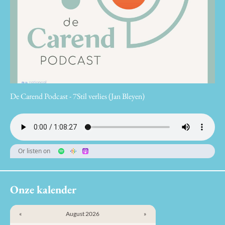
De Carend Podcast - 7Stil verlies (Jan Bleyen)
Or listen on
Onze kalender
«
August 2026
»