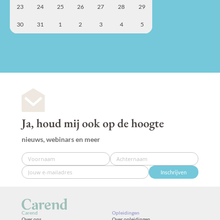
23
24
25
26
27
28
29
30
31
1
2
3
4
5
Ja, houd mij ook op de hoogte
nieuws, webinars en meer
Inschrijven
Carend
Opleidingen
Over ons
Over opleidingen