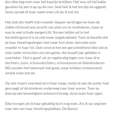
dus elke dag even naar het kaartje te kijken. Het was uit het bakje
gevallen bij een trap op de rem. Snel heb ik het bordje teruggezet.
Soms spreek ik haar naam even uit als ik het zie.
Het ziek zijn heeft mijn moeder dapper verdragen en toen de
ziekte stilstond was ze echt van plan om te revalideren, maar er
was te veel schade aangericht. Na een lelijke val in het
herstellingsoord is ze niet meer opgekrabbeld. Toen ze besefte dat
ze haar lievelingsdingen niet meer kon doen, berustte mijn
moeder in haar lot. Ook vond ze het een geruststellend idee dat ze
mijn vader misschien zou terugzien, die twaalf jaar geleden is
overleden. ‘Het is goed’ zei ze regelmatig tegen ons, haar drie
dochters, zoon, schoondochters, schoonzoons en kleinkinderen.
Wij vonden het helemaal niet goed, maar knikten instemmend
omdat mam het zei.
Op vier maart overleed ze in haar slaap, nadat ze aan de zuster had
gevraagd of de kinderen onderweg naar haar waren. Toen ze
daarop een bevestigend antwoord kreeg, sloot mam haar ogen.
Elke morgen zie ik haar gelukkig toch nog even. Als ik op weg ben
naar een van haar lievelingsplekken, De Basisz.'