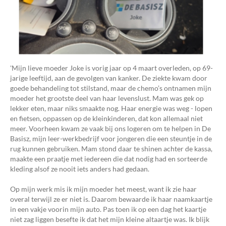
'Mijn lieve moeder Joke is vorig jaar op 4 maart overleden, op 69-
jarige leeftijd, aan de gevolgen van kanker. De ziekte kwam door
goede behandeling tot stilstand, maar de chemo’s ontnamen mijn
moeder het grootste deel van haar levenslust. Mam was gek op
lekker eten, maar niks smaakte nog. Haar energie was weg - lopen
en fietsen, oppassen op de kleinkinderen, dat kon allemaal niet
meer. Voorheen kwam ze vaak bij ons logeren om te helpen in De
Basisz, mijn leer-werkbedrijf voor jongeren die een steuntje in de
rug kunnen gebruiken. Mam stond daar te shinen achter de kassa,
maakte een praatje met iedereen die dat nodig had en sorteerde
kleding alsof ze nooit iets anders had gedaan.
Op mijn werk mis ik mijn moeder het meest, want ik zie haar
overal terwijl ze er niet is. Daarom bewaarde ik haar naamkaartje
in een vakje voorin mijn auto. Pas toen ik op een dag het kaartje
niet zag liggen besefte ik dat het mijn kleine altaartje was. Ik blijk