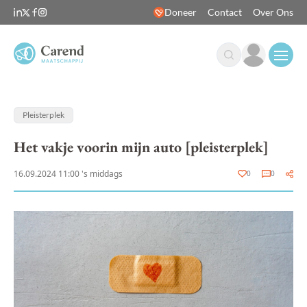
Doneer
Contact
Over Ons
Open
Pleisterplek
Het vakje voorin mijn auto [pleisterplek]
16.09.2024 11:00 's middags
0
0