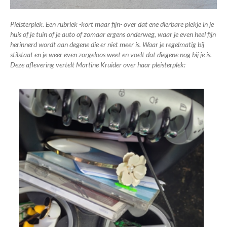
Pleisterplek. Een rubriek -kort maar fijn- over dat ene dierbare plekje in je
huis of je tuin of je auto of zomaar ergens onderweg, waar je even heel fijn
herinnerd wordt aan degene die er niet meer is. Waar je regelmatig bij
stilstaat en je weer even zorgeloos weet en voelt dat diegene nog bij je is.
Deze aflevering vertelt Martine Kruider over haar pleisterplek: