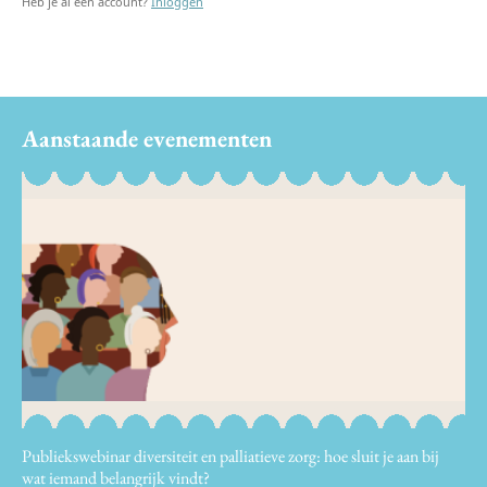
Heb je al een account?
Inloggen
Aanstaande evenementen
Publiekswebinar diversiteit en palliatieve zorg: hoe sluit je aan bij
wat iemand belangrijk vindt?