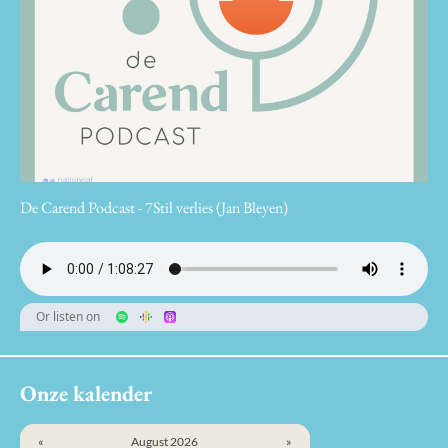
De Carend Podcast - 7Stil verlies (Jan Bleyen)
Or listen on
Onze kalender
«
August 2026
»