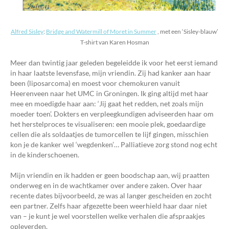
Alfred Sisley
:
Bridge and Watermill of Moret in Summer
, met een ‘Sisley-blauw’
T-shirt van Karen Hosman
Meer dan twintig jaar geleden begeleidde ik voor het eerst iemand
in haar laatste levensfase, mijn vriendin. Zij had kanker aan haar
been (liposarcoma) en moest voor chemokuren vanuit
Heerenveen naar het UMC in Groningen. Ik ging altijd met haar
mee en moedigde haar aan: ‘Jij gaat het redden, net zoals mijn
moeder toen’. Dokters en verpleegkundigen adviseerden haar om
het herstelproces te visualiseren: een mooie plek, goedaardige
cellen die als soldaatjes de tumorcellen te lijf gingen, misschien
kon je de kanker wel ‘wegdenken’… Palliatieve zorg stond nog echt
in de kinderschoenen.
Mijn vriendin en ik hadden er geen boodschap aan, wij praatten
onderweg en in de wachtkamer over andere zaken. Over haar
recente dates bijvoorbeeld, ze was al langer gescheiden en zocht
een partner. Zelfs haar afgezette been weerhield haar daar niet
van – je kunt je wel voorstellen welke verhalen die afspraakjes
opleverden.