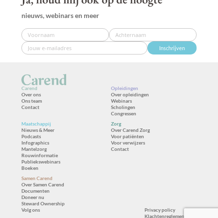
nieuws, webinars en meer
Inschrijven
Carend
Opleidingen
Over ons
Over opleidingen
Ons team
Webinars
Contact
Scholingen
Congressen
Maatschappij
Zorg
Nieuws & Meer
Over Carend Zorg
Podcasts
Voor patiënten
Infographics
Voor verwijzers
Mantelzorg
Contact
Rouwinformatie
Publiekswebinars
Boeken
Samen Carend
Over Samen Carend
Documenten
Doneer nu
Steward Ownership
Volg ons
Privacy policy
Klachtenreglement