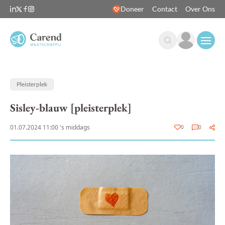
Doneer
Contact
Over Ons
Open
Pleisterplek
Sisley-blauw [pleisterplek]
01.07.2024 11:00 's middags
0
0