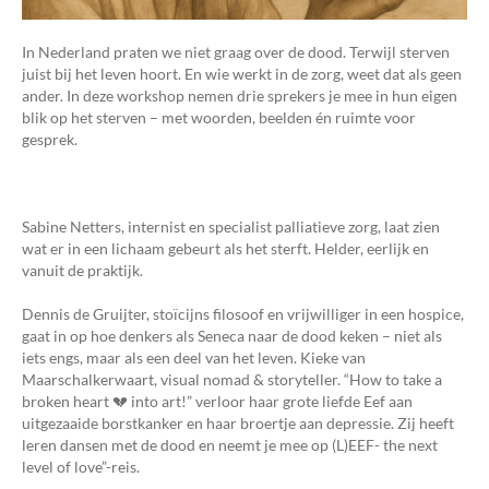
In Nederland praten we niet graag over de dood. Terwijl sterven
juist bij het leven hoort. En wie werkt in de zorg, weet dat als geen
ander. In deze workshop nemen drie sprekers je mee in hun eigen
blik op het sterven – met woorden, beelden én ruimte voor
gesprek.
Sabine Netters, internist en specialist palliatieve zorg, laat zien
wat er in een lichaam gebeurt als het sterft. Helder, eerlijk en
vanuit de praktijk.
Dennis de Gruijter, stoïcijns filosoof en vrijwilliger in een hospice,
gaat in op hoe denkers als Seneca naar de dood keken – niet als
iets engs, maar als een deel van het leven. Kieke van
Maarschalkerwaart, visual nomad & storyteller. “How to take a
broken heart 💔 into art!” verloor haar grote liefde Eef aan
uitgezaaide borstkanker en haar broertje aan depressie. Zij heeft
leren dansen met de dood en neemt je mee op (L)EEF- the next
level of love”-reis.