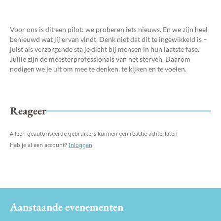
Voor ons is dit een pilot: we proberen iets nieuws. En we zijn heel
benieuwd wat jíj ervan vindt. Denk niet dat dit te ingewikkeld is –
juist als verzorgende sta je dicht bij mensen in hun laatste fase.
Jullie zijn de meesterprofessionals van het sterven. Daarom
nodigen we je uit om mee te denken, te kijken en te voelen.
Reageer
Alleen geautoriseerde gebruikers kunnen een reactie achterlaten
Heb je al een account?
Inloggen
Aanstaande evenementen