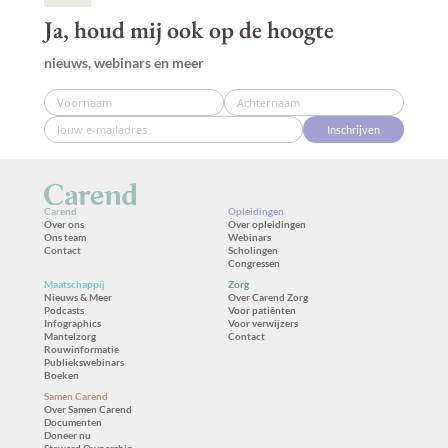
Ja, houd mij ook op de hoogte
nieuws, webinars en meer
Inschrijven
Carend
Opleidingen
Over ons
Over opleidingen
Ons team
Webinars
Contact
Scholingen
Congressen
Maatschappij
Zorg
Nieuws & Meer
Over Carend Zorg
Podcasts
Voor patiënten
Infographics
Voor verwijzers
Mantelzorg
Contact
Rouwinformatie
Publiekswebinars
Boeken
Samen Carend
Over Samen Carend
Documenten
Doneer nu