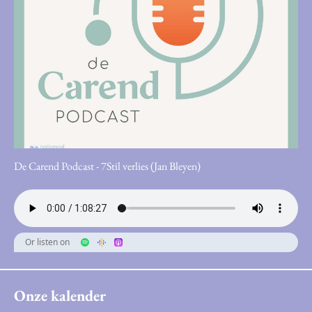
De Carend Podcast - 7Stil verlies (Jan Bleyen)
Or listen on
Onze kalender