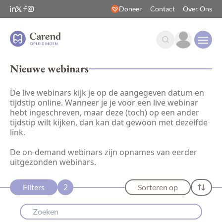
Doneer
Contact
Over Ons
Open
Nieuwe webinars
De live webinars kijk je op de aangegeven datum en
tijdstip online. Wanneer je je voor een live webinar
hebt ingeschreven, maar deze (toch) op een ander
tijdstip wilt kijken, dan kan dat gewoon met dezelfde
link.
De on-demand webinars zijn opnames van eerder
uitgezonden webinars.
2
Filters
Sorteren op