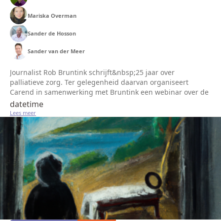
Mariska Overman
Sander de Hosson
Sander van der Meer
Journalist Rob Bruntink schrijft&nbsp;25 jaar over
palliatieve zorg. Ter gelegenheid daarvan organiseert
Carend in samenwerking met Bruntink een webinar over de
toekomst van palliatieve zorg.&nbsp;Bruntink voert
datetime
gesprekken over die toekomst...
Lees meer