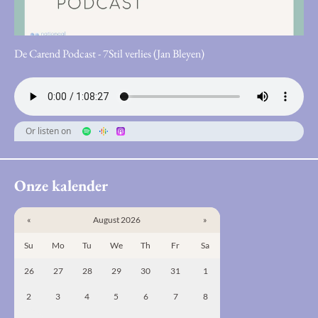
De Carend Podcast - 7Stil verlies (Jan Bleyen)
Or listen on
Onze kalender
«
August 2026
»
Su
Mo
Tu
We
Th
Fr
Sa
26
27
28
29
30
31
1
2
3
4
5
6
7
8