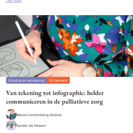
de&nbsp;Leerga...
Lees meer
Scholing en verdieping
On demand
Van tekening tot infographic: helder
communiceren in de palliatieve zorg
Manon Lichtenberg-Stokvis
Sander de Hosson