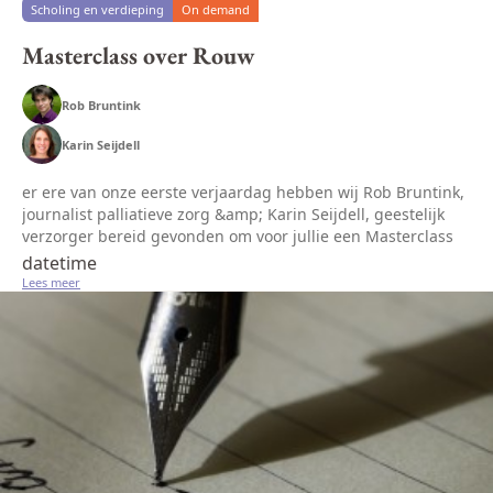
Scholing en verdieping
On demand
Masterclass over Rouw
Rob Bruntink
Karin Seijdell
er ere van onze eerste verjaardag hebben wij Rob Bruntink,
journalist palliatieve zorg &amp; Karin Seijdell, geestelijk
verzorger bereid gevonden om voor jullie een Masterclass
te houden over Rouw. Wij hebben hen expliciet gevraagd
datetime
om geen...
Lees meer