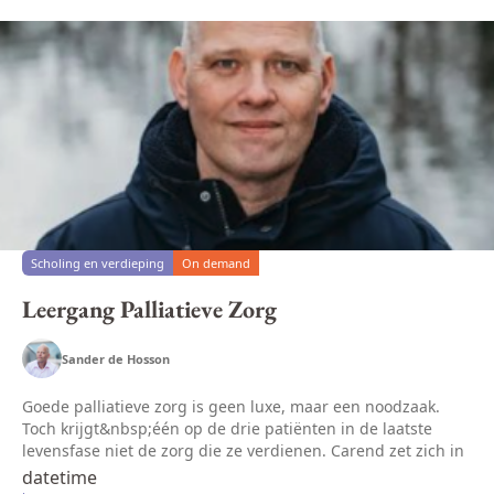
Scholing en verdieping
On demand
Leergang Palliatieve Zorg
Sander de Hosson
Goede palliatieve zorg is geen luxe, maar een noodzaak.
Toch krijgt&nbsp;één op de drie patiënten in de laatste
levensfase niet de zorg die ze verdienen. Carend zet zich in
om dit te veranderen.En dat doen we onder andere met
datetime