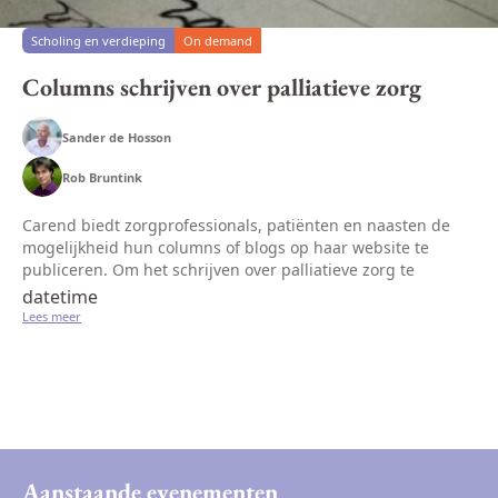
Scholing en verdieping
On demand
Columns schrijven over palliatieve zorg
Sander de Hosson
Rob Bruntink
Carend biedt zorgprofessionals, patiënten en naasten de
mogelijkheid hun columns of blogs op haar website te
publiceren. Om het schrijven over palliatieve zorg te
stimuleren, organiseert Carend in samenwerking met
datetime
journalist/auteur/blogger...
Lees meer
Aanstaande evenementen