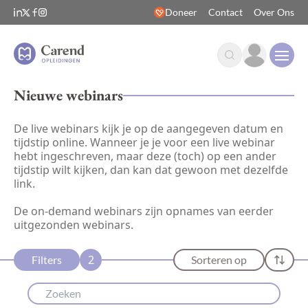
Doneer
Contact
Over Ons
Open
Nieuwe webinars
De live webinars kijk je op de aangegeven datum en
tijdstip online. Wanneer je je voor een live webinar
hebt ingeschreven, maar deze (toch) op een ander
tijdstip wilt kijken, dan kan dat gewoon met dezelfde
link.
De on-demand webinars zijn opnames van eerder
uitgezonden webinars.
2
Filters
Sorteren op