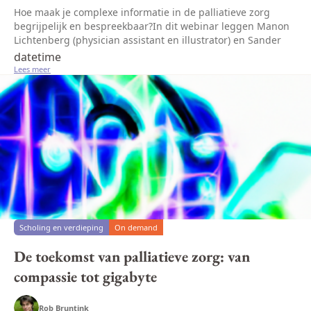
Hoe maak je complexe informatie in de palliatieve zorg
begrijpelijk en bespreekbaar?In dit webinar leggen Manon
Lichtenberg (physician assistant en illustrator) en Sander
de Hosson meer uit over het belang van tekenen om te
datetime
zorgen dat de bo...
Lees meer
Scholing en verdieping
On demand
De toekomst van palliatieve zorg: van
compassie tot gigabyte
Rob Bruntink