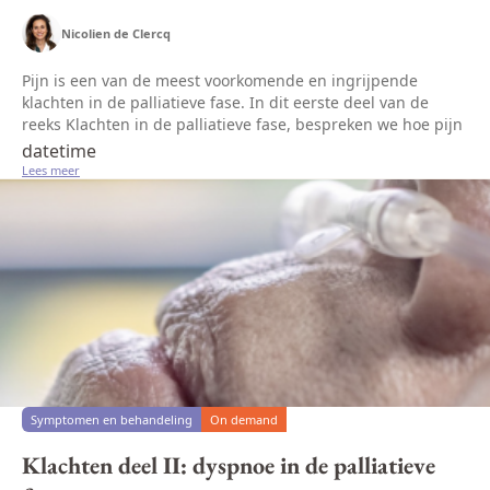
Nicolien de Clercq
Pijn is een van de meest voorkomende en ingrijpende
klachten in de palliatieve fase. In dit eerste deel van de
reeks Klachten in de palliatieve fase, bespreken we hoe pijn
systematisch kan worden beoordeeld, waarbij aandacht is
datetime
voor verschi...
Lees meer
Symptomen en behandeling
On demand
Klachten deel II: dyspnoe in de palliatieve