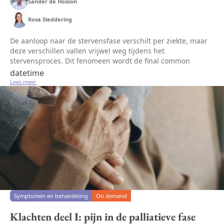
Sander de Hosson
Rosa Sleddering
De aanloop naar de stervensfase verschilt per ziekte, maar
deze verschillen vallen vrijwel weg tijdens het
stervensproces. Dit fenomeen wordt de final common
pathway genoemd; doodgaan doen we grotendeels op
datetime
dezelfde manier. Sterven begint v...
Lees meer
Symptomen en behandeling
On demand
Klachten deel I: pijn in de palliatieve fase