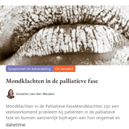
Symptomen en behandeling
On demand
Mondklachten in de palliatieve fase
Annelot van der Meulen
Mondklachten in de Palliatieve FaseMondklachten zijn een
veelvoorkomend probleem bij patiënten in de palliatieve
fase en kunnen aanzienlijk bijdragen aan hun ongemak en
verminderde kwaliteit van leven. Zo kan een droge mond
datetime