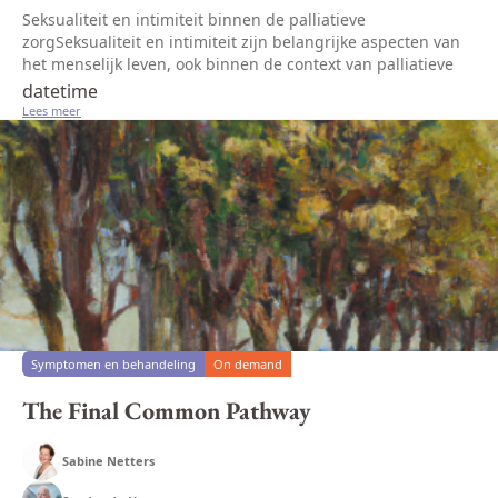
Seksualiteit en intimiteit binnen de palliatieve
zorgSeksualiteit en intimiteit zijn belangrijke aspecten van
het menselijk leven, ook binnen de context van palliatieve
zorg. Het bespreken en ondersteunen van deze
datetime
onderwerpen kan echter uit...
Lees meer
Symptomen en behandeling
On demand
The Final Common Pathway
Sabine Netters