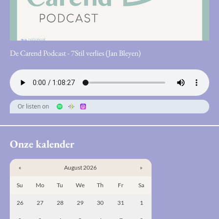
De Carend Podcast - 7Stil verlies (Jan Bleyen)
Or listen on
Onze kalender
«
August 2026
»
Su
Mo
Tu
We
Th
Fr
Sa
26
27
28
29
30
31
1