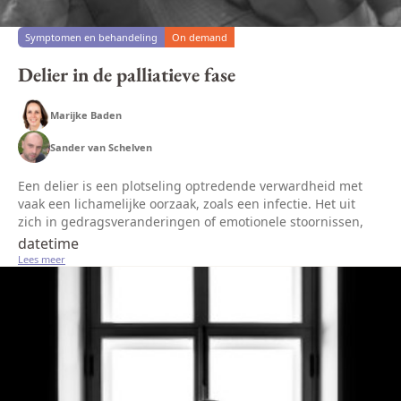
Symptomen en behandeling
On demand
Delier in de palliatieve fase
Marijke Baden
Sander van Schelven
Een delier is een plotseling optredende verwardheid met
vaak een lichamelijke oorzaak, zoals een infectie. Het uit
zich in gedragsveranderingen of emotionele stoornissen,
zoals onrust, wantrouwen of verdriet. Ook kan een patiënt
datetime
last hebben...
Lees meer