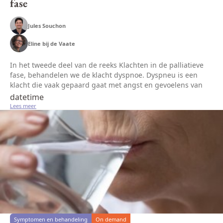
fase
Jules Souchon
Eline bij de Vaate
In het tweede deel van de reeks Klachten in de palliatieve
fase, behandelen we de klacht dyspnoe. Dyspneu is een
klacht die vaak gepaard gaat met angst en gevoelens van
controleverlies en die een grote impact heeft op patiënten
datetime
en hun naast...
Lees meer
Symptomen en behandeling
On demand