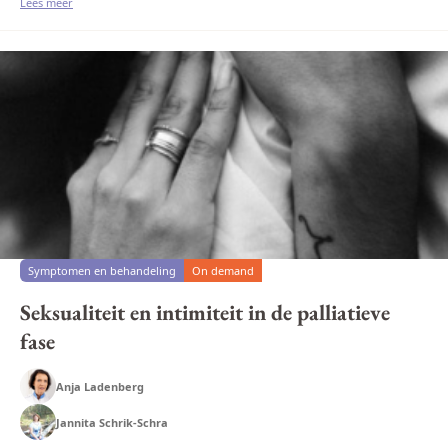
niet alleen erg...
Lees meer
Symptomen en behandeling
On demand
Seksualiteit en intimiteit in de palliatieve
fase
Anja Ladenberg
Jannita Schrik-Schra