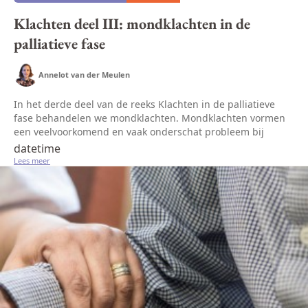
Klachten deel III: mondklachten in de
palliatieve fase
Annelot van der Meulen
In het derde deel van de reeks Klachten in de palliatieve
fase behandelen we mondklachten. Mondklachten vormen
een veelvoorkomend en vaak onderschat probleem bij
patiënten in de palliatieve fase. Deze klachten kunnen het
datetime
comfort en de kwali...
Lees meer