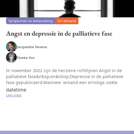
Symptomen en behandeling
On demand
Angst en depressie in de palliatieve fase
Jacqueline Hovens
Tineke Vos
In november 2022 zijn de herziene richtlijnen Angst in de
palliatieve fase&nbsp;en&nbsp;Depressie in de palliatieve
fase gepubliceerd.Wanneer iemand een ernstige ziekte
doormaakt, heeft dat veel impact op het leven van diegene
datetime
en zijn of ha...
Lees meer