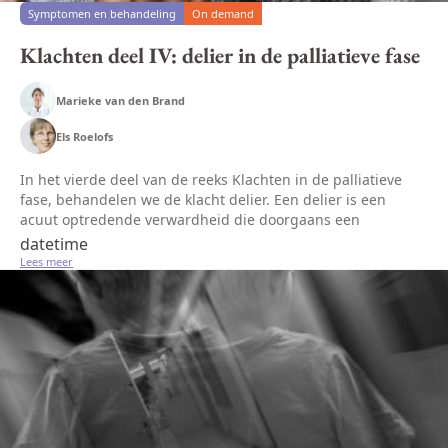
Symptomen en behandeling
On demand
Klachten deel IV: delier in de palliatieve fase
Marieke van den Brand
Els Roelofs
In het vierde deel van de reeks Klachten in de palliatieve
fase, behandelen we de klacht delier. Een delier is een
acuut optredende verwardheid die doorgaans een
lichamelijke oorzaak heeft, zoals een infectie of metabole
datetime
ontregeling. Het ka...
Lees meer