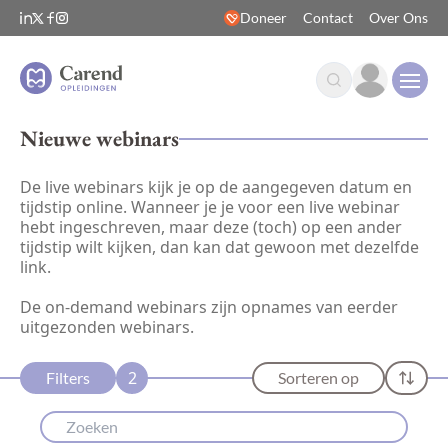
Doneer
Contact
Over Ons
Open
Nieuwe webinars
De live webinars kijk je op de aangegeven datum en
tijdstip online. Wanneer je je voor een live webinar
hebt ingeschreven, maar deze (toch) op een ander
tijdstip wilt kijken, dan kan dat gewoon met dezelfde
link.
De on-demand webinars zijn opnames van eerder
uitgezonden webinars.
2
Filters
Sorteren op