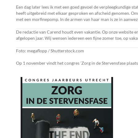
Een dag later lees ik met een goed gevoel de verpleegkundige s
heeft uitgebreid met elkaar gesproken en afscheid genomen. Om 
met een morfinepomp. In de armen van haar man is ze in aanwezigheid van haar zonen om 04.46‬ uur rustig ingeslapen.’‬‬‬‬‬‬‬‬‬‬‬‬‬‬‬‬‬‬‬‬‬‬‬‬‬‬‬‬‬‬‬‬‬‬
De redactie van Carend houdt even vakantie. Op onze website en
afgelopen jaar. Wij wensen iedereen een fijne zomer toe, op vaka
Foto: megaflopp / Shutterstock.com
Op 1 november vindt het congres 'Zorg in de Stervensfase plaats