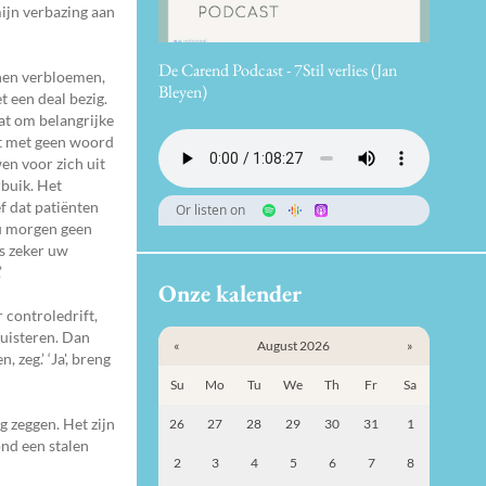
mijn verbazing aan
De Carend Podcast - 7Stil verlies (Jan
unnen verbloemen,
Bleyen)
t een deal bezig.
aat om belangrijke
kt met geen woord
en voor zich uit
rbuik. Het
ef dat patiënten
Or listen on
 u morgen geen
ls zeker uw
’
Onze kalender
 controledrift,
luisteren. Dan
«
August 2026
»
 zeg.’ ‘Ja', breng
Su
Mo
Tu
We
Th
Fr
Sa
g zeggen. Het zijn
26
27
28
29
30
31
1
ond een stalen
2
3
4
5
6
7
8