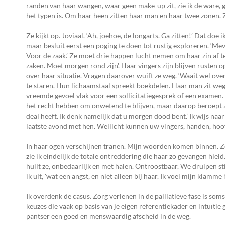
randen van haar wangen, waar geen make-up zit, zie ik de ware, g
het typen is. Om haar heen zitten haar man en haar twee zonen. 
Ze kijkt op. Joviaal. ‘Ah, joehoe, de longarts. Ga zitten!’ Dat doe
maar besluit eerst een poging te doen tot rustig exploreren. ‘Mev
Voor de zaak.’ Ze moet drie happen lucht nemen om haar zin af te 
zaken. Moet morgen rond zijn'. Haar vingers zijn blijven rusten
over haar situatie. Vragen daarover wuift ze weg. ‘Waait wel over
te staren. Hun lichaamstaal spreekt boekdelen. Haar man zit wegg
vreemde gevoel vlak voor een sollicitatiegesprek of een examen. Ik 
het recht hebben om onwetend te blijven, maar daarop beroept ze 
deal heeft. Ik denk namelijk dat u morgen dood bent.’ Ik wijs naa
laatste avond met hen. Wellicht kunnen uw vingers, handen, hoofd b
In haar ogen verschijnen tranen. Mijn woorden komen binnen. Ze
zie ik eindelijk de totale ontreddering die haar zo gevangen hiel
huilt ze, onbedaarlijk en met halen. Ontroostbaar. We druipen stil
ik uit, 'wat een angst, en niet alleen bij haar. Ik voel mijn klamme
Ik overdenk de casus. Zorg verlenen in de palliatieve fase is som
keuzes die vaak op basis van je eigen referentiekader en intuïtie 
pantser een goed en menswaardig afscheid in de weg.