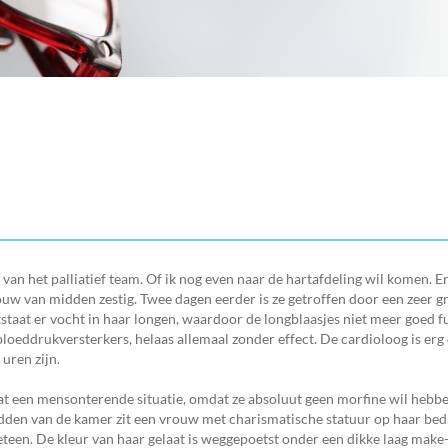
an het palliatief team. Of ik nog even naar de hartafdeling wil komen. Er
rouw van midden zestig. Twee dagen eerder is ze getroffen door een zeer gr
tstaat er vocht in haar longen, waardoor de longblaasjes niet meer goed f
bloeddrukversterkers, helaas allemaal zonder effect. De cardioloog is erg 
 uren zijn.
aat een mensonterende situatie, omdat ze absoluut geen morfine wil hebben
midden van de kamer zit een vrouw met charismatische statuur op haar bed
meteen. De kleur van haar gelaat is weggepoetst onder een dikke laag make