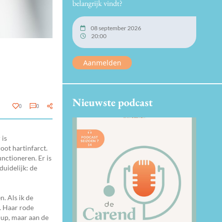
belangrijk vindt?
08 september 2026
20:00
Aanmelden
Nieuwste podcast
0
0
 is
oot hartinfarct.
unctioneren. Er is
duidelijk: de
. Als ik de
. Haar rode
-up, maar aan de