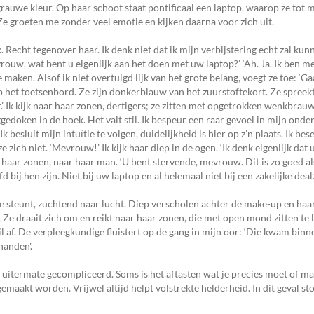
rauwe kleur. Op haar schoot staat pontificaal een laptop, waarop ze tot 
Ze groeten me zonder veel emotie en kijken daarna voor zich uit.
 ik. Recht tegenover haar. Ik denk niet dat ik mijn verbijstering echt zal k
rouw, wat bent u eigenlijk aan het doen met uw laptop?’ ‘Ah. Ja. Ik ben me
maken. Alsof ik niet overtuigd lijk van het grote belang, voegt ze toe: ‘G
 op het toetsenbord. Ze zijn donkerblauw van het zuurstoftekort. Ze spree
.’ Ik kijk naar haar zonen, dertigers; ze zitten met opgetrokken wenkbrauw
edoken in de hoek. Het valt stil. Ik bespeur een raar gevoel in mijn onde
besluit mijn intuïtie te volgen, duidelijkheid is hier op z’n plaats. Ik bes
zich niet. ‘Mevrouw!’ Ik kijk haar diep in de ogen. ‘Ik denk eigenlijk dat
r haar zonen, naar haar man. ‘U bent stervende, mevrouw. Dit is zo goed a
ij hen zijn. Niet bij uw laptop en al helemaal niet bij een zakelijke deal.
 steunt, zuchtend naar lucht. Diep verscholen achter de make-up en haar
d. Ze draait zich om en reikt naar haar zonen, die met open mond zitten te 
 af. De verpleegkundige fluistert op de gang in mijn oor: ‘Die kwam binnen,
 handen'.
s uitermate gecompliceerd. Soms is het aftasten wat je precies moet of ma
gemaakt worden. Vrijwel altijd helpt volstrekte helderheid. In dit geval st