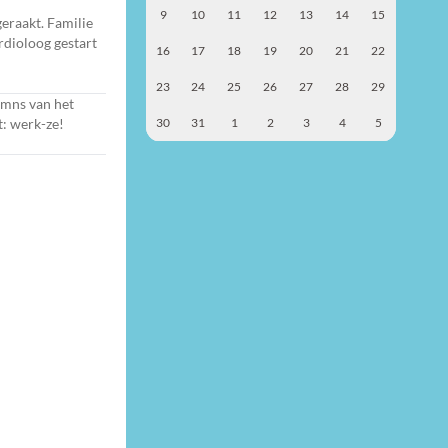
9
10
11
12
13
14
15
eraakt. Familie
rdioloog gestart
16
17
18
19
20
21
22
23
24
25
26
27
28
29
umns van het
kt: werk-ze!
30
31
1
2
3
4
5