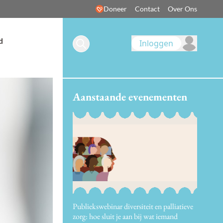
Doneer
Contact
Over Ons
d
Inloggen
Aanstaande evenementen
Publiekswebinar diversiteit en palliatieve
zorg: hoe sluit je aan bij wat iemand