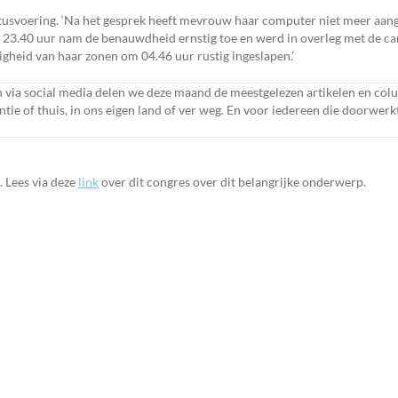
tatusvoering. ‘Na het gesprek heeft mevrouw haar computer niet meer aang
23.40‬ uur nam de benauwdheid ernstig toe en werd in overleg met de ca
‬‬‬‬‬‬‬‬‬‬‬‬‬‬‬‬‬‬‬‬‬‬‬‬‬‬‬‬‬‬‬‬‬‬‬‬‬‬‬‬‬‬‬‬‬‬‬‬‬‬‬‬‬‬‬‬‬‬‬‬‬‬‬‬‬‬‬‬‬‬‬‬‬‬‬‬‬‬‬‬‬‬‬‬‬‬‬‬‬‬‬‬‬‬‬‬‬‬‬‬‬‬‬‬‬‬‬‬‬‬‬‬‬‬‬‬‬‬‬‬‬‬‬‬‬‬‬‬
 via social media delen we deze maand de meestgelezen artikelen en col
ntie of thuis, in ons eigen land of ver weg. En voor iedereen die doorwer
. Lees via deze
link
over dit congres over dit belangrijke onderwerp.