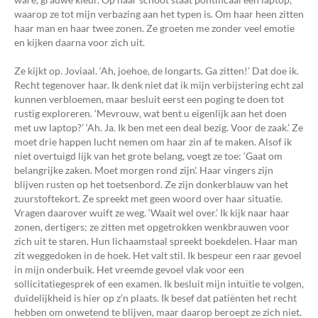
waarop ze tot mijn verbazing aan het typen is. Om haar heen zitten
haar man en haar twee zonen. Ze groeten me zonder veel emotie
en kijken daarna voor zich uit.
Ze kijkt op. Joviaal. ‘Ah, joehoe, de longarts. Ga zitten!’ Dat doe ik.
Recht tegenover haar. Ik denk niet dat ik mijn verbijstering echt zal
kunnen verbloemen, maar besluit eerst een poging te doen tot
rustig exploreren. ‘Mevrouw, wat bent u eigenlijk aan het doen
met uw laptop?’ ‘Ah. Ja. Ik ben met een deal bezig. Voor de zaak.’ Ze
moet drie happen lucht nemen om haar zin af te maken. Alsof ik
niet overtuigd lijk van het grote belang, voegt ze toe: ‘Gaat om
belangrijke zaken. Moet morgen rond zijn'. Haar vingers zijn
blijven rusten op het toetsenbord. Ze zijn donkerblauw van het
zuurstoftekort. Ze spreekt met geen woord over haar situatie.
Vragen daarover wuift ze weg. ‘Waait wel over.’ Ik kijk naar haar
zonen, dertigers; ze zitten met opgetrokken wenkbrauwen voor
zich uit te staren. Hun lichaamstaal spreekt boekdelen. Haar man
zit weggedoken in de hoek. Het valt stil. Ik bespeur een raar gevoel
in mijn onderbuik. Het vreemde gevoel vlak voor een
sollicitatiegesprek of een examen. Ik besluit mijn intuïtie te volgen,
duidelijkheid is hier op z’n plaats. Ik besef dat patiënten het recht
hebben om onwetend te blijven, maar daarop beroept ze zich niet.