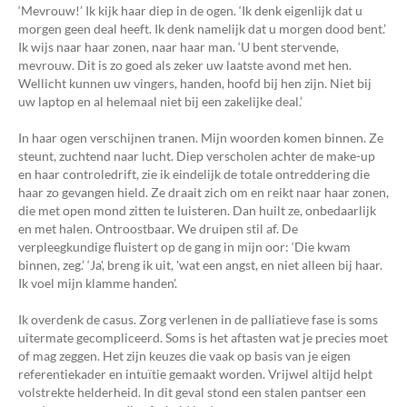
‘Mevrouw!’ Ik kijk haar diep in de ogen. ‘Ik denk eigenlijk dat u
morgen geen deal heeft. Ik denk namelijk dat u morgen dood bent.’
Ik wijs naar haar zonen, naar haar man. ‘U bent stervende,
mevrouw. Dit is zo goed als zeker uw laatste avond met hen.
Wellicht kunnen uw vingers, handen, hoofd bij hen zijn. Niet bij
uw laptop en al helemaal niet bij een zakelijke deal.’
In haar ogen verschijnen tranen. Mijn woorden komen binnen. Ze
steunt, zuchtend naar lucht. Diep verscholen achter de make-up
en haar controledrift, zie ik eindelijk de totale ontreddering die
haar zo gevangen hield. Ze draait zich om en reikt naar haar zonen,
die met open mond zitten te luisteren. Dan huilt ze, onbedaarlijk
en met halen. Ontroostbaar. We druipen stil af. De
verpleegkundige fluistert op de gang in mijn oor: ‘Die kwam
binnen, zeg.’ ‘Ja', breng ik uit, 'wat een angst, en niet alleen bij haar.
Ik voel mijn klamme handen'.
Ik overdenk de casus. Zorg verlenen in de palliatieve fase is soms
uitermate gecompliceerd. Soms is het aftasten wat je precies moet
of mag zeggen. Het zijn keuzes die vaak op basis van je eigen
referentiekader en intuïtie gemaakt worden. Vrijwel altijd helpt
volstrekte helderheid. In dit geval stond een stalen pantser een