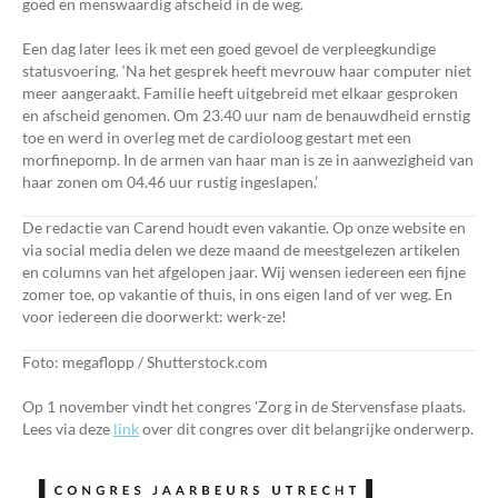
goed en menswaardig afscheid in de weg.
Een dag later lees ik met een goed gevoel de verpleegkundige
statusvoering. ‘Na het gesprek heeft mevrouw haar computer niet
meer aangeraakt. Familie heeft uitgebreid met elkaar gesproken
en afscheid genomen. Om 23.40‬ uur nam de benauwdheid ernstig
toe en werd in overleg met de cardioloog gestart met een
morfinepomp. In de armen van haar man is ze in aanwezigheid van
haar zonen om 04.46‬ uur rustig ingeslapen.’‬‬‬‬‬‬‬‬‬‬‬‬‬‬‬‬‬‬‬‬‬‬‬‬‬‬‬‬‬‬‬‬‬‬‬‬‬‬‬‬‬‬‬‬‬‬‬‬‬‬‬‬‬‬‬‬‬‬‬‬‬‬‬‬‬‬‬‬‬‬‬‬‬‬‬‬‬‬‬‬‬‬‬‬‬‬‬‬‬‬‬‬‬‬‬‬‬‬‬‬‬‬‬‬‬‬‬‬‬‬‬‬‬‬‬‬‬‬‬‬‬‬‬‬‬‬‬‬‬‬‬‬‬‬‬‬‬‬‬‬‬‬‬‬‬‬‬‬‬‬‬‬‬‬‬‬‬‬‬‬‬‬
De redactie van Carend houdt even vakantie. Op onze website en
via social media delen we deze maand de meestgelezen artikelen
en columns van het afgelopen jaar. Wij wensen iedereen een fijne
zomer toe, op vakantie of thuis, in ons eigen land of ver weg. En
voor iedereen die doorwerkt: werk-ze!
Foto: megaflopp / Shutterstock.com
Op 1 november vindt het congres 'Zorg in de Stervensfase plaats.
Lees via deze
link
over dit congres over dit belangrijke onderwerp.