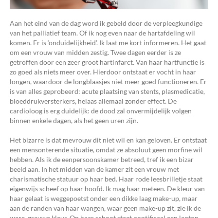
Aan het eind van de dag word ik gebeld door de verpleegkundige
van het palliatief team. Of ik nog even naar de hartafdeling wil
komen. Er is ‘onduidelijkheid’. Ik laat me kort informeren. Het gaat
om een vrouw van midden zestig. Twee dagen eerder is ze
getroffen door een zeer groot hartinfarct. Van haar hartfunctie is
zo goed als niets meer over. Hierdoor ontstaat er vocht in haar
longen, waardoor de longblaasjes niet meer goed functioneren. Er
is van alles geprobeerd: acute plaatsing van stents, plasmedicatie,
bloeddrukversterkers, helaas allemaal zonder effect. De
cardioloog is erg duidelijk: de dood zal onvermijdelijk volgen
binnen enkele dagen, als het geen uren zijn.
Het bizarre is dat mevrouw dit niet wil en kan geloven. Er ontstaat
een mensonterende situatie, omdat ze absoluut geen morfine wil
hebben. Als ik de eenpersoonskamer betreed, tref ik een bizar
beeld aan. In het midden van de kamer zit een vrouw met
charismatische statuur op haar bed. Haar rode leesbrilletje staat
eigenwijs scheef op haar hoofd. Ik mag haar meteen. De kleur van
haar gelaat is weggepoetst onder een dikke laag make-up, maar
aan de randen van haar wangen, waar geen make-up zit, zie ik de
ware, grauwe kleur. Op haar schoot staat pontificaal een laptop,