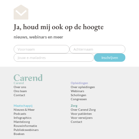
Ja, houd mij ook op de hoogte
nieuws, webinars en meer
Inschrijven
Carend
Opleidingen
Over ons
Over opleidingen
Ons team
Webinars
Contact
Scholingen
Congressen
Maatschappij
Zorg
Nieuws & Meer
Over Carend Zorg
Podcasts
Voor patiënten
Infographics
Voor verwijzers
Mantelzorg
Contact
Rouwinformatie
Publiekswebinars
Boeken