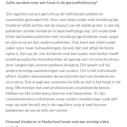
Jullie spreken over een hiaat in de gezondheidszorg?
‘De reguliere zorg is gericht op de individuele patiënt en
nauwelijks gezinsgericht. Voor een zieke ouder met minderjarige
kinderen blijkt echter dat de impact van de ziekte groter is dan bij
patiënten zonder kinderen in deze leeftijdsgroep. Uit onderzoek
blijkt dat kankerpatiënten met minderjarige kinderen meer angst
en pijn ervaren dan andere patiënten. Ook kiest een zieke ouder
vaker voor meer behandelingen, terwijl dat niet altijd de beste
optie is. Een op de vier kinderen met een ouder met kanker heeft
posttraumatische stressklachten als gevolg van chronische stress
door langdurige, onvoorspelbare dreiging. Dit speelt ook bij
andere ernstige aandoeningen van ouders. Dit is het individuele
effect. Ouders beïnvloeden de emotionele last van kinderen en
vice versa. Dat vraagt een systemische blik en dát is het hiaat in de
zorg. We merken dat veel professionals onvoldoende kennis
hebben en het onderwerp daarom niet bespreken. Er zijn
complementaire initiatieven maar ouders moeten daar vaak zelf
naar op zoek terwijl we in de reguliere zorg al veel kunnen
betekenen als we de blik verruimen.’
Hoeveel kinderen in Nederland leven met een ernstig zieke