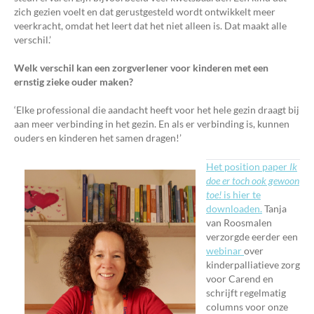
zich gezien voelt en dat gerustgesteld wordt ontwikkelt meer
veerkracht, omdat het leert dat het niet alleen is. Dat maakt alle
verschil.’
Welk verschil kan een zorgverlener voor kinderen met een
ernstig zieke ouder maken?
‘Elke professional die aandacht heeft voor het hele gezin draagt bij
aan meer verbinding in het gezin. En als er verbinding is, kunnen
ouders en kinderen het samen dragen!’
Het position paper
Ik
doe er
toch ook gewoon
toe!
is hier te
downloaden.
Tanja
van Roosmalen
verzorgde eerder een
webinar
over
kinderpalliatieve zorg
voor Carend en
schrijft regelmatig
columns voor onze