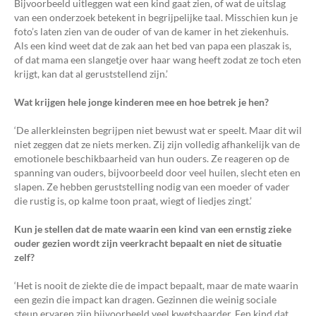
Bijvoorbeeld uitleggen wat een kind gaat zien, of wat de uitslag
van een onderzoek betekent in begrijpelijke taal. Misschien kun je
foto’s laten zien van de ouder of van de kamer in het ziekenhuis.
Als een kind weet dat de zak aan het bed van papa een plaszak is,
of dat mama een slangetje over haar wang heeft zodat ze toch eten
krijgt, kan dat al geruststellend zijn.’
Wat krijgen hele jonge kinderen mee en hoe betrek je hen?
‘De allerkleinsten begrijpen niet bewust wat er speelt. Maar dit wil
niet zeggen dat ze niets merken. Zij zijn volledig afhankelijk van de
emotionele beschikbaarheid van hun ouders. Ze reageren op de
spanning van ouders, bijvoorbeeld door veel huilen, slecht eten en
slapen. Ze hebben geruststelling nodig van een moeder of vader
die rustig is, op kalme toon praat, wiegt of liedjes zingt.’
Kun je stellen dat de mate waarin een kind van een ernstig zieke
ouder gezien wordt zijn veerkracht bepaalt en niet de situatie
zelf?
‘Het is nooit de ziekte die de impact bepaalt, maar de mate waarin
een gezin die impact kan dragen. Gezinnen die weinig sociale
steun ervaren zijn bijvoorbeeld veel kwetsbaarder. Een kind dat