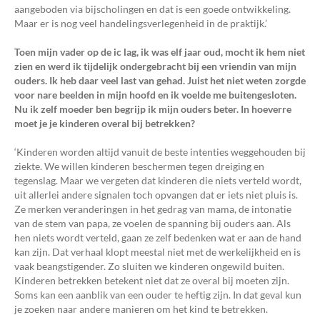
aangeboden via bijscholingen en dat is een goede ontwikkeling.
Maar er is nog veel handelingsverlegenheid in de praktijk.’
Toen mijn vader op de ic lag, ik was elf jaar oud, mocht ik hem niet
zien en werd ik tijdelijk ondergebracht bij een vriendin van mijn
ouders. Ik heb daar veel last van gehad. Juist het niet weten zorgde
voor nare beelden in mijn hoofd en ik voelde me buitengesloten.
Nu ik zelf moeder ben begrijp ik mijn ouders beter. In hoeverre
moet je je kinderen overal bij betrekken?
‘Kinderen worden altijd vanuit de beste intenties weggehouden bij
ziekte. We willen kinderen beschermen tegen dreiging en
tegenslag. Maar we vergeten dat kinderen die niets verteld wordt,
uit allerlei andere signalen toch opvangen dat er iets niet pluis is.
Ze merken veranderingen in het gedrag van mama, de intonatie
van de stem van papa, ze voelen de spanning bij ouders aan. Als
hen niets wordt verteld, gaan ze zelf bedenken wat er aan de hand
kan zijn. Dat verhaal klopt meestal niet met de werkelijkheid en is
vaak beangstigender. Zo sluiten we kinderen ongewild buiten.
Kinderen betrekken betekent niet dat ze overal bij moeten zijn.
Soms kan een aanblik van een ouder te heftig zijn. In dat geval kun
je zoeken naar andere manieren om het kind te betrekken.