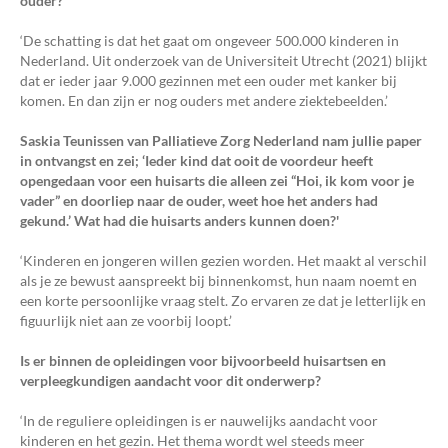
ouder?
‘De schatting is dat het gaat om ongeveer 500.000 kinderen in
Nederland. Uit onderzoek van de Universiteit Utrecht (2021) blijkt
dat er ieder jaar 9.000 gezinnen met een ouder met kanker bij
komen. En dan zijn er nog ouders met andere ziektebeelden.’
Saskia Teunissen van Palliatieve Zorg Nederland nam jullie paper
in ontvangst en zei; ‘Ieder kind dat ooit de voordeur heeft
opengedaan voor een huisarts die alleen zei “Hoi, ik kom voor je
vader” en doorliep naar de ouder, weet hoe het anders had
gekund.’
Wat had die huisarts anders kunnen doen?'
‘Kinderen en jongeren willen gezien worden. Het maakt al verschil
als je ze bewust aanspreekt bij binnenkomst, hun naam noemt en
een korte persoonlijke vraag stelt. Zo ervaren ze dat je letterlijk en
figuurlijk niet aan ze voorbij loopt.’
Is er binnen de opleidingen voor bijvoorbeeld huisartsen en
verpleegkundigen aandacht voor dit onderwerp?
‘In de reguliere opleidingen is er nauwelijks aandacht voor
kinderen en het gezin. Het thema wordt wel steeds meer