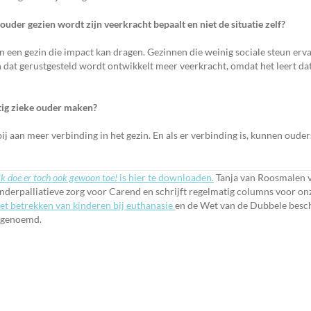
ouder gezien wordt zijn veerkracht bepaalt en niet de situatie zelf?
in een gezin die impact kan dragen. Gezinnen die weinig sociale steun erva
n dat gerustgesteld wordt ontwikkelt meer veerkracht, omdat het leert dat
tig zieke ouder maken?
bij aan meer verbinding in het gezin. En als er verbinding is, kunnen oude
Ik doe er
toch ook gewoon toe!
is hier te downloaden.
Tanja van Roosmalen 
inderpalliatieve zorg voor Carend en schrijft regelmatig columns voor onz
et betrekken van kinderen bij euthanasie
en de Wet van de Dubbele besc
genoemd.