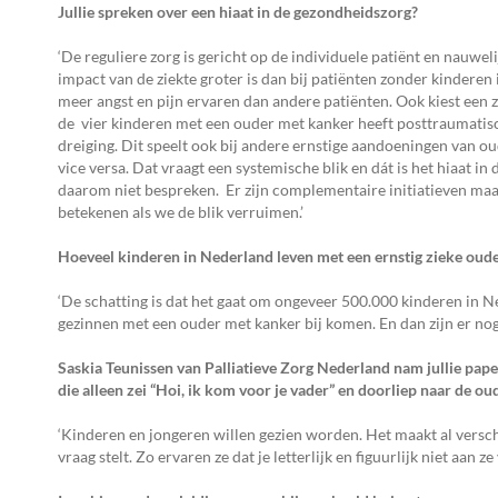
Jullie spreken over een hiaat in de gezondheidszorg?
‘De reguliere zorg is gericht op de individuele patiënt en nauwel
impact van de ziekte groter is dan bij patiënten zonder kinderen
meer angst en pijn ervaren dan andere patiënten. Ook kiest een zi
de vier kinderen met een ouder met kanker heeft posttraumatisc
dreiging. Dit speelt ook bij andere ernstige aandoeningen van ou
vice versa. Dat vraagt een systemische blik en dát is het hiaat
daarom niet bespreken. Er zijn complementaire initiatieven maar
betekenen als we de blik verruimen.’
Hoeveel kinderen in Nederland leven met een ernstig zieke oud
‘De schatting is dat het gaat om ongeveer 500.000 kinderen in Ne
gezinnen met een ouder met kanker bij komen. En dan zijn er nog
Saskia Teunissen van Palliatieve Zorg Nederland nam jullie paper
die alleen zei “Hoi, ik kom voor je vader” en doorliep naar de o
‘Kinderen en jongeren willen gezien worden. Het maakt al versch
vraag stelt. Zo ervaren ze dat je letterlijk en figuurlijk niet aan ze