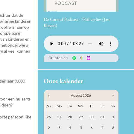
echter dat de
De Carend Podcast - 7Stil verlies (Jan
derjarige kinderen
Bleyen)
optie is. Een op
oorspelbare
t van kinderen en
en het onderwerp
rg al veel kunnen
Or listen on
Onze kalender
der jaar 9.000
«
August 2026
»
voor een huisarts
 doen?'
Su
Mo
Tu
We
Th
Fr
Sa
orte persoonlijke
26
27
28
29
30
31
1
2
3
4
5
6
7
8