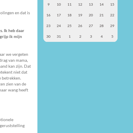
9
10
11
12
13
14
15
olingen en dat is
16
17
18
19
20
21
22
23
24
25
26
27
28
29
s. Ik heb daar
grijp ik mijn
30
31
1
2
3
4
5
Maar we vergeten
gedrag van mama,
hand kan zijn. Dat
tekent niet dat
e betrekken.
ten zien van de
 haar wang heeft
otionele
geruststelling