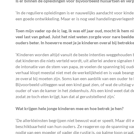
Is er binnen de opleidingen voor bijvoorbeeld huisartsen en v
‘In de reguliere opleidingen is er nauwelijks aandacht voor kind
een goede ontwikkeling. Maar er is nog veel handelingsverlegenhei
Toen mijn vader op de ic lag, ik was elf jaar oud, mocht ik hem n
veel last van gehad. Juist het niet weten zorgde voor nare beeld
ouders beter. In hoeverre moet je je kinderen overal bij betrekk
‘Kinderen worden altijd vanuit de beste intenties weggehouden 
dat kinderen die niets verteld wordt, uit allerlei andere signale
de intonatie van de stem van papa, ze voelen de spanning bij oude
verhaal klopt meestal niet met de werkelijkheid en is vaak bean
ze overal bij moeten zijn. Soms kan een aanblik van een ouder te 
Bijvoorbeeld uitleggen wat een kind gaat zien, of wat de uitslag v
ouder of van de kamer in het ziekenhuis. Als een kind weet dat d
zodat ze toch eten krijgt, kan dat al geruststellend zijn.’
Wat krijgen hele jonge kinderen mee en hoe betrek je hen?
‘De allerkleinsten begrijpen niet bewust wat er speelt. Maar dit w
beschikbaarheid van hun ouders. Ze reageren op de spanning van 
nodig van een moeder of vader die rustig is, op kalme toon praat, w