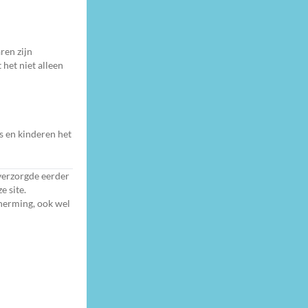
ren zijn
 het niet alleen
rs en kinderen het
verzorgde eerder
e site.
herming, ook wel