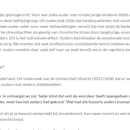
ijks gezinsgericht. Voor een zieke ouder met minderjarige kinderen blijkt 
 in deze leeftijdsgroep. Uit onderzoek blijkt dat kankerpatiënten met min
eke ouder vaker voor meer behandelingen, terwijl dat niet altijd de beste 
he stressklachten als gevolg van chronische stress door langdurige, onv
ders. Dit is het individuele effect. Ouders beïnvloeden de emotionele las
 in de zorg. We merken dat veel professionals onvoldoende kennis hebben 
 ouders moeten daar vaak zelf naar op zoek terwijl we in de reguliere zo
er?
derland. Uit onderzoek van de Universiteit Utrecht (2021) blijkt dat er ie
 ouders met andere ziektebeelden.’
 in ontvangst en zei; ‘Ieder kind dat ooit de voordeur heeft opengedaan 
uder, weet hoe het anders had gekund.’
Wat had die huisarts anders kunnen
il als je ze bewust aanspreekt bij binnenkomst, hun naam noemt en een k
 voorbij loopt.’