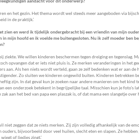
erpleegkundigen aandacht voor dit onderwerp?
eren en het gezin. Het thema wordt wel steeds meer aangeboden via bijsch
d in de praktijk.’
iet zien en werd ik tijdelijk ondergebracht bij een vriendin van mijn ouder
en in mijn hoofd en ik voelde me buitengesloten. Nu ik zelf moeder ben be
en?
bij ziekte. We willen kinderen beschermen tegen dreiging en tegenslag. 
n toch opvangen dat er iets niet pluis is. Ze merken veranderingen in het 
rs aan. Als hen niets wordt verteld, gaan ze zelf bedenken wat er aan de 
gstigender. Zo sluiten we kinderen ongewild buiten. Kinderen betrekken be
heftig zijn. In dat geval kun je zoeken naar andere manieren om het kind t
an een onderzoek betekent in begrijpelijke taal. Misschien kun je foto’s la
e zak aan het bed van papa een plaszak is, of dat mama een slangetje over
il niet zeggen dat ze niets merken. Zij zijn volledig afhankelijk van de em
ouders, bijvoorbeeld door veel huilen, slecht eten en slapen. Ze hebben 
iegt of liedjes zingt.’