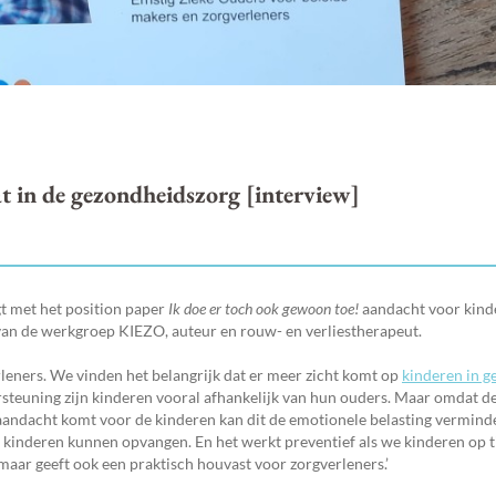
at in de gezondheidszorg [interview]
t met het position paper
Ik doe er
toch ook gewoon toe!
aandacht voor kind
d van de werkgroep KIEZO, auteur en rouw- en verliestherapeut.
leners. We vinden het belangrijk dat er meer zicht komt op
kinderen in g
ersteuning zijn kinderen vooral afhankelijk van hun ouders. Maar omdat d
aandacht komt voor de kinderen kan dit de emotionele belasting verminde
e kinderen kunnen opvangen. En het werkt preventief als we kinderen op ti
maar geeft ook een praktisch houvast voor zorgverleners.’