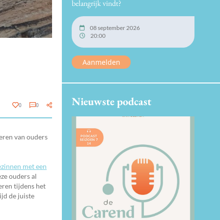
belangrijk vindt?
08 september 2026
20:00
Aanmelden
Nieuwste podcast
0
0
eren van ouders
ezinnen met een
eze ouders al
ren tijdens het
jd de juiste