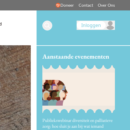
Doneer
Contact
Over Ons
d
Inloggen
Aanstaande evenementen
Publiekswebinar diversiteit en palliatieve
zorg: hoe sluit je aan bij wat iemand