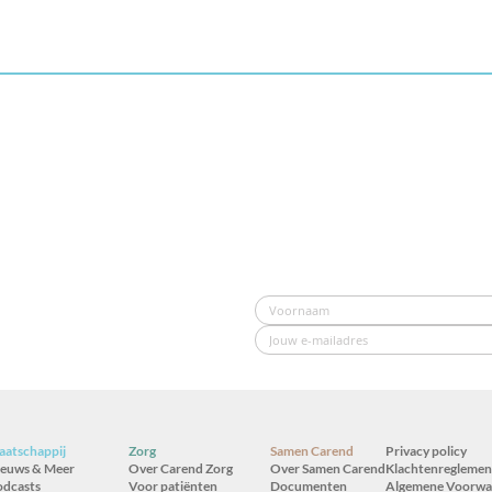
atschappij
Zorg
Samen Carend
Privacy policy
ieuws & Meer
Over Carend Zorg
Over Samen Carend
Klachtenreglemen
odcasts
Voor patiënten
Documenten
Algemene Voorwa