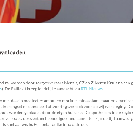
downloaden
ed zal worden door zorgverkeraars Menzis, CZ en Zilveren Kruis na een g
s
). De Palliakit kreeg landelijke aandacht via
RTL Nieuws
.
ic box met daarin medicatie: ampullen morfine, midazolam, maar ook medis
t inbrengset en standaard uitvoeringsverzoek voor de wijkverpleging. Do
thuis worden geplaatst door de eigen huisarts. De apothekers in de regio s
beter verloopt: de eventueel benodigde medicamenten zijn op tijd aanwezig
r is snel aanwezig. Een belangrijke innovatie dus.