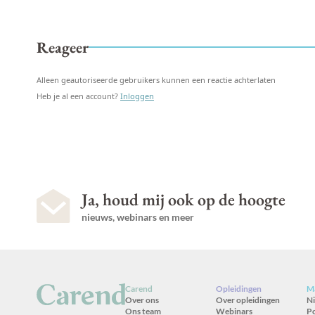
Reageer
Alleen geautoriseerde gebruikers kunnen een reactie achterlaten
Heb je al een account?
Inloggen
Ja, houd mij ook op de hoogte
nieuws, webinars en meer
Carend
Opleidingen
Ma
Over ons
Over opleidingen
N
Ons team
Webinars
P