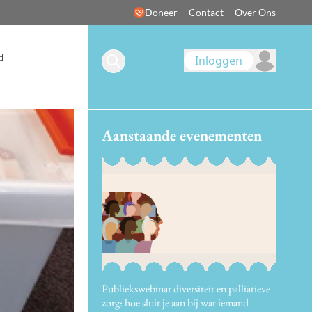
Doneer
Contact
Over Ons
d
Inloggen
Aanstaande evenementen
Publiekswebinar diversiteit en palliatieve
zorg: hoe sluit je aan bij wat iemand