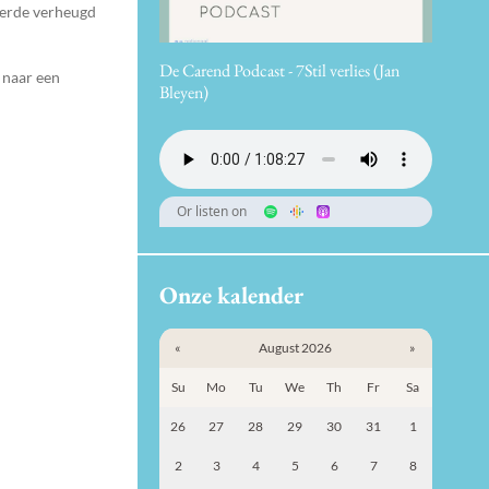
geerde verheugd
De Carend Podcast - 7Stil verlies (Jan
 naar een
Bleyen)
Or listen on
Onze kalender
«
August 2026
»
Su
Mo
Tu
We
Th
Fr
Sa
26
27
28
29
30
31
1
2
3
4
5
6
7
8