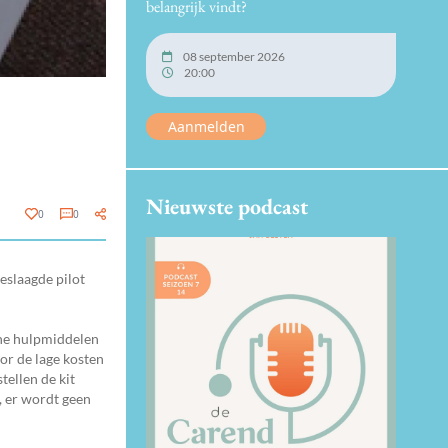
belangrijk vindt?
08 september 2026
20:00
Aanmelden
Nieuwste podcast
0
0
eslaagde pilot
che hulpmiddelen
or de lage kosten
tellen de kit
, er wordt geen