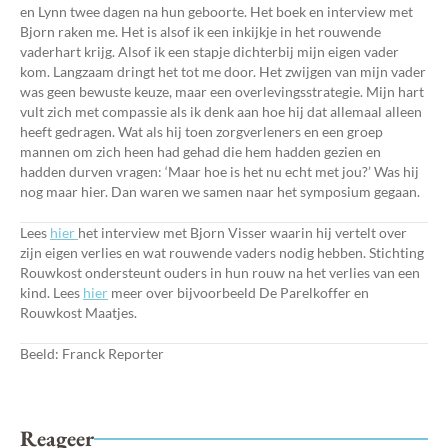
en Lynn twee dagen na hun geboorte. Het boek en interview met
Bjorn raken me. Het is alsof ik een inkijkje in het rouwende
vaderhart krijg. Alsof ik een stapje dichterbij mijn eigen vader
kom. Langzaam dringt het tot me door. Het zwijgen van mijn vader
was geen bewuste keuze, maar een overlevingsstrategie. Mijn hart
vult zich met compassie als ik denk aan hoe hij dat allemaal alleen
heeft gedragen. Wat als hij toen zorgverleners en een groep
mannen om zich heen had gehad die hem hadden gezien en
hadden durven vragen: ‘Maar hoe is het nu echt met jou?’ Was hij
nog maar hier. Dan waren we samen naar het symposium gegaan.
Lees
hier
het interview
met Bjorn Visser waarin hij vertelt over
zijn eigen verlies en wat rouwende vaders nodig hebben. Stichting
Rouwkost ondersteunt ouders in hun rouw na het verlies van een
kind. Lees
hier
meer over bijvoorbeeld De Parelkoffer en
Rouwkost Maatjes.
Beeld: Franck Reporter
Reageer