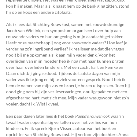
kon hij maken. Maar als ik naast hem op de bank ging zitten, stond
hij op en koos een andere zitplaats.
Als ik lees dat Stichting Rouwkost, samen met rouwdeskundige
Jacob van Wielink, een symposium organiseert over hulp aan
rouwende vaders en hun omgeving is mijn aandacht getrokken.
Heeft onze maatschappij oog voor rouwende vaders? Hoe leef je
verder na zo’n ingrijpend verlies? Ik realiseer me dat die vragen
nooit bij me opkomen als ik aan mijn vader denk. Voor het
overlijden van mijn moeder heb ik nog met haar kunnen praten
over haar overleden kinderen. Met een zacht hart en Femke en
Daan dichtbij ging ze dood. Tijdens de laatste dagen van mijn
vader was ik te jong en hij te ziek voor een gesprek. Nooit heb ik
hem de namen van mijn zus en broertje horen uitspreken. Toen hij
dood ging nam hij zijn verlieservaringen, onuitgepakt en met een
afgeschermd hart, met zich mee. Mijn vader was gewoon niet zo’n
voeler, dacht ik. Wist ik veel.
Een paar dagen later lees ik het boek
Pappa’s rouwen ook
waarin
twaalf vaders openhartig vertellen over het verlies van hun
kinderen. En ik spreek Bjorn Visser, auteur van het boek en
oprichter van Stichting Rouwkost. Hij verloor zijn dochters Anna