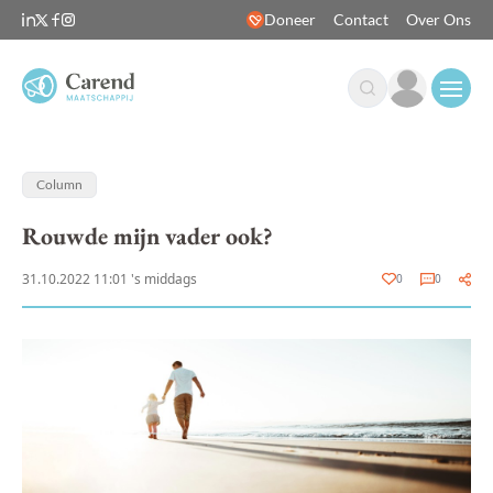
Doneer
Contact
Over Ons
Open
Column
Rouwde mijn vader ook?
31.10.2022 11:01 's middags
0
0