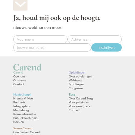
Ja, houd mij ook op de hoogte
nieuws, webinars en meer
Inschrijven
Carend
Opleidingen
Over ons
Over opleidingen
Ons team
Webinars
Contact
Scholingen
Congressen
Maatschappij
Zorg
Nieuws & Meer
Over Carend Zorg
Podcasts
Voor patiënten
Infographics
Voor verwijzers
Mantelzorg
Contact
Rouwinformatie
Publiekswebinars
Boeken
Samen Carend
Over Samen Carend