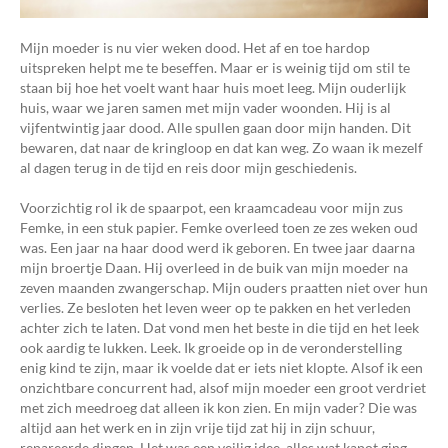
Mijn moeder is nu vier weken dood. Het af en toe hardop
uitspreken helpt me te beseffen. Maar er is weinig tijd om stil te
staan bij hoe het voelt want haar huis moet leeg. Mijn ouderlijk
huis, waar we jaren samen met mijn vader woonden. Hij is al
vijfentwintig jaar dood. Alle spullen gaan door mijn handen. Dit
bewaren, dat naar de kringloop en dat kan weg. Zo waan ik mezelf
al dagen terug in de tijd en reis door mijn geschiedenis.
Voorzichtig rol ik de spaarpot, een kraamcadeau voor mijn zus
Femke, in een stuk papier. Femke overleed toen ze zes weken oud
was. Een jaar na haar dood werd ik geboren. En twee jaar daarna
mijn broertje Daan. Hij overleed in de buik van mijn moeder na
zeven maanden zwangerschap. Mijn ouders praatten niet over hun
verlies. Ze besloten het leven weer op te pakken en het verleden
achter zich te laten. Dat vond men het beste in die tijd en het leek
ook aardig te lukken. Leek. Ik groeide op in de veronderstelling
enig kind te zijn, maar ik voelde dat er iets niet klopte. Alsof ik een
onzichtbare concurrent had, alsof mijn moeder een groot verdriet
met zich meedroeg dat alleen ik kon zien. En mijn vader? Die was
altijd aan het werk en in zijn vrije tijd zat hij in zijn schuur,
repareerde dingen. Het was een veilig idee, alles wat kapot ging