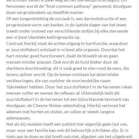
fenomeen wordt de "final common pathway" genoemd; doodgaan
doen we grotendeels op dezelfde manier.
Of een longontsteking de oorzaak is, een darmobstructie of een
progressieve vorm van kanker, in de laatste dagen van het leven
treedt onder invloed van verschillende stofjes bij elke stervende
een vrijwel identieke kettingreactie op.
Centraal hierbij staat de achteruitgang in hartfunctie, waardoor
er zuurstoftekort ontstaat in vrijwel alle organen. Doordat het
hart minder goed functioneert, daalt de bloeddruk en gaan
mensen minder plassen. Ook wordt de huid bleker door de
slechtere doorbloeding; dit is vaak goed te zien rond de neus, die
tevens spitser wordt. Op de benen ontstaan karakteristieke
verkleuringen, die van oudsher de onvriendelijke naam
‘lijkvlekken’ hebben. Door het zuurstoftekort in de hersenen raken
mensen suffer en nemen de reflexen af. Uiteindelijk leidt dit
zuurstoftekort in de hersenen tot een bijna klassiek kenmerk van
doodgaan: de Cheyne-Stokes-ademhaling. Hierbij verloopt het
ademen met horten en stoten, en vallen er steeds langere
adempauzes.
Net als bij reutelen heeft een patiënt hier eigenlijk geen last van,
maar voor een familie kan ook dit behoorlijk schrikken zijn. Er is
niets aan te doen en dat hoeft ook niet, afgezien van het uitgebreid