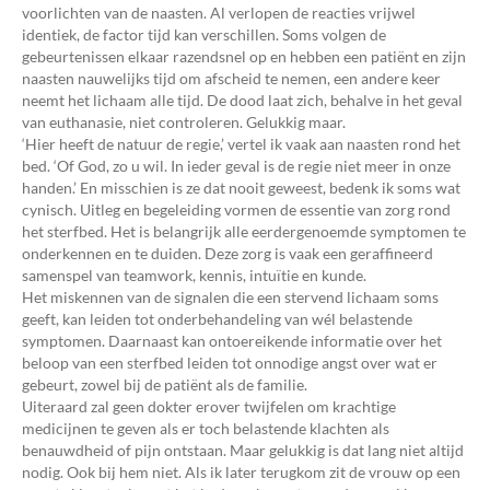
voorlichten van de naasten. Al verlopen de reacties vrijwel
identiek, de factor tijd kan verschillen. Soms volgen de
gebeurtenissen elkaar razendsnel op en hebben een patiënt en zijn
naasten nauwelijks tijd om afscheid te nemen, een andere keer
neemt het lichaam alle tijd. De dood laat zich, behalve in het geval
van euthanasie, niet controleren. Gelukkig maar.
‘Hier heeft de natuur de regie,’ vertel ik vaak aan naasten rond het
bed. ‘Of God, zo u wil. In ieder geval is de regie niet meer in onze
handen.’ En misschien is ze dat nooit geweest, bedenk ik soms wat
cynisch. Uitleg en begeleiding vormen de essentie van zorg rond
het sterfbed. Het is belangrijk alle eerdergenoemde symptomen te
onderkennen en te duiden. Deze zorg is vaak een geraffineerd
samenspel van teamwork, kennis, intuïtie en kunde.
Het miskennen van de signalen die een stervend lichaam soms
geeft, kan leiden tot onderbehandeling van wél belastende
symptomen. Daarnaast kan ontoereikende informatie over het
beloop van een sterfbed leiden tot onnodige angst over wat er
gebeurt, zowel bij de patiënt als de familie.
Uiteraard zal geen dokter erover twijfelen om krachtige
medicijnen te geven als er toch belastende klachten als
benauwdheid of pijn ontstaan. Maar gelukkig is dat lang niet altijd
nodig. Ook bij hem niet. Als ik later terugkom zit de vrouw op een