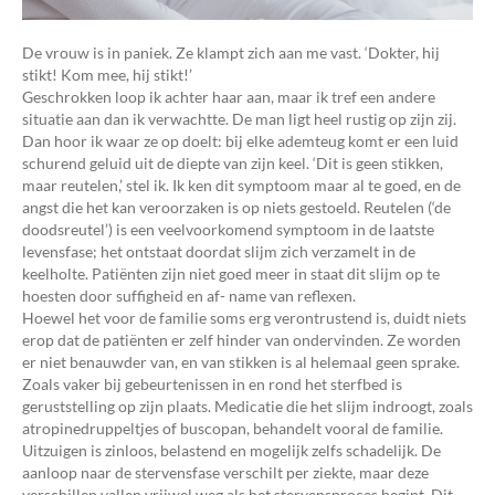
De vrouw is in paniek. Ze klampt zich aan me vast. ‘Dokter, hij
stikt! Kom mee, hij stikt!’
Geschrokken loop ik achter haar aan, maar ik tref een andere
situatie aan dan ik verwachtte. De man ligt heel rustig op zijn zij.
Dan hoor ik waar ze op doelt: bij elke ademteug komt er een luid
schurend geluid uit de diepte van zijn keel. ‘Dit is geen stikken,
maar reutelen,’ stel ik. Ik ken dit symptoom maar al te goed, en de
angst die het kan veroorzaken is op niets gestoeld. Reutelen (‘de
doodsreutel’) is een veelvoorkomend symptoom in de laatste
levensfase; het ontstaat doordat slijm zich verzamelt in de
keelholte. Patiënten zijn niet goed meer in staat dit slijm op te
hoesten door suffigheid en af- name van reflexen.
Hoewel het voor de familie soms erg verontrustend is, duidt niets
erop dat de patiënten er zelf hinder van ondervinden. Ze worden
er niet benauwder van, en van stikken is al helemaal geen sprake.
Zoals vaker bij gebeurtenissen in en rond het sterfbed is
geruststelling op zijn plaats. Medicatie die het slijm indroogt, zoals
atropinedruppeltjes of buscopan, behandelt vooral de familie.
Uitzuigen is zinloos, belastend en mogelijk zelfs schadelijk. De
aanloop naar de stervensfase verschilt per ziekte, maar deze
verschillen vallen vrijwel weg als het stervensproces begint. Dit