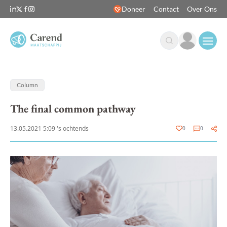
Doneer
Contact
Over Ons
Open
Column
The final common pathway
13.05.2021 5:09 's ochtends
0
0