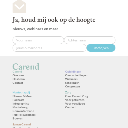
Ja, houd mij ook op de hoogte
nieuws, webinars en meer
Inschrijven
Carend
Opleidingen
Over ons
Over opleidingen
Ons team
Webinars
Contact
Scholingen
Congressen
Maatschappij
Zorg
Nieuws & Meer
Over Carend Zorg
Podcasts
Voor patiënten
Infographics
Voor verwijzers
Mantelzorg
Contact
Rouwinformatie
Publiekswebinars
Boeken
Samen Carend
Over Samen Carend