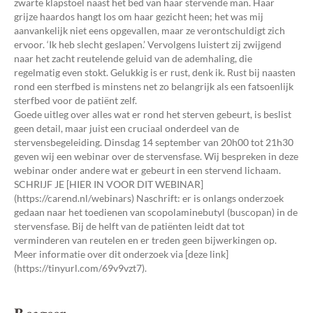
zwarte klapstoel naast het bed van haar stervende man. Haar
grijze haardos hangt los om haar gezicht heen; het was mij
aanvankelijk niet eens opgevallen, maar ze verontschuldigt zich
ervoor. ‘Ik heb slecht geslapen.’ Vervolgens luistert zij zwijgend
naar het zacht reutelende geluid van de ademhaling, die
regelmatig even stokt. Gelukkig is er rust, denk ik. Rust bij naasten
rond een sterfbed is minstens net zo belangrijk als een fatsoenlijk
sterfbed voor de patiënt zelf.
Goede uitleg over alles wat er rond het sterven gebeurt, is beslist
geen detail, maar juist een cruciaal onderdeel van de
stervensbegeleiding. Dinsdag 14 september van 20h00 tot 21h30
geven wij een webinar over de stervensfase. Wij bespreken in deze
webinar onder andere wat er gebeurt in een stervend lichaam.
SCHRIJF JE [HIER IN VOOR DIT WEBINAR]
(https://carend.nl/webinars) Naschrift: er is onlangs onderzoek
gedaan naar het toedienen van scopolaminebutyl (buscopan) in de
stervensfase. Bij de helft van de patiënten leidt dat tot
verminderen van reutelen en er treden geen bijwerkingen op.
Meer informatie over dit onderzoek via [deze link]
(https://tinyurl.com/69v9vzt7).