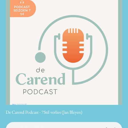
De Carend Podcast - 7Stil verlies (Jan Bleyen)