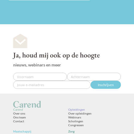
Ja, houd mij ook op de hoogte
nieuws, webinars en meer
Inschrijven
Carend
Opleidingen
Over ons
Over opleidingen
Ons team
Webinars
Contact
Scholingen
Congressen
Maatschappij
Zorg