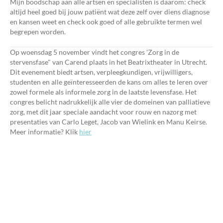
Mijn boodschap aan alle artsen en specialisten is daarom: check
altijd heel goed bij jouw patiënt wat deze zelf over diens diagnose
en kansen weet en check ook goed of alle gebruikte termen wel
begrepen worden.
Op woensdag 5 november vindt het congres 'Zorg in de
stervensfase" van Carend plaats in het Beatrixtheater in Utrecht.
Dit evenement biedt artsen, verpleegkundigen, vrijwilligers,
studenten en alle geïnteresseerden de kans om alles te leren over
zowel formele als informele zorg in de laatste levensfase. Het
congres belicht nadrukkelijk alle vier de domeinen van palliatieve
zorg, met dit jaar speciale aandacht voor rouw en nazorg met
presentaties van Carlo Leget, Jacob van Wielink en Manu Keirse.
Meer informatie? Klik
hier