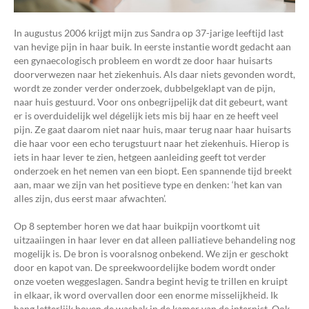
In augustus 2006 krijgt mijn zus Sandra op 37-jarige leeftijd last
van hevige pijn in haar buik. In eerste instantie wordt gedacht aan
een gynaecologisch probleem en wordt ze door haar huisarts
doorverwezen naar het ziekenhuis. Als daar niets gevonden wordt,
wordt ze zonder verder onderzoek, dubbelgeklapt van de pijn,
naar huis gestuurd. Voor ons onbegrijpelijk dat dit gebeurt, want
er is overduidelijk wel dégelijk iets mis bij haar en ze heeft veel
pijn. Ze gaat daarom niet naar huis, maar terug naar haar huisarts
die haar voor een echo terugstuurt naar het ziekenhuis. Hierop is
iets in haar lever te zien, hetgeen aanleiding geeft tot verder
onderzoek en het nemen van een biopt. Een spannende tijd breekt
aan, maar we zijn van het positieve type en denken: ‘het kan van
alles zijn, dus eerst maar afwachten’.
Op 8 september horen we dat haar buikpijn voortkomt uit
uitzaaiingen in haar lever en dat alleen palliatieve behandeling nog
mogelijk is. De bron is vooralsnog onbekend. We zijn er geschokt
door en kapot van. De spreekwoordelijke bodem wordt onder
onze voeten weggeslagen. Sandra begint hevig te trillen en kruipt
in elkaar, ik word overvallen door een enorme misselijkheid. Ik
hang letterlijk boven de wasbak in de kamer van de internist. Ook