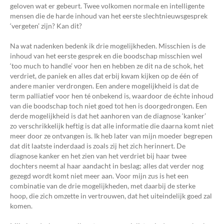
geloven wat er gebeurt. Twee volkomen normale en intelligente
mensen die de harde inhoud van het eerste slechtnieuwsgesprek
‘vergeten’ zijn? Kan dit?
Na wat nadenken bedenk ik drie mogelijkheden. Misschien is de
inhoud van het eerste gesprek en die boodschap misschien wel
‘too much to handle’ voor hen en hebben ze dit na de schok, het
verdriet, de paniek en alles dat erbij kwam kijken op de één of
andere manier verdrongen. Een andere mogelijkheid is dat de
term palliatief voor hen té onbekend is, waardoor de échte inhoud
van die boodschap toch niet goed tot hen is doorgedrongen. Een
derde mogelijkheid is dat het aanhoren van de diagnose ‘kanker’
zo verschrikkelijk heftig is dat alle informatie die daarna komt niet
meer door ze ontvangen is. Ik heb later van mijn moeder begrepen
dat dit laatste inderdaad is zoals zij het zich herinnert. De
diagnose kanker en het zien van het verdriet bij haar twee
dochters neemt al haar aandacht in beslag; alles dat verder nog
gezegd wordt komt niet meer aan. Voor mijn zus is het een
combinatie van de drie mogelijkheden, met daarbij de sterke
hoop, die zich omzette in vertrouwen, dat het uiteindelijk goed zal
komen.