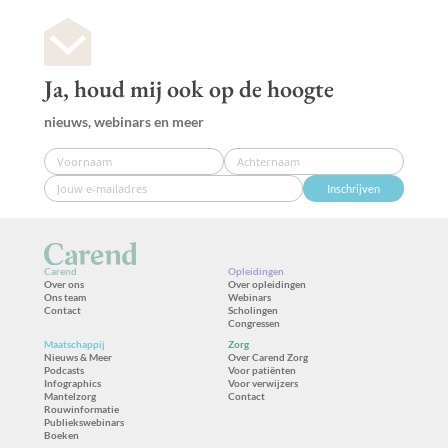
Ja, houd mij ook op de hoogte
nieuws, webinars en meer
Inschrijven
Carend
Opleidingen
Over ons
Over opleidingen
Ons team
Webinars
Contact
Scholingen
Congressen
Maatschappij
Zorg
Nieuws & Meer
Over Carend Zorg
Podcasts
Voor patiënten
Infographics
Voor verwijzers
Mantelzorg
Contact
Rouwinformatie
Publiekswebinars
Boeken