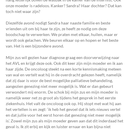
onze moeder is radeloos. Kanker? Sandra? Haar dochter? Dat kan
toch niet waar zijn?
Diezelfde avond nodigt Sandra haar naaste familie en beste
vrienden uit om bij haar te zijn, ze heeft ze nodig om deze
boodschap te verwerken. We praten met elkaar, huilen, maar er
wordt ook gelachen. We beuren elkaar op en hopen er het beste
van. Het is een bijzondere avond.
Mijn zus wil gezien haar diagnose graag een doorverwijzing naar
het AVL en krijgt deze ook. Ook dit keer zijn mijn moeder en ik aan
haar zijde. De oncoloog steekt na een korte kennismaking meteen
van wal en vertelt wat hij in de overdracht gelezen heeft, namelijk
dat zij daar is voor de best mogelijke palliatieve behandeling,
aangezien genezing niet meer mogelijk is. Wat er dan gebeurt
verwondert mij enorm. De schok bij mijn zus en mijn moeder is
namelijk weer net zo groot als tijdens het gesprek in het eerste
ziekenhuis. Het valt de oncoloog ook op. Hij stopt met wat hij aan
het vertellen is en zegt: ‘ik heb het gevoel dat ik iets nieuws vertel
en dat jullie voor het eerst horen dat genezing niet meer mogelijk
is’. Zowel mijn zus als mijn moeder geven aan dat dit inderdaad het
geval is. Ik zit erbij en kijk en luister ernaar en kan bijna niet