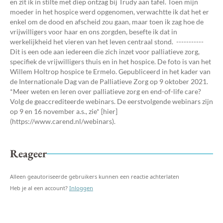
en zit ik in stilte met diep ontzag bij Trudy aan tafel. Toen mijn
moeder in het hospice werd opgenomen, verwachtte ik dat het er
enkel om de dood en afscheid zou gaan, maar toen ik zag hoe de
vrijwilligers voor haar en ons zorgden, besefte ik dat in
werkelijkheid het vieren van het leven centraal stond. -----------
Dit is een ode aan iedereen die zich inzet voor palliatieve zorg,
specifiek de vrijwilligers thuis en in het hospice. De foto is van het
Willem Holtrop hospice te Ermelo. Gepubliceerd in het kader van
de Internationale Dag van de Palliatieve Zorg op 9 oktober 2021.
*Meer weten en leren over palliatieve zorg en end-of-life care?
Volg de geaccrediteerde webinars. De eerstvolgende webinars zijn
op 9 en 16 november a.s., zie* [hier]
(https://www.carend.nl/webinars).
Reageer
Alleen geautoriseerde gebruikers kunnen een reactie achterlaten
Heb je al een account?
Inloggen