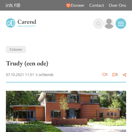
Doneer
Contact
Over Ons
Open
Column
Trudy (een ode)
07.10.2021 11:51 's ochtends
0
0