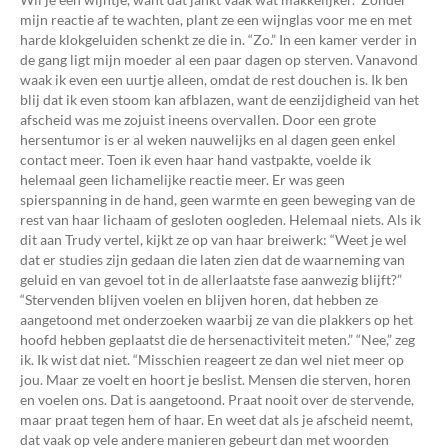
mijn reactie af te wachten, plant ze een wijnglas voor me en met
harde klokgeluiden schenkt ze die in. “Zo.” In een kamer verder in
de gang ligt mijn moeder al een paar dagen op sterven. Vanavond
waak ik even een uurtje alleen, omdat de rest douchen is. Ik ben
blij dat ik even stoom kan afblazen, want de eenzijdigheid van het
afscheid was me zojuist ineens overvallen. Door een grote
hersentumor is er al weken nauwelijks en al dagen geen enkel
contact meer. Toen ik even haar hand vastpakte, voelde ik
helemaal geen lichamelijke reactie meer. Er was geen
spierspanning in de hand, geen warmte en geen beweging van de
rest van haar lichaam of gesloten oogleden. Helemaal niets. Als ik
dit aan Trudy vertel, kijkt ze op van haar breiwerk: “Weet je wel
dat er studies zijn gedaan die laten zien dat de waarneming van
geluid en van gevoel tot in de allerlaatste fase aanwezig blijft?”
“Stervenden blijven voelen en blijven horen, dat hebben ze
aangetoond met onderzoeken waarbij ze van die plakkers op het
hoofd hebben geplaatst die de hersenactiviteit meten.” “Nee,” zeg
ik. Ik wist dat niet. “Misschien reageert ze dan wel niet meer op
jou. Maar ze voelt en hoort je beslist. Mensen die sterven, horen
en voelen ons. Dat is aangetoond. Praat nooit over de stervende,
maar praat tegen hem of haar. En weet dat als je afscheid neemt,
dat vaak op vele andere manieren gebeurt dan met woorden