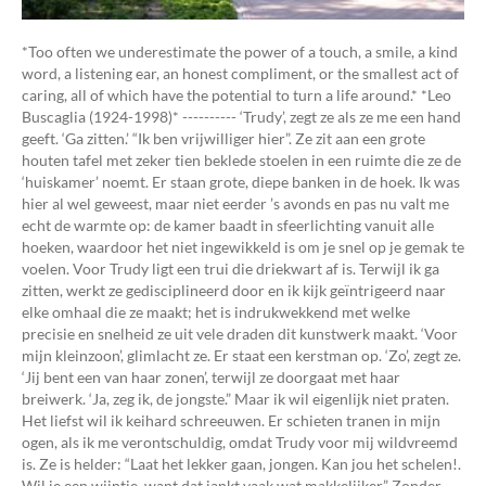
*Too often we underestimate the power of a touch, a smile, a kind
word, a listening ear, an honest compliment, or the smallest act of
caring, all of which have the potential to turn a life around.* *Leo
Buscaglia (1924-1998)* ---------- ‘Trudy’, zegt ze als ze me een hand
geeft. ‘Ga zitten.’ “Ik ben vrijwilliger hier”. Ze zit aan een grote
houten tafel met zeker tien beklede stoelen in een ruimte die ze de
‘huiskamer’ noemt. Er staan grote, diepe banken in de hoek. Ik was
hier al wel geweest, maar niet eerder ’s avonds en pas nu valt me
echt de warmte op: de kamer baadt in sfeerlichting vanuit alle
hoeken, waardoor het niet ingewikkeld is om je snel op je gemak te
voelen. Voor Trudy ligt een trui die driekwart af is. Terwijl ik ga
zitten, werkt ze gedisciplineerd door en ik kijk geïntrigeerd naar
elke omhaal die ze maakt; het is indrukwekkend met welke
precisie en snelheid ze uit vele draden dit kunstwerk maakt. ‘Voor
mijn kleinzoon’, glimlacht ze. Er staat een kerstman op. ‘Zo’, zegt ze.
‘Jij bent een van haar zonen’, terwijl ze doorgaat met haar
breiwerk. ‘Ja, zeg ik, de jongste.” Maar ik wil eigenlijk niet praten.
Het liefst wil ik keihard schreeuwen. Er schieten tranen in mijn
ogen, als ik me verontschuldig, omdat Trudy voor mij wildvreemd
is. Ze is helder: “Laat het lekker gaan, jongen. Kan jou het schelen!.
Wil je een wijntje, want dat jankt vaak wat makkelijker.” Zonder