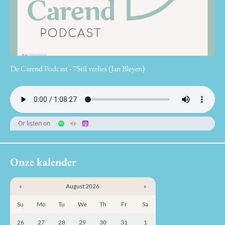
De Carend Podcast - 7Stil verlies (Jan Bleyen)
Or listen on
Onze kalender
«
August 2026
»
Su
Mo
Tu
We
Th
Fr
Sa
26
27
28
29
30
31
1