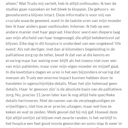
alleen.” Wat Trudy mij vertelt, heb ik altijd onthouden. Ik ben de
studies gaan nazoeken en het bleek te kloppen. De gehoors- en
gevoelscentra blijven intact. Deze informatie is voor mij van
cruciale waarde geweest, want in de laatste uren van mijn moeder
ben ik haar anders gaan vasthouden. Intenser. Ik heb op een
andere manier met haar gepraat. Hierdoor werd een diepere laag
aan mijn afscheid van haar toegevoegd, die altijd betekenisvol zal
blijven. Elke dag in dit hospice is onderdeel van een ongekend ‘life
event’. Als net dertiger, met dan al kilometers begeleiding in de
palliatieve zorg op de teller, besef ik dat van al die kennis en
ervaring maar bar weinig over blijft als het ineens niet over een
van mijn patiënten, maar over mijn eigen moeder en mijzelf gaat.
In die kwetsbare dagen en uren is het een bijzondere ervaring dat
mensen als Trudy een enorme impact kunnen hebben door te
handelen in ogenschijnlijke details. Maar het zijn helemaal geen
details. Haar 'er gewoon zijn' is de absolute basis van de palliatieve
zorg. Nu, precies 11 jaren later kan ik nog altijd hele specifieke
details herinneren. Niet de namen van de verpleegkundigen en
vrijwilligers, niet hoe ze er precies uitzagen, maar wel hoe ze
keken en wat ze zeiden. Welk gevoel dat bij mij gaf. Hoewel deze
tijd altijd omlijst zal blijven met zwarte randen, is het verblijf in
het hospice een feel good movie geworden en soms stap ik weer in