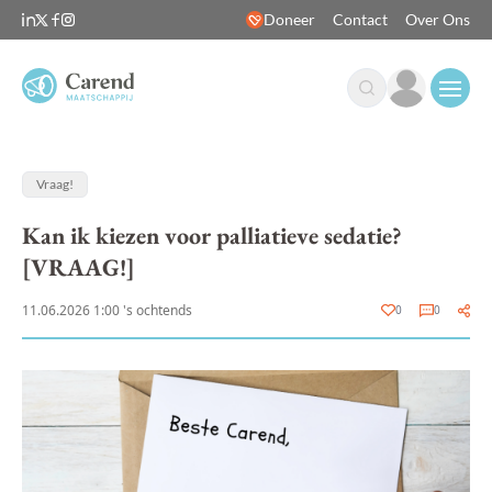
Doneer
Contact
Over Ons
Open
Vraag!
Kan ik kiezen voor palliatieve sedatie?
[VRAAG!]
11.06.2026 1:00 's ochtends
0
0