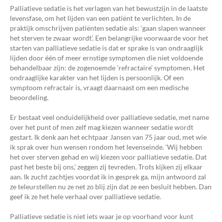
Palliatieve sedatie is het verlagen van het bewustzijn in de laatste
levensfase, om het lijden van een patiënt te verlichten. In de
praktijk omschrijven patiënten sedatie als: ‘gaan slapen wanneer
het sterven te zwaar wordt’. Een belangrijke voorwaarde voor het
starten van palliatieve sedatie is dat er sprake is van ondraaglijk
lijden door één of meer ernstige symptomen die niet voldoende
behandelbaar zijn: de zogenoemde ‘refractaire’ symptomen. Het
ondraaglijke karakter van het lijden is persoonlijk. Of een
symptoom refractair is, vraagt daarnaast om een medische
beoordeling.
Er bestaat veel onduidelijkheid over palliatieve sedatie, met name
over het punt of men zelf mag kiezen wanneer sedatie wordt
gestart. Ik denk aan het echtpaar Jansen van 75 jaar oud, met wie
ik sprak over hun wensen rondom het levenseinde. ‘Wij hebben
het over sterven gehad en wij kiezen voor palliatieve sedatie. Dat
past het beste bij ons,’ zeggen zij tevreden. Trots kijken zij elkaar
aan. Ik zucht zachtjes voordat ik in gesprek ga, mijn antwoord zal
ze teleurstellen nu ze net zo blij zijn dat ze een besluit hebben. Dan
geef ik ze het hele verhaal over palliatieve sedatie.
Palliatieve sedatie is niet iets waar je op voorhand voor kunt