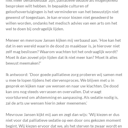
niet meer behandelbaar zijn, palliatieve sedatie als mogelijkheid
besproken wilt hebben. In bepaalde culturen of
geloofsovertuigingen is het verminderen van het bewustzijn niet
gewenst of toegestaan. Je kan ervoor kiezen niet gesedeerd te
willen worden, ondanks het medisch advies van een arts om het
wel te doen bij ondragelijk lijden.
Meneer en mevrouw Jansen kijken mij verbaasd aan. ‘Hoe kan het
dat in een wereld waarin de dood zo maakbaar is, je hierover niet
zelf mag beslissen? Waarom wachten tot het ondraaglijk wordt?
Moet ik dan zoveel pijn lijden dat ik niet meer kan? Moet ik alles
bewust meemaken?’
Ik antwoord: ‘Door goede palliatieve zorg proberen wij samen met
u mee te lopen tijdens het stervensproces. We blijven met u in
gesprek en kijken naar uw wensen en naar uw klachten. De dood
kan ons nog steeds verrassen en overvallen. Dat vraagt
voortdurend om afstemming en aanpassing. Als sedatie nodig is,
zal de arts uw wensen hierin zeker meenemen.’
Mevrouw Jansen kijkt mij aan en zegt dan wijs: ‘Wij kiezen er dus
niet voor dat palliatieve sedatie op een door ons gekozen moment
begint. Wij kiezen ervoor dat we, als het sterven te zwaar wordt en