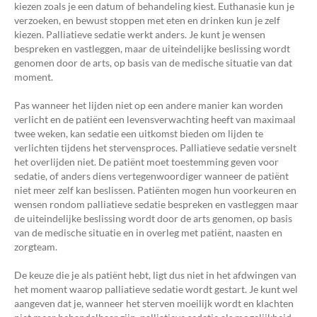
kiezen zoals je een datum of behandeling kiest. Euthanasie kun je
verzoeken, en bewust stoppen met eten en drinken kun je zelf
kiezen. Palliatieve sedatie werkt anders. Je kunt je wensen
bespreken en vastleggen, maar de uiteindelijke beslissing wordt
genomen door de arts, op basis van de medische situatie van dat
moment.
Pas wanneer het lijden niet op een andere manier kan worden
verlicht en de patiënt een levensverwachting heeft van maximaal
twee weken, kan sedatie een uitkomst bieden om lijden te
verlichten tijdens het stervensproces. Palliatieve sedatie versnelt
het overlijden niet. De patiënt moet toestemming geven voor
sedatie, of anders diens vertegenwoordiger wanneer de patiënt
niet meer zelf kan beslissen. Patiënten mogen hun voorkeuren en
wensen rondom palliatieve sedatie bespreken en vastleggen maar
de uiteindelijke beslissing wordt door de arts genomen, op basis
van de medische situatie en in overleg met patiënt, naasten en
zorgteam.
De keuze die je als patiënt hebt, ligt dus niet in het afdwingen van
het moment waarop palliatieve sedatie wordt gestart. Je kunt wel
aangeven dat je, wanneer het sterven moeilijk wordt en klachten