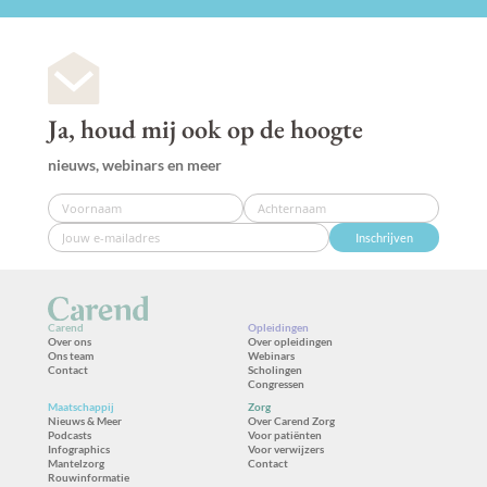
Ja, houd mij ook op de hoogte
nieuws, webinars en meer
Inschrijven
Carend
Opleidingen
Over ons
Over opleidingen
Ons team
Webinars
Contact
Scholingen
Congressen
Maatschappij
Zorg
Nieuws & Meer
Over Carend Zorg
Podcasts
Voor patiënten
Infographics
Voor verwijzers
Mantelzorg
Contact
Rouwinformatie