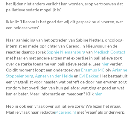
het lijden niet anders verlicht kan worden, erop vertrouwen dat
palliatieve sedatie mogelijk is.’
Ik knik: ‘Hierom is het goed dat wij dit gesprek nu al voeren, wat
een heldere wens'.
Naar aanleiding van het optreden van Sabine Netters, oncoloog-
internist en mede-oprichter van Carend, in Nieuwsuur en de
reacties daarop sprak
Sophie Niemansburg
van
Medisch Contact
met haar en met andere artsen met expertise in palliatieve zorg
over de sterke toename van palliatieve sedatie. Lees
hier
verder.
Op dit moment loopt een onderzoek van
Erasmus MC
olv
Arianne
Stoppelenburg
,
Agnes van der Heide
en
Evi Bakker
. Het bestaat uit
een vragenlijst voor naasten wat betreft de door hen ervaren zorg
rondom het overlijden van hun geliefde: wat ging er goed en wat
kan er beter. Meer informatie en meedoen? Klik
hier
Heb jij ook een vraag over palliatieve zorg? We lezen het graag.
Mail je vraag naar redactie
@carend.nl
met ‘vraag’ als onderwerp.