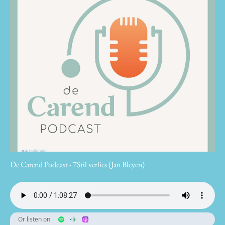
De Carend Podcast - 7Stil verlies (Jan Bleyen)
Or listen on