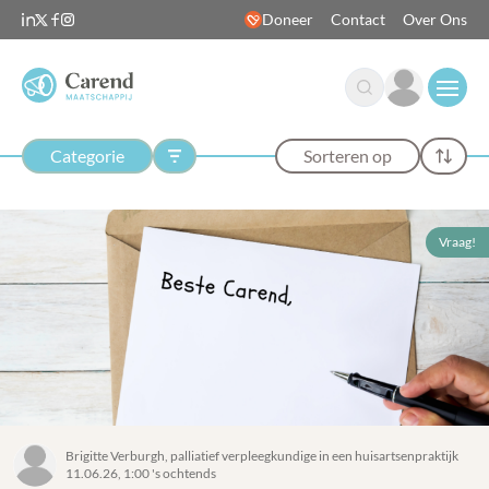
Doneer
Contact
Over Ons
Open
Categorie
Sorteren op
Vraag!
Brigitte Verburgh, palliatief verpleegkundige in een huisartsenpraktijk
11.06.26, 1:00 's ochtends