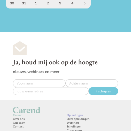
30
31
1
2
3
4
5
Ja, houd mij ook op de hoogte
nieuws, webinars en meer
Inschrijven
Carend
Opleidingen
Over ons
Over opleidingen
Ons team
Webinars
Contact
Scholingen
Congressen