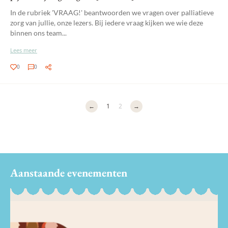
In de rubriek 'VRAAG!' beantwoorden we vragen over palliatieve
zorg van jullie, onze lezers. Bij iedere vraag kijken we wie deze
binnen ons team...
Lees meer
0
0
←
1
2
→
Aanstaande evenementen