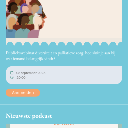
Publiekswebinar diversiteit en palliatieve zorg: hoe sluit je aan bij
wat iemand belangrijk vindt?
08 september 2026
20:00
Aanmelden
Nieuwste podcast