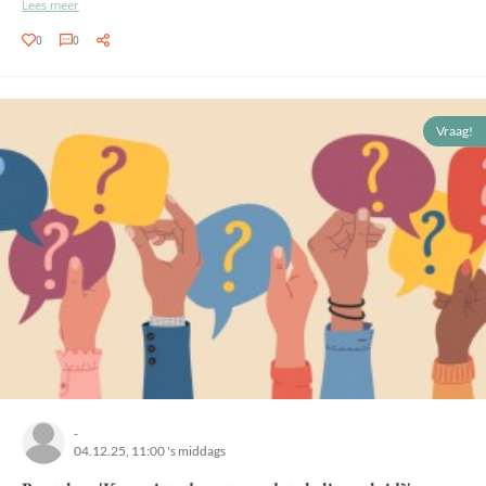
Lees meer
0
0
Vraag!
-
04.12.25, 11:00 's middags