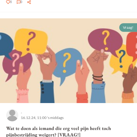
0
0
Vraag!
-
16.12.24, 11:00 's middags
Wat te doen als iemand die erg veel pijn heeft toch
pijnbestrijding weigert? [VRAAG!]