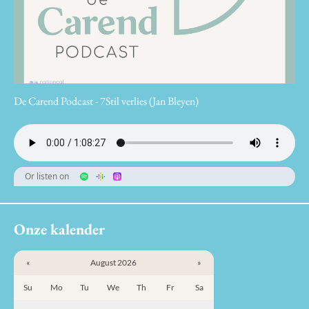
De Carend Podcast - 7Stil verlies (Jan Bleyen)
Or listen on
Onze kalender
«
August 2026
»
Su
Mo
Tu
We
Th
Fr
Sa