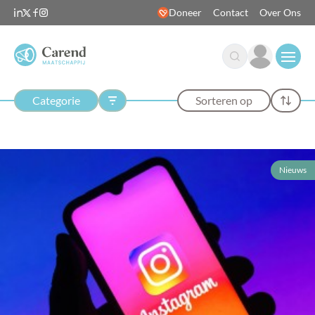
Doneer
Contact
Over Ons
Open
Categorie
Sorteren op
Nieuws