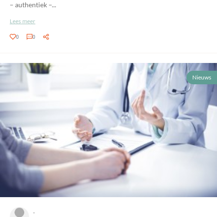
– authentiek –...
Lees meer
0
0
Nieuws
-