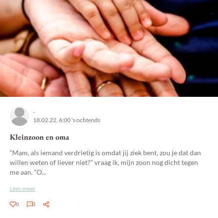
-
18.02.22, 6:00 's ochtends
Kleinzoon en oma
“Mam, als iemand verdrietig is omdat jij ziek bent, zou je dat dan
willen weten of liever niet?” vraag ik, mijn zoon nog dicht tegen
me aan. “O...
Lees meer
0
0