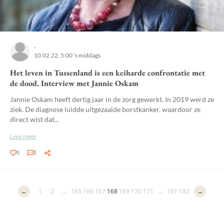
-
10.02.22, 5:00 's middags
Het leven in Tussenland is een keiharde confrontatie met
de dood. Interview met Jannie Oskam
Jannie Oskam heeft dertig jaar in de zorg gewerkt. In 2019 werd ze
ziek. De diagnose luidde uitgezaaide borstkanker, waardoor ze
direct wist dat...
Lees meer
0
0
←
1
2
...
165
166
167
168
169
170
171
...
181
182
→