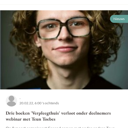
Nieuws
-
20.02.22, 6:00 's ochtends
Drie boeken 'Verpleegthuis' verloot onder deelnemers
webinar met Teun Toebes