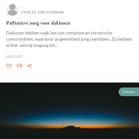
-
19.02.22, 6:00 's ochtends
Palliatieve zorg voor daklozen
Daklozen hebben vaak last van complexe en chronische
comorbiditeit, waardoor ze gemiddeld jong overlijden. Zij hebben
echter weinig toegang tot...
Lees meer
0
0
Column