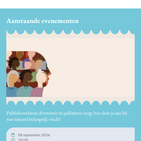
Aanstaande evenementen
Publiekswebinar diversiteit en palliatieve zorg: hoe sluit je aan bij
wat iemand belangrijk vindt?
08 september 2026
20:00