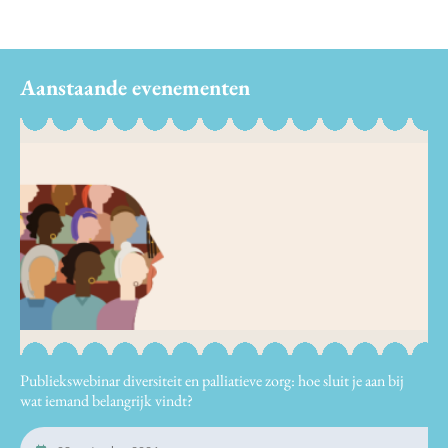
Aanstaande evenementen
Publiekswebinar diversiteit en palliatieve zorg: hoe sluit je aan bij
wat iemand belangrijk vindt?