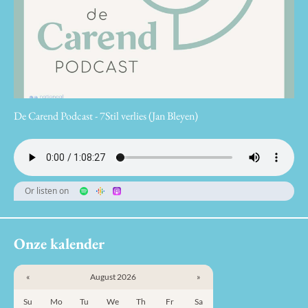
De Carend Podcast - 7Stil verlies (Jan Bleyen)
Or listen on
Onze kalender
«
August 2026
»
Su
Mo
Tu
We
Th
Fr
Sa