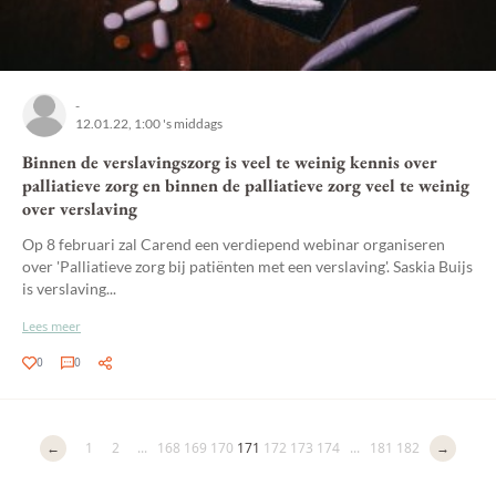
-
12.01.22, 1:00 's middags
Binnen de verslavingszorg is veel te weinig kennis over
palliatieve zorg en binnen de palliatieve zorg veel te weinig
over verslaving
Op 8 februari zal Carend een verdiepend webinar organiseren
over 'Palliatieve zorg bij patiënten met een verslaving'. Saskia Buijs
is verslaving...
Lees meer
0
0
←
1
2
...
168
169
170
171
172
173
174
...
181
182
→