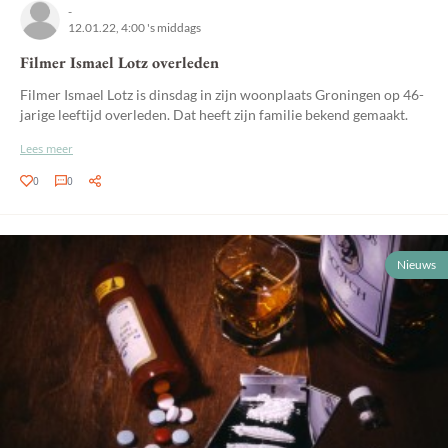
-
12.01.22, 4:00 's middags
Filmer Ismael Lotz overleden
Filmer Ismael Lotz is dinsdag in zijn woonplaats Groningen op 46-
jarige leeftijd overleden. Dat heeft zijn familie bekend gemaakt.
Lees meer
0
0
Nieuws