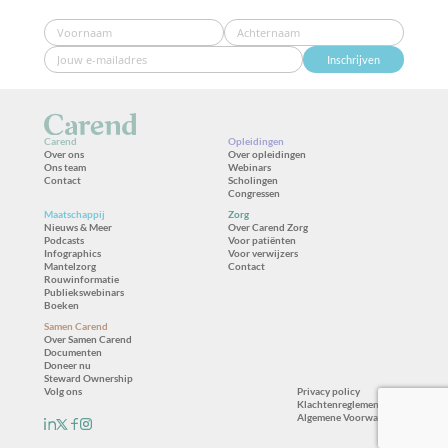
Inschrijven
Carend
Opleidingen
Over ons
Over opleidingen
Ons team
Webinars
Contact
Scholingen
Congressen
Maatschappij
Zorg
Nieuws & Meer
Over Carend Zorg
Podcasts
Voor patiënten
Infographics
Voor verwijzers
Mantelzorg
Contact
Rouwinformatie
Publiekswebinars
Boeken
Samen Carend
Over Samen Carend
Documenten
Doneer nu
Steward Ownership
Volg ons
Privacy policy
Klachtenreglement
Algemene Voorwaarden