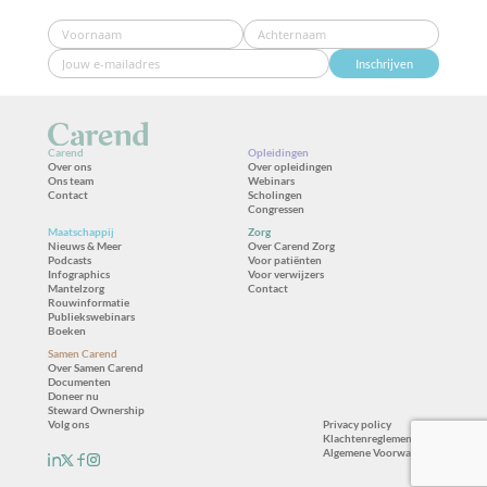
Inschrijven
Carend
Opleidingen
Over ons
Over opleidingen
Ons team
Webinars
Contact
Scholingen
Congressen
Maatschappij
Zorg
Nieuws & Meer
Over Carend Zorg
Podcasts
Voor patiënten
Infographics
Voor verwijzers
Mantelzorg
Contact
Rouwinformatie
Publiekswebinars
Boeken
Samen Carend
Over Samen Carend
Documenten
Doneer nu
Steward Ownership
Volg ons
Privacy policy
Klachtenreglement
Algemene Voorwaarden