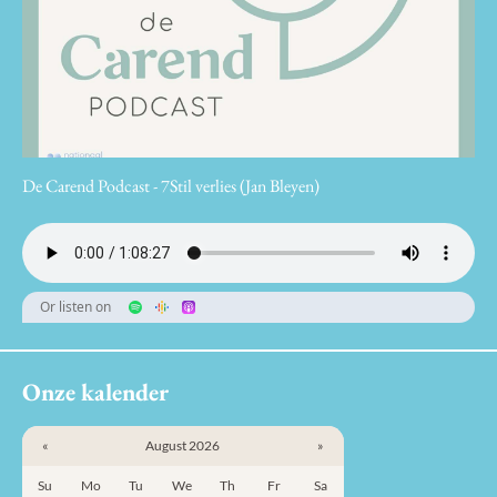
De Carend Podcast - 7Stil verlies (Jan Bleyen)
Or listen on
Onze kalender
«
August 2026
»
Su
Mo
Tu
We
Th
Fr
Sa