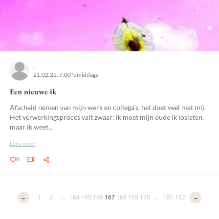
-
21.02.22, 7:00 's middags
Een nieuwe ik
Afscheid nemen van mijn werk en collega’s, het doet veel met mij.
Het verwerkingsproces valt zwaar: ik moet mijn oude ik loslaten,
maar ik weet...
Lees meer
0
0
←
1
2
...
164
165
166
167
168
169
170
...
181
182
→