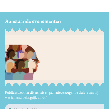
Aanstaande evenementen
Publiekswebinar diversiteit en palliatieve zorg: hoe sluit je aan bij
wat iemand belangrijk vindt?