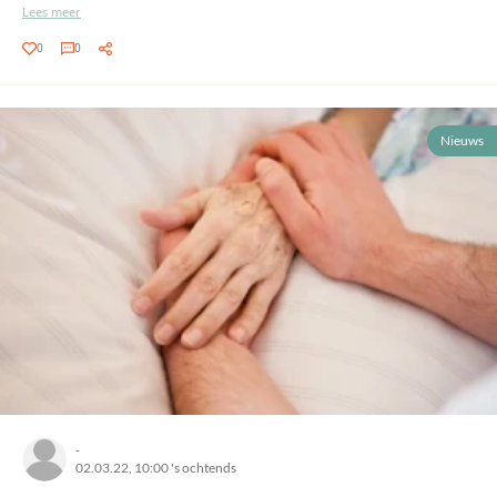
Lees meer
0
0
Nieuws
-
02.03.22, 10:00 's ochtends