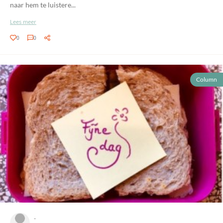
naar hem te luistere...
Lees meer
0
0
Column
-