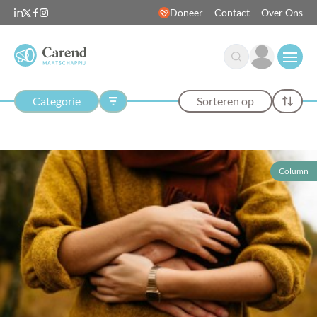
Doneer
Contact
Over Ons
Open
Categorie
Sorteren op
Column