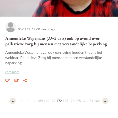
-
03.01.22, 12:00 's middags
Annemieke Wagemans (AVG-arts) ook op avond over
palliatieve zorg bij mensen met verstandelijke beperking
Annemieke Wagemans zal ook een lezing houden tijdens het
webinar 'Palliatieve Zorg bij mensen met een verstandelijke
beperking'
Lees meer
0
0
←
1
2
...
169
170
171
172
173
174
175
...
181
182
→