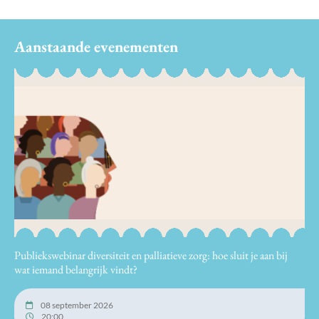
Aanstaande evenementen
Publiekswebinar diversiteit en palliatieve zorg: hoe sluit je aan bij
wat iemand belangrijk vindt?
08 september 2026
20:00