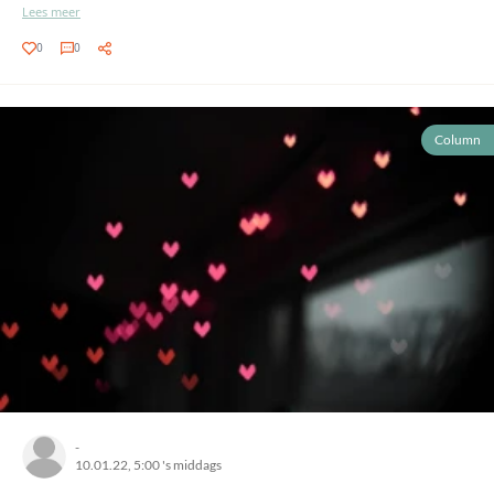
Lees meer
0
0
Column
-
10.01.22, 5:00 's middags