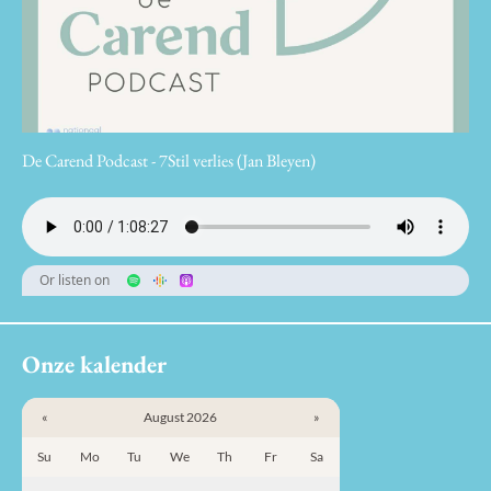
De Carend Podcast - 7Stil verlies (Jan Bleyen)
Or listen on
Onze kalender
«
August 2026
»
Su
Mo
Tu
We
Th
Fr
Sa