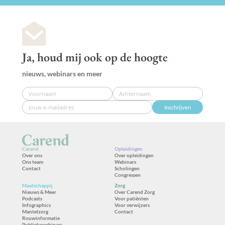
Ja, houd mij ook op de hoogte
nieuws, webinars en meer
Inschrijven
Carend
Opleidingen
Over ons
Over opleidingen
Ons team
Webinars
Contact
Scholingen
Congressen
Maatschappij
Zorg
Nieuws & Meer
Over Carend Zorg
Podcasts
Voor patiënten
Infographics
Voor verwijzers
Mantelzorg
Contact
Rouwinformatie
Publiekswebinars