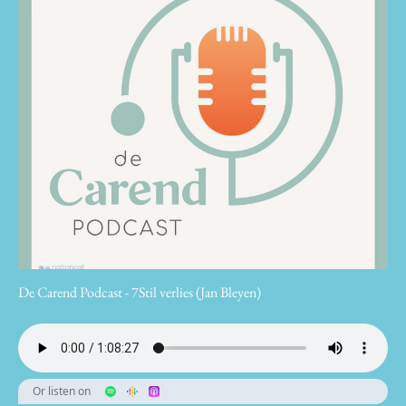
De Carend Podcast - 7Stil verlies (Jan Bleyen)
Or listen on