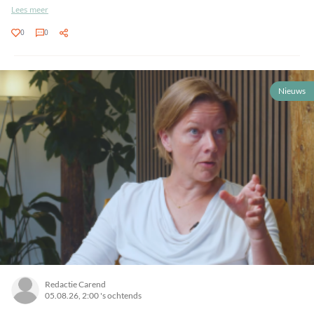
Lees meer
0
0
Nieuws
Redactie Carend
05.08.26, 2:00 's ochtends