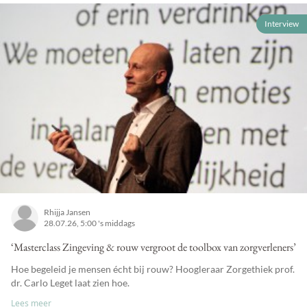
Interview
Rhijja Jansen
28.07.26, 5:00 's middags
‘Masterclass Zingeving & rouw vergroot de toolbox van zorgverleners’
Hoe begeleid je mensen écht bij rouw? Hoogleraar Zorgethiek prof.
dr. Carlo Leget laat zien hoe.
Lees meer