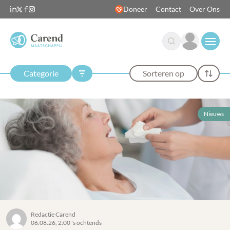
Doneer
Contact
Over Ons
Open
Categorie
Sorteren op
Nieuws
Redactie Carend
06.08.26, 2:00 's ochtends