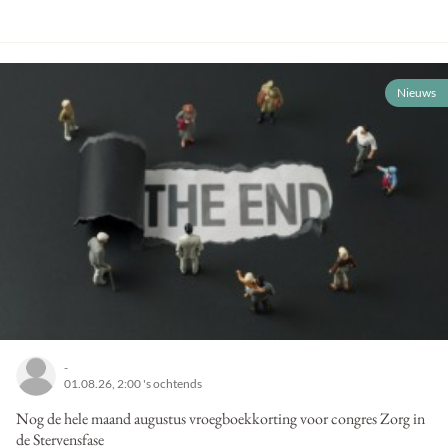
Nieuws
-
01.08.26, 2:00 's ochtends
Nog de hele maand augustus vroegboekkorting voor congres Zorg in
de Stervensfase