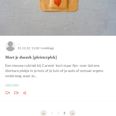
-
31.12.22, 11:00 's middags
Moet je doezeh [pleisterplek]
Een nieuwe rubriek bij Carend -kort maar fijn- over dat ene
dierbare plekje in je huis of je tuin of je auto of zomaar ergens
onderweg, waar je...
Lees meer
0
0
←
1
2
3
→