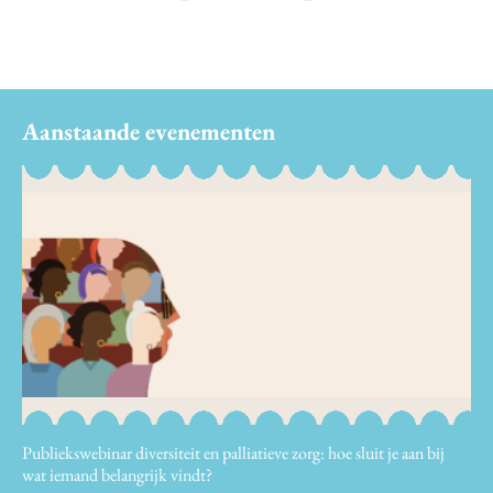
Aanstaande evenementen
Publiekswebinar diversiteit en palliatieve zorg: hoe sluit je aan bij
wat iemand belangrijk vindt?