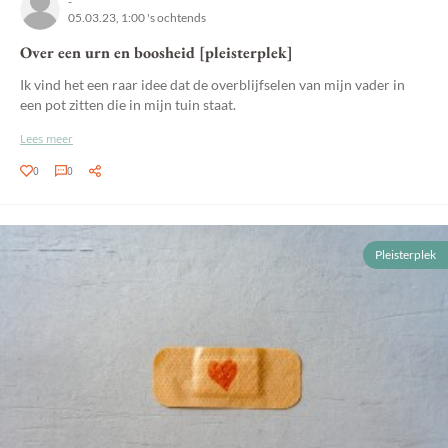
-
05.03.23, 1:00 's ochtends
Over een urn en boosheid [pleisterplek]
Ik vind het een raar idee dat de overblijfselen van mijn vader in
een pot zitten die in mijn tuin staat.
Lees meer
0
0
Pleisterplek