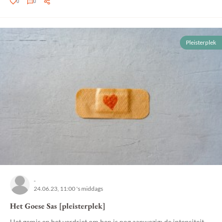
0
0
Pleisterplek
-
24.06.23, 11:00 's middags
Het Goese Sas [pleisterplek]
Het gemis en het verdriet om hen is nog aanwezig; de intensiteit