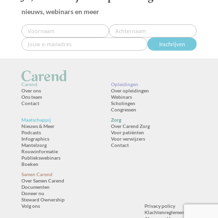
nieuws, webinars en meer
Inschrijven
Carend
Opleidingen
Over ons
Over opleidingen
Ons team
Webinars
Contact
Scholingen
Congressen
Maatschappij
Zorg
Nieuws & Meer
Over Carend Zorg
Podcasts
Voor patiënten
Infographics
Voor verwijzers
Mantelzorg
Contact
Rouwinformatie
Publiekswebinars
Boeken
Samen Carend
Over Samen Carend
Documenten
Doneer nu
Steward Ownership
Volg ons
Privacy policy
Klachtenreglement