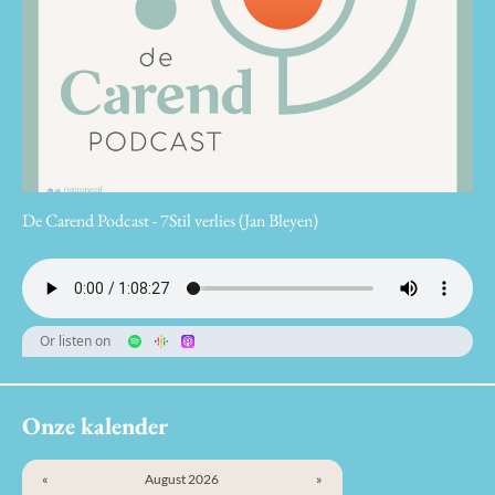
De Carend Podcast - 7Stil verlies (Jan Bleyen)
Or listen on
Onze kalender
«
August 2026
»