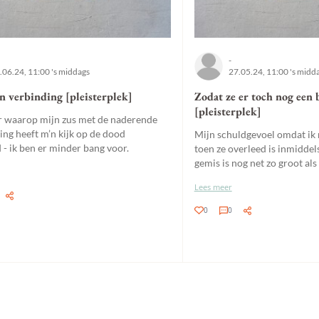
-
.06.24, 11:00 's middags
27.05.24, 11:00 's midd
in verbinding [pleisterplek]
Zodat ze er toch nog een b
[pleisterplek]
 waarop mijn zus met de naderende
ng heeft m’n kijk op de dood
Mijn schuldgevoel omdat ik n
 - ik ben er minder bang voor.
toen ze overleed is inmiddel
gemis is nog net zo groot als 
Lees meer
0
0