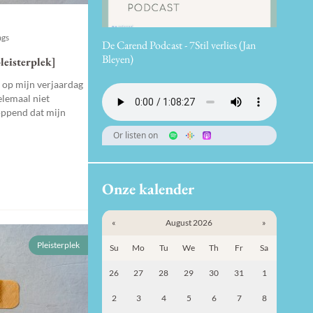
ags
De Carend Podcast - 7Stil verlies (Jan
Bleyen)
leisterplek]
 op mijn verjaardag
elemaal niet
loppend dat mijn
Or listen on
Onze kalender
«
August 2026
»
Pleisterplek
Su
Mo
Tu
We
Th
Fr
Sa
26
27
28
29
30
31
1
2
3
4
5
6
7
8