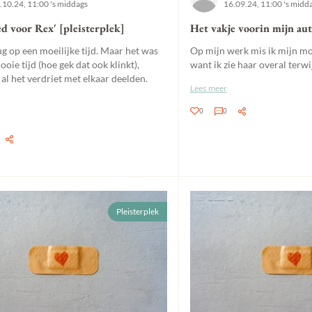
.10.24, 11:00 's middags
16.09.24, 11:00 's midd
ed voor Rex' [pleisterplek]
Het vakje voorin mijn aut
rug op een moeilijke tijd. Maar het was
Op mijn werk mis ik mijn mo
oie tijd (hoe gek dat ook klinkt),
want ik zie haar overal terwijl
al het verdriet met elkaar deelden.
Lees meer
0
0
Pleisterplek