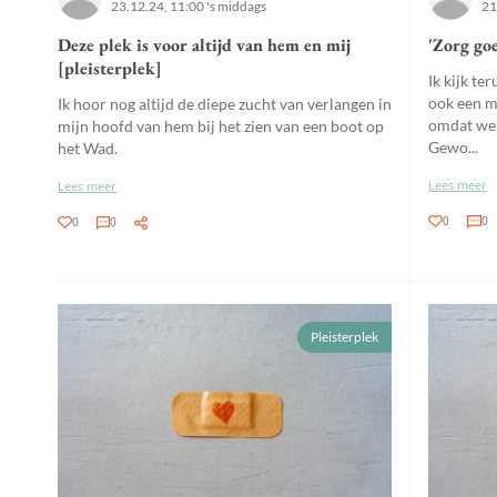
23.12.24, 11:00 's middags
21
Deze plek is voor altijd van hem en mij
'Zorg go
[pleisterplek]
Ik kijk te
ook een mo
Ik hoor nog altijd de diepe zucht van verlangen in
omdat we 
mijn hoofd van hem bij het zien van een boot op
Gewo...
het Wad.
Lees meer
Lees meer
0
0
0
0
Pleisterplek