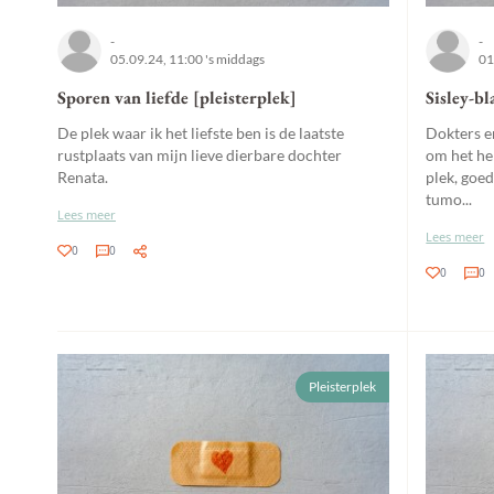
-
-
05.09.24, 11:00 's middags
01
Sporen van liefde [pleisterplek]
Sisley-bl
De plek waar ik het liefste ben is de laatste
Dokters e
rustplaats van mijn lieve dierbare dochter
om het he
Renata.
plek, goed
tumo...
Lees meer
Lees meer
0
0
0
0
Pleisterplek