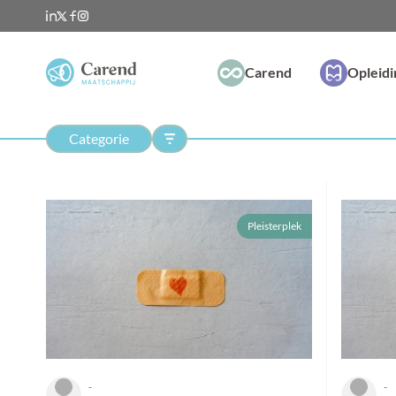
Carend
Opleid
Categorie
Pleisterplek
-
-