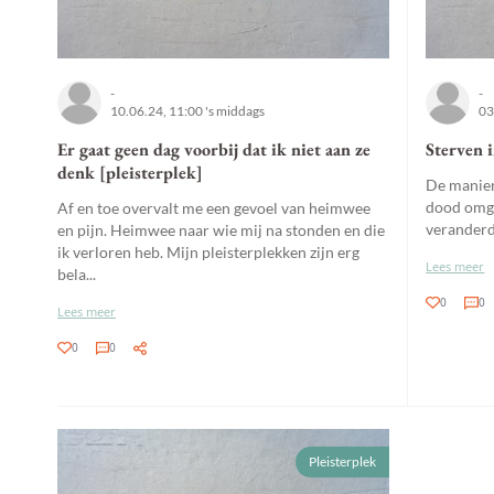
-
-
10.06.24, 11:00 's middags
03
Er gaat geen dag voorbij dat ik niet aan ze
Sterven 
denk [pleisterplek]
De manier
dood omgi
Af en toe overvalt me een gevoel van heimwee
veranderd
en pijn. Heimwee naar wie mij na stonden en die
ik verloren heb. Mijn pleisterplekken zijn erg
Lees meer
bela...
0
0
Lees meer
0
0
Pleisterplek