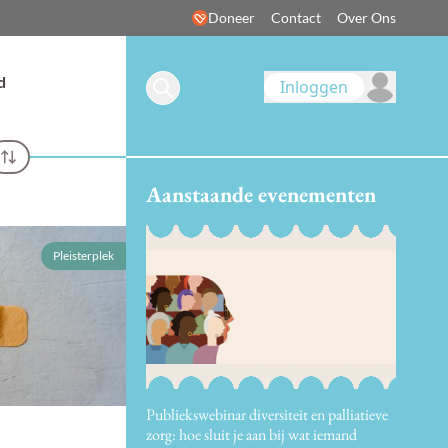
Doneer
Contact
Over Ons
d
Inloggen
Aanstaande evenementen
Pleisterplek
Publiekswebinar diversiteit en palliatieve
zorg: hoe sluit je aan bij wat iemand