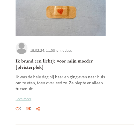
-
18.02.24, 11:00 's middags
Ik brand een lichtje voor mijn moeder
[pleisterplek]
Ik was de hele dag bij haar en ging even naar huis
om te eten, toen overleed ze. Ze piepte er alleen
tussenuit.
Lees meer
0
0