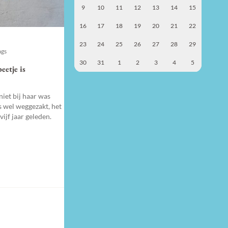
9
10
11
12
13
14
15
16
17
18
19
20
21
22
23
24
25
26
27
28
29
ags
30
31
1
2
3
4
5
eetje is
iet bij haar was
s wel weggezakt, het
vijf jaar geleden.