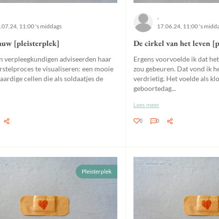
-
.07.24, 11:00 's middags
17.06.24, 11:00 's midd
auw [pleisterplek]
De cirkel van het leven [p
n verpleegkundigen adviseerden haar
Ergens voorvoelde ik dat het
rstelproces te visualiseren: een mooie
zou gebeuren. Dat vond ik h
aardige cellen die als soldaatjes de
verdrietig. Het voelde als k
geboortedag...
Lees meer
0
0
Pleisterplek