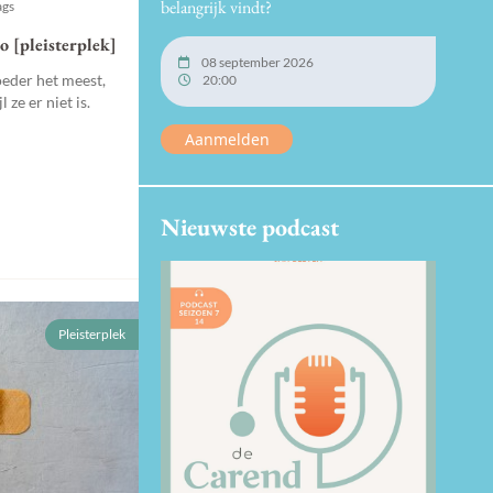
belangrijk vindt?
ags
o [pleisterplek]
08 september 2026
eder het meest,
20:00
 ze er niet is.
Aanmelden
Nieuwste podcast
Pleisterplek