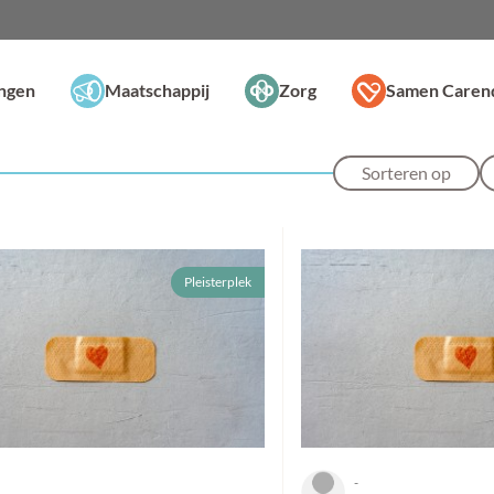
ingen
Maatschappij
Zorg
Samen Caren
Sorteren op
Pleisterplek
-