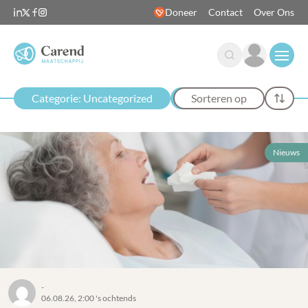
Doneer
Contact
Over Ons
Open
Categorie: Uncategorized
Sorteren op
Nieuws
-
06.08.26, 2:00 's ochtends