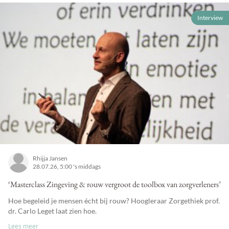
Interview
Rhijja Jansen
28.07.26, 5:00 's middags
‘Masterclass Zingeving & rouw vergroot de toolbox van zorgverleners’
Hoe begeleid je mensen écht bij rouw? Hoogleraar Zorgethiek prof.
dr. Carlo Leget laat zien hoe.
Lees meer