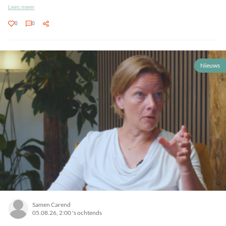
Lees meer
0
0
Nieuws
Samen Carend
05.08.26, 2:00 's ochtends