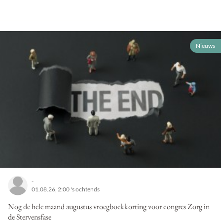
Nieuws
-
01.08.26, 2:00 's ochtends
Nog de hele maand augustus vroegboekkorting voor congres Zorg in
de Stervensfase