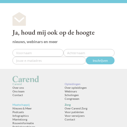
Ja, houd mij ook op de hoogte
nieuws, webinars en meer
Inschrijven
Carend
Opleidingen
Over ons
Over opleidingen
Ons team
Webinars
Contact
Scholingen
Congressen
Maatschappij
Zorg
Nieuws & Meer
Over Carend Zorg
Podcasts
Voor patiënten
Infographics
Voor verwijzers
Mantelzorg
Contact
Rouwinformatie
Publiekswebinars