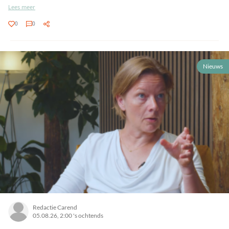
Lees meer
0
0
Nieuws
Redactie Carend
05.08.26, 2:00 's ochtends