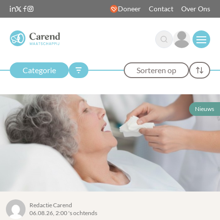
Doneer
Contact
Over Ons
Open
Categorie
Sorteren op
Nieuws
Redactie Carend
06.08.26, 2:00 's ochtends