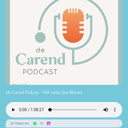
De Carend Podcast - 7Stil verlies (Jan Bleyen)
Or listen on