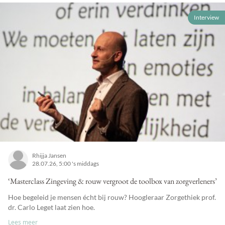
Interview
Rhijja Jansen
28.07.26, 5:00 's middags
‘Masterclass Zingeving & rouw vergroot de toolbox van zorgverleners’
Hoe begeleid je mensen écht bij rouw? Hoogleraar Zorgethiek prof.
dr. Carlo Leget laat zien hoe.
Lees meer