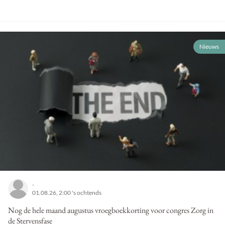
Nieuws
-
01.08.26, 2:00 's ochtends
Nog de hele maand augustus vroegboekkorting voor congres Zorg in
de Stervensfase