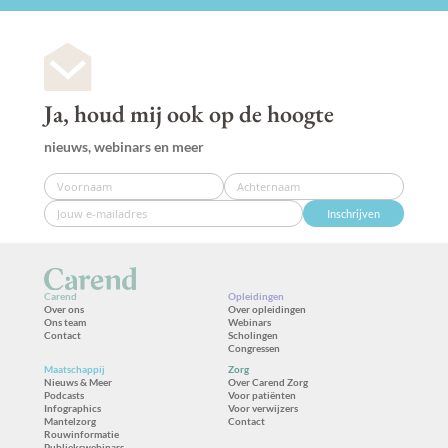
Ja, houd mij ook op de hoogte
nieuws, webinars en meer
Inschrijven
Carend
Opleidingen
Over ons
Over opleidingen
Ons team
Webinars
Contact
Scholingen
Congressen
Maatschappij
Zorg
Nieuws & Meer
Over Carend Zorg
Podcasts
Voor patiënten
Infographics
Voor verwijzers
Mantelzorg
Contact
Rouwinformatie
Publiekswebinars