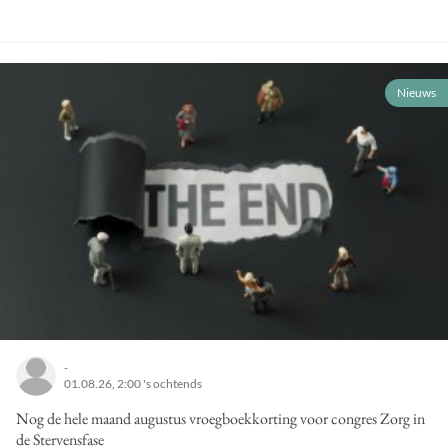
Nieuws
-
01.08.26, 2:00 's ochtends
Nog de hele maand augustus vroegboekkorting voor congres Zorg in
de Stervensfase