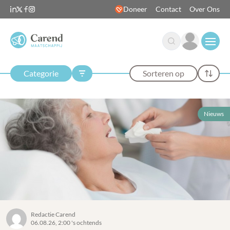
Doneer
Contact
Over Ons
Open
Categorie
Sorteren op
Nieuws
Redactie Carend
06.08.26, 2:00 's ochtends