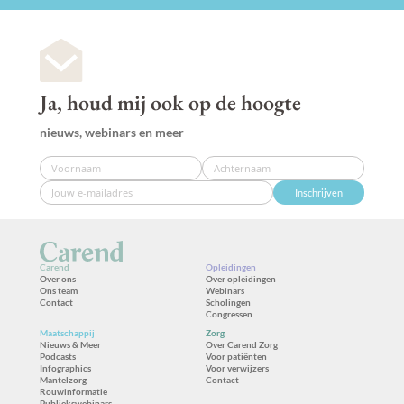
Ja, houd mij ook op de hoogte
nieuws, webinars en meer
Inschrijven
Carend
Opleidingen
Over ons
Over opleidingen
Ons team
Webinars
Contact
Scholingen
Congressen
Maatschappij
Zorg
Nieuws & Meer
Over Carend Zorg
Podcasts
Voor patiënten
Infographics
Voor verwijzers
Mantelzorg
Contact
Rouwinformatie
Publiekswebinars