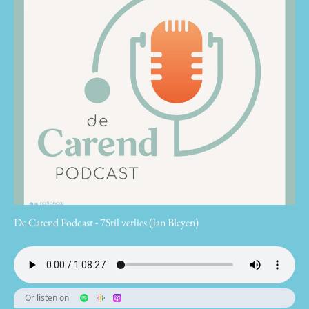
De Carend Podcast - 7Stil verlies (Jan Bleyen)
Or listen on