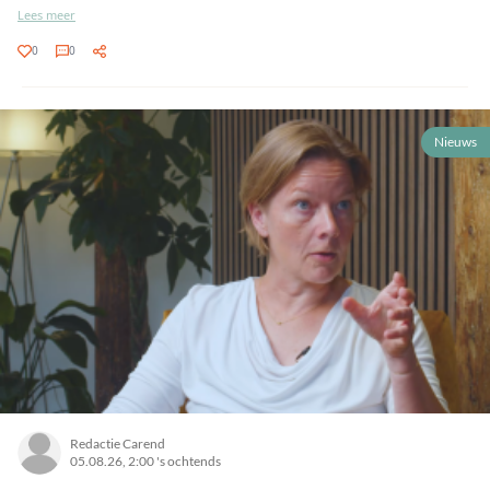
Lees meer
0
0
Nieuws
Redactie Carend
05.08.26, 2:00 's ochtends