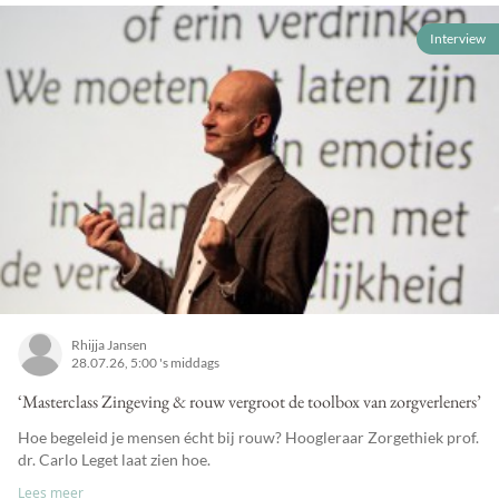
Interview
Rhijja Jansen
28.07.26, 5:00 's middags
‘Masterclass Zingeving & rouw vergroot de toolbox van zorgverleners’
Hoe begeleid je mensen écht bij rouw? Hoogleraar Zorgethiek prof.
dr. Carlo Leget laat zien hoe.
Lees meer