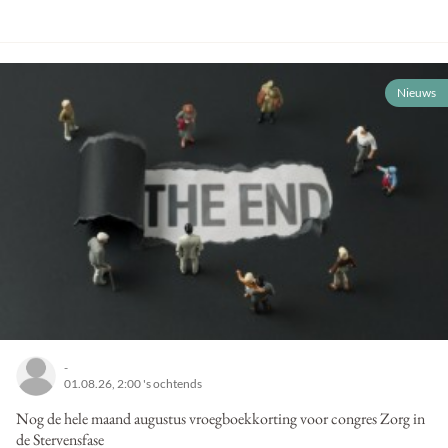
Nieuws
-
01.08.26, 2:00 's ochtends
Nog de hele maand augustus vroegboekkorting voor congres Zorg in
de Stervensfase