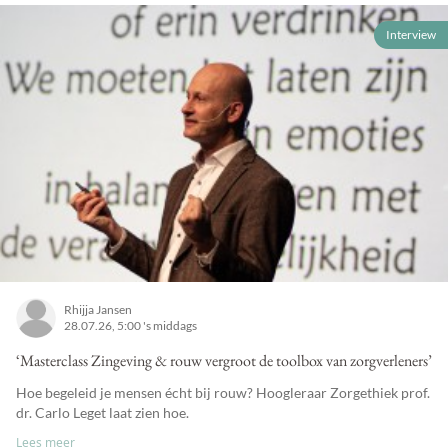
Interview
Rhijja Jansen
28.07.26, 5:00 's middags
‘Masterclass Zingeving & rouw vergroot de toolbox van zorgverleners’
Hoe begeleid je mensen écht bij rouw? Hoogleraar Zorgethiek prof.
dr. Carlo Leget laat zien hoe.
Lees meer