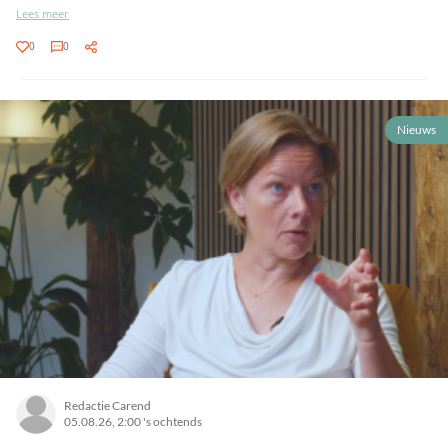
Lees meer
0
0
Nieuws
Redactie Carend
05.08.26, 2:00 's ochtends