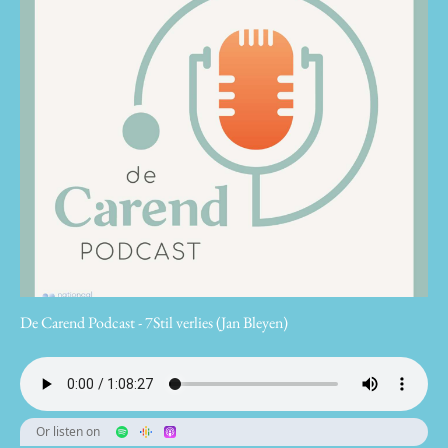
De Carend Podcast - 7Stil verlies (Jan Bleyen)
Or listen on