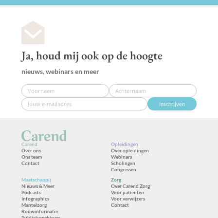
Ja, houd mij ook op de hoogte
nieuws, webinars en meer
Inschrijven
Carend
Opleidingen
Over ons
Over opleidingen
Ons team
Webinars
Contact
Scholingen
Congressen
Maatschappij
Zorg
Nieuws & Meer
Over Carend Zorg
Podcasts
Voor patiënten
Infographics
Voor verwijzers
Mantelzorg
Contact
Rouwinformatie
Publiekswebinars