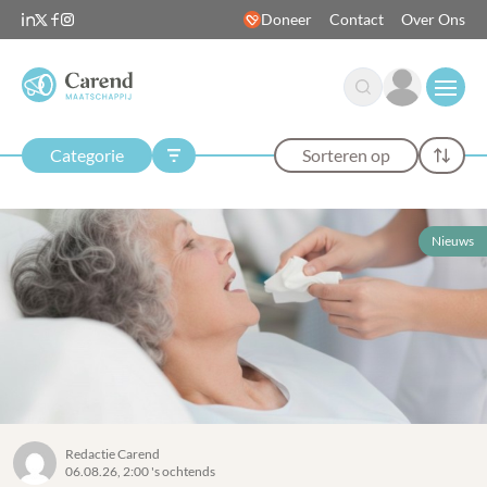
Doneer
Contact
Over Ons
Open
Categorie
Sorteren op
Nieuws
Redactie Carend
06.08.26, 2:00 's ochtends