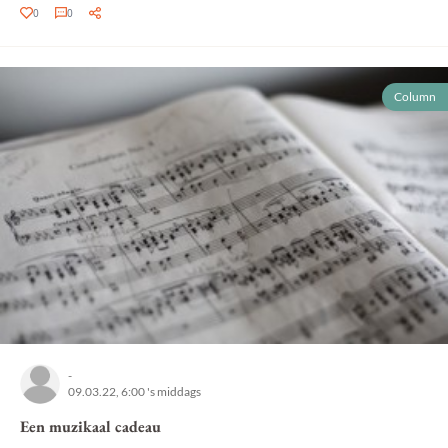
0
0
Column
-
09.03.22, 6:00 's middags
Een muzikaal cadeau