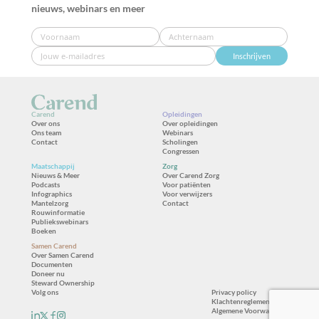
nieuws, webinars en meer
Inschrijven
Carend
Opleidingen
Over ons
Over opleidingen
Ons team
Webinars
Contact
Scholingen
Congressen
Maatschappij
Zorg
Nieuws & Meer
Over Carend Zorg
Podcasts
Voor patiënten
Infographics
Voor verwijzers
Mantelzorg
Contact
Rouwinformatie
Publiekswebinars
Boeken
Samen Carend
Over Samen Carend
Documenten
Doneer nu
Steward Ownership
Volg ons
Privacy policy
Klachtenreglement
Algemene Voorwaarden