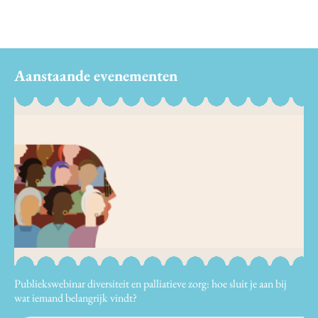
Aanstaande evenementen
Publiekswebinar diversiteit en palliatieve zorg: hoe sluit je aan bij
wat iemand belangrijk vindt?