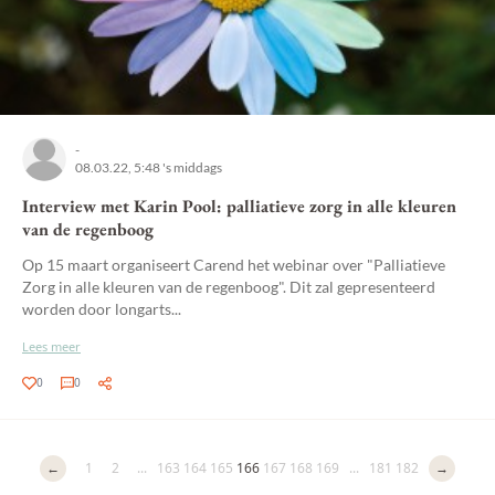
-
08.03.22, 5:48 's middags
Interview met Karin Pool: palliatieve zorg in alle kleuren
van de regenboog
Op 15 maart organiseert Carend het webinar over "Palliatieve
Zorg in alle kleuren van de regenboog". Dit zal gepresenteerd
worden door longarts...
Lees meer
0
0
←
1
2
...
163
164
165
166
167
168
169
...
181
182
→