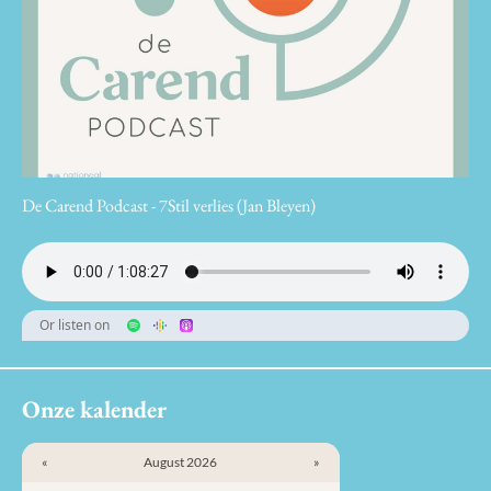
De Carend Podcast - 7Stil verlies (Jan Bleyen)
Or listen on
Onze kalender
«
August 2026
»