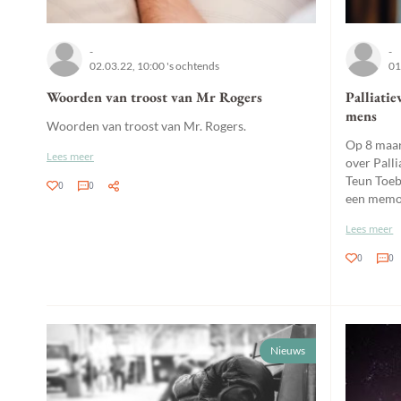
-
-
02.03.22, 10:00 's ochtends
01
Woorden van troost van Mr Rogers
Palliatie
mens
Woorden van troost van Mr. Rogers.
Op 8 maar
Lees meer
over Palli
Teun Toeb
0
0
een memor
Lees meer
0
0
Nieuws