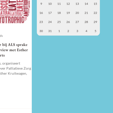
9
10
11
12
13
14
15
16
17
18
19
20
21
22
23
24
25
26
27
28
29
30
31
1
2
3
4
5
nds
er bij ALS sprake
erview met Esther
rts
. organiseert
ver Palliatieve Zorg
Esther Kruitwagen,