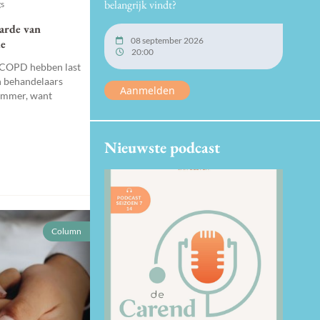
belangrijk vindt?
gs
arde van
08 september 2026
ie
20:00
 COPD hebben last
n behandelaars
Aanmelden
jammer, want
Nieuwste podcast
Column