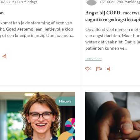
.03.22, 5:00 's middags
02.03.22, 7:00 's midda
on
Angst bij COPD: meerwa
cognitieve gedragstherap
nkomst kan je de stemming aflezen van
ht. Goed gestemd: een liefdevolle klop
Opvallend veel mensen met
 of een kneepje in je zij. Dan noemen...
van angstklachten. Maar hu
weten dat vaak niet. Dat is 
patiënten kunnen ve...
Lees meer
0
0
Nieuws