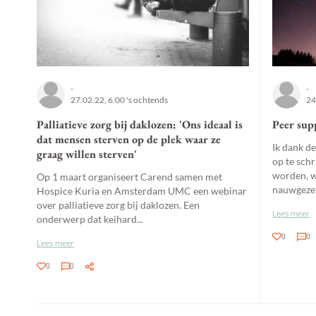
-
-
27.02.22, 6:00 's ochtends
24
Palliatieve zorg bij daklozen: 'Ons ideaal is
Peer sup
dat mensen sterven op de plek waar ze
Ik dank d
graag willen sterven'
op te schr
worden, wa
Op 1 maart organiseert Carend samen met
nauwgezet 
Hospice Kuria en Amsterdam UMC een webinar
over palliatieve zorg bij daklozen. Een
Lees meer
onderwerp dat keihard...
0
0
Lees meer
0
0