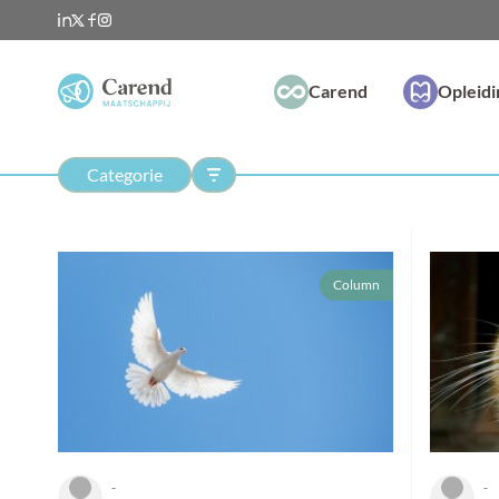
Carend
Opleid
Categorie
Column
-
-