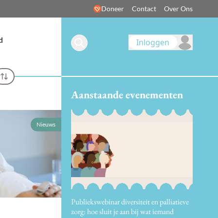
Doneer
Contact
Over Ons
d
Inloggen
Aanstaande evenementen
Nieuws
Publiekswebinar diversiteit en palliatieve
zorg: hoe sluit je aan bij wat iemand