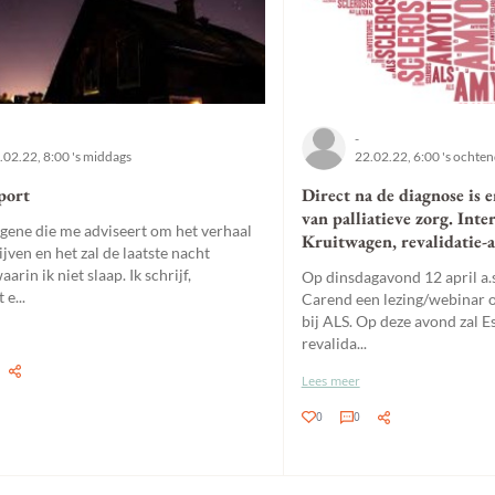
-
.02.22, 8:00 's middags
22.02.22, 6:00 's ochte
port
Direct na de diagnose is 
van palliatieve zorg. Int
egene die me adviseert om het verhaal
Kruitwagen, revalidatie-a
ijven en het zal de laatste nacht
arin ik niet slaap. Ik schrijf,
Op dinsdagavond 12 april a.s
e...
Carend een lezing/webinar o
bij ALS. Op deze avond zal 
revalida...
Lees meer
0
0