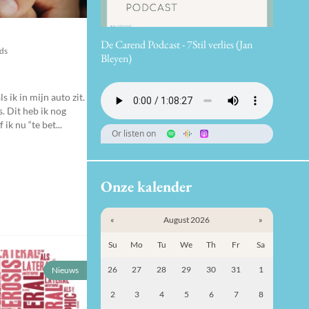
De Carend Podcast - 7Stil verlies (Jan
nds
Bleyen)
s ik in mijn auto zit.
s. Dit heb ik nog
ik nu “te bet...
Or listen on
Onze kalender
«
August 2026
»
Su
Mo
Tu
We
Th
Fr
Sa
26
27
28
29
30
31
1
Nieuws
2
3
4
5
6
7
8