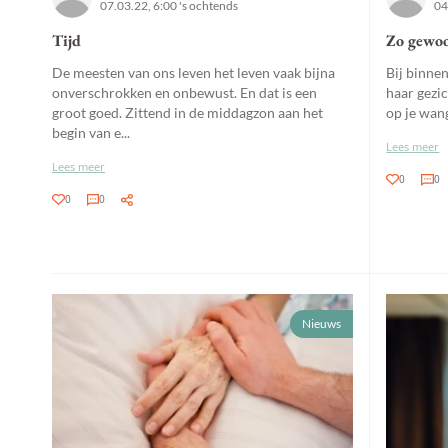
07.03.22, 6:00 's ochtends
04
Tijd
Zo gewo
De meesten van ons leven het leven vaak bijna
Bij binne
onverschrokken en onbewust. En dat is een
haar gezic
groot goed. Zittend in de middagzon aan het
op je wang
begin van e...
Lees meer
Lees meer
0
0
0
0
Nieuws