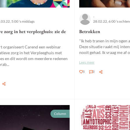
-
.03.22, 5:00 's middags
28.02.22, 6:00 's ochte
ve zorg in het verpleeghuis: zie de
Betrokken
"Ik heb tranen in mijn ogen al
Deze situatie raakt mij inten
t organiseert Carend een webinar
nooit gehad. Ik vraag me af of 
atieve zorg in het Verpleeghuis met
es en dit wordt om meerdere redenen
Lees meer
ab...
0
0
Column