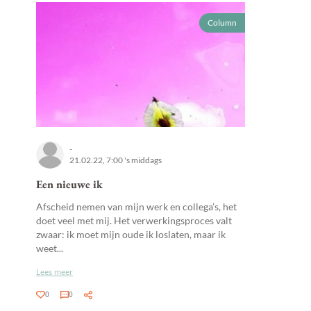
Column
-
21.02.22, 7:00 's middags
Een nieuwe ik
Afscheid nemen van mijn werk en collega’s, het
doet veel met mij. Het verwerkingsproces valt
zwaar: ik moet mijn oude ik loslaten, maar ik
weet...
Lees meer
0
0