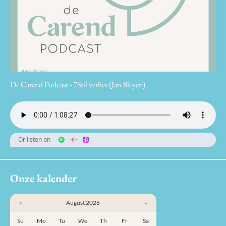
De Carend Podcast - 7Stil verlies (Jan Bleyen)
Or listen on
Onze kalender
«
August 2026
»
Su
Mo
Tu
We
Th
Fr
Sa