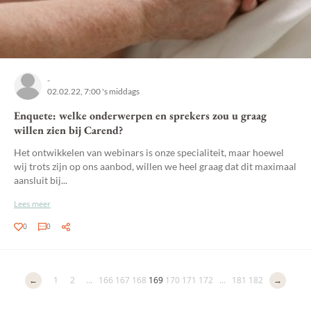
-
02.02.22, 7:00 's middags
Enquete: welke onderwerpen en sprekers zou u graag
willen zien bij Carend?
Het ontwikkelen van webinars is onze specialiteit, maar hoewel
wij trots zijn op ons aanbod, willen we heel graag dat dit maximaal
aansluit bij...
Lees meer
0
0
←
1
2
...
166
167
168
169
170
171
172
...
181
182
→