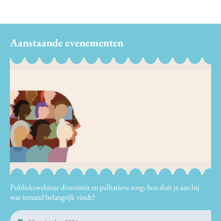
Aanstaande evenementen
Publiekswebinar diversiteit en palliatieve zorg: hoe sluit je aan bij
wat iemand belangrijk vindt?