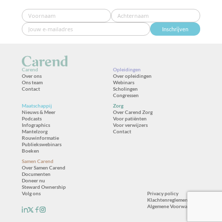
Inschrijven
Carend
Opleidingen
Over ons
Over opleidingen
Ons team
Webinars
Contact
Scholingen
Congressen
Maatschappij
Zorg
Nieuws & Meer
Over Carend Zorg
Podcasts
Voor patiënten
Infographics
Voor verwijzers
Mantelzorg
Contact
Rouwinformatie
Publiekswebinars
Boeken
Samen Carend
Over Samen Carend
Documenten
Doneer nu
Steward Ownership
Volg ons
Privacy policy
Klachtenreglement
Algemene Voorwaarden