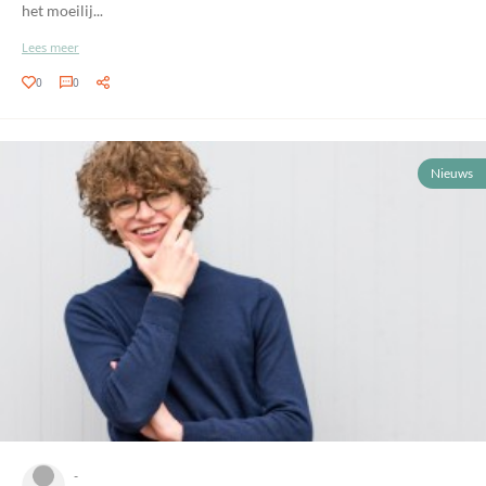
het moeilij...
Lees meer
0
0
Nieuws
-