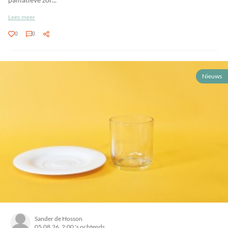
Lees meer
0
0
Nieuws
Sander de Hosson
05.08.26, 2:00 's ochtends