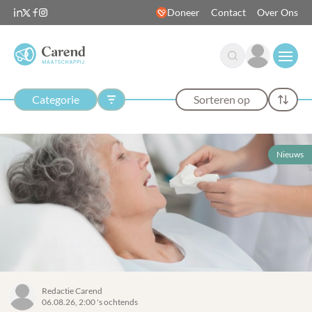
Doneer
Contact
Over Ons
Open
Categorie
Sorteren op
Nieuws
Redactie Carend
06.08.26, 2:00 's ochtends