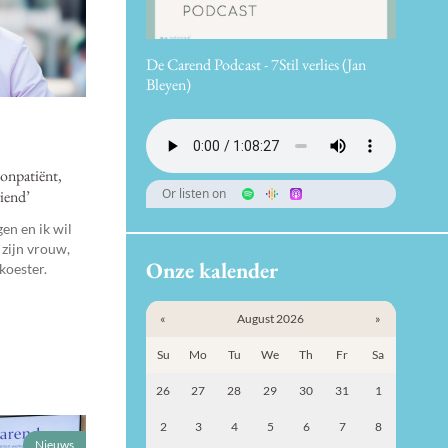
De Carend Podcast - 7Stil verlies (Jan
Bleyen)
sonpatiënt,
Or listen on
iend’
en en ik wil
 zijn vrouw,
Onze kalender
koester.
«
August 2026
»
Su
Mo
Tu
We
Th
Fr
Sa
26
27
28
29
30
31
1
2
3
4
5
6
7
8
Nieuws