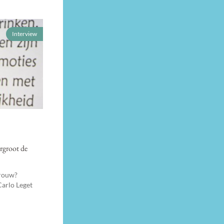
Interview
rgroot de
 rouw?
Carlo Leget