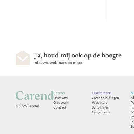
Ja, houd mij ook op de hoogte
nieuws, webinars en meer
Carend
Opleidingen
Ma
Over ons
Over opleidingen
N
Ons team
Webinars
P
©2026 Carend
Contact
Scholingen
In
Congressen
M
R
Pu
B