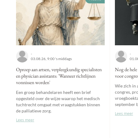
-
-
03.08.26, 9:00 's middags
01.08
Oproep aan artsen, verpleegkundig specialisten
Nog de hele
en physician assistants: 'Wanneer richtlijnen
voor congres
vonnissen worden'
Wie zich in 
congres, pro
Een groep behandelaren heeft een brief
vroegboekta
opgesteld over de wijze waarop het medisch
september b
tuchtrecht omgaat met vraagstukken binnen
de palliatieve zorg.
Lees meer
Lees meer