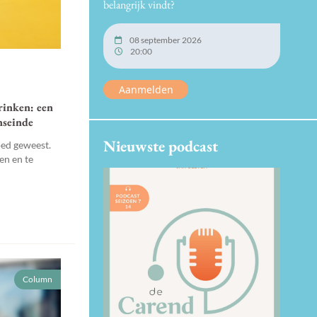
belangrijk vindt?
08 september 2026
20:00
Aanmelden
rinken: een
nseinde
Nieuwste podcast
goed geweest.
en en te
Column