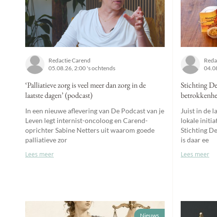
Redactie Carend
Reda
05.08.26, 2:00 's ochtends
04.08
‘Palliatieve zorg is veel meer dan zorg in de
Stichting De
laatste dagen’ (podcast)
betrokkenhe
In een nieuwe aflevering van De Podcast van je
Juist in de 
Leven legt internist-oncoloog en Carend-
lokale initi
oprichter Sabine Netters uit waarom goede
Stichting 
palliatieve zor
is daar ee
Lees meer
Lees meer
Nieuws