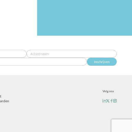
Inschrijven
Volg ons
t
arden