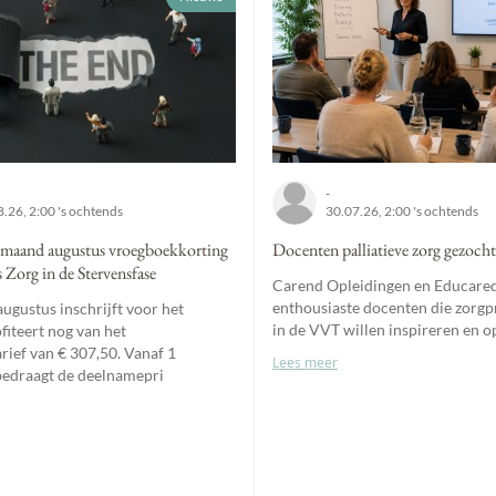
-
.26, 2:00 's ochtends
30.07.26, 2:00 's ochtends
 maand augustus vroegboekkorting
Docenten palliatieve zorg gezocht
 Zorg in de Stervensfase
Carend Opleidingen en Educare
enthousiaste docenten die zorgp
augustus inschrijft voor het
in de VVT willen inspireren en o
fiteert nog van het
rief van € 307,50. Vanaf 1
Lees meer
edraagt de deelnamepri