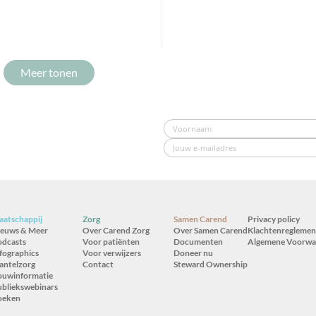
Meer tonen
atschappij
Zorg
Samen Carend
Privacy policy
ieuws & Meer
Over Carend Zorg
Over Samen Carend
Klachtenreglemen
odcasts
Voor patiënten
Documenten
Algemene Voorwa
fographics
Voor verwijzers
Doneer nu
antelzorg
Contact
Steward Ownership
ouwinformatie
bliekswebinars
oeken