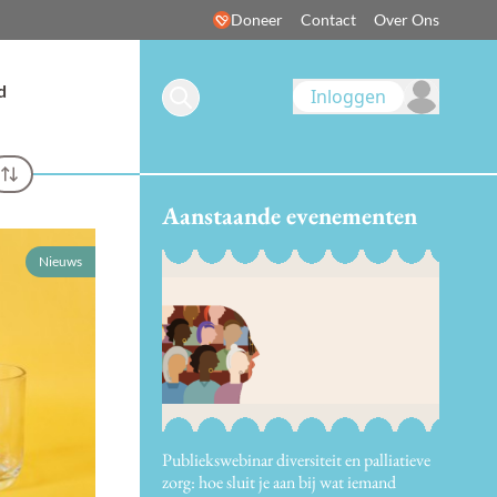
Doneer
Contact
Over Ons
d
Inloggen
Aanstaande evenementen
Nieuws
Publiekswebinar diversiteit en palliatieve
zorg: hoe sluit je aan bij wat iemand