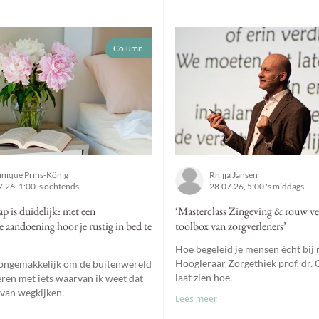
Column
nique Prins-König
Rhijja Jansen
.26, 1:00 's ochtends
28.07.26, 5:00 's middags
 is duidelijk: met een
‘Masterclass Zingeving & rouw ve
e aandoening hoor je rustig in bed te
toolbox van zorgverleners’
Hoe begeleid je mensen écht bij
Hoogleraar Zorgethiek prof. dr. 
 ongemakkelijk om de buitenwereld
laat zien hoe.
eren met iets waarvan ik weet dat
 van wegkijken.
Lees meer