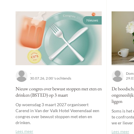
Nieuws
-
Domi
30.07.26, 2:00 's ochtends
29.07
Nieuw congres over bewust stoppen met eten en
De boodschap
drinken (BSTED) op 3 maart
ongeneeslijk
liggen
Op woensdag 3 maart 2027 organiseert
Carend in Van der Valk Hotel Veenendaal een
Soms is het
congres over bewust stoppen met eten en
te confront
drinken.
we er liever
Lees meer
Lees meer