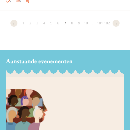
0
0
←
1
2
3
4
5
6
7
8
9
10
...
181
182
→
Aanstaande evenementen