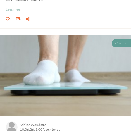
Lees meer
0
0
Column
Sabine Woudstra
10.06.26, 1:00 's ochtends