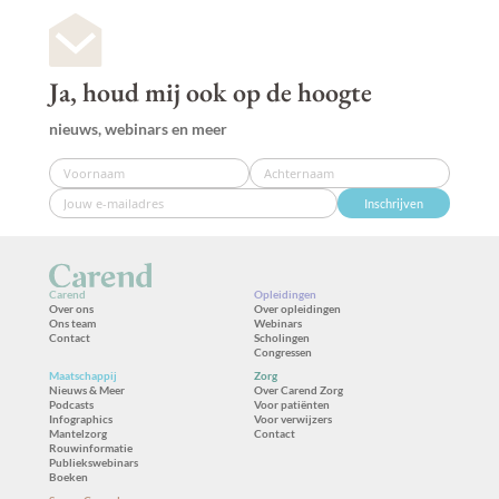
Ja, houd mij ook op de hoogte
nieuws, webinars en meer
Inschrijven
Carend
Opleidingen
Over ons
Over opleidingen
Ons team
Webinars
Contact
Scholingen
Congressen
Maatschappij
Zorg
Nieuws & Meer
Over Carend Zorg
Podcasts
Voor patiënten
Infographics
Voor verwijzers
Mantelzorg
Contact
Rouwinformatie
Publiekswebinars
Boeken