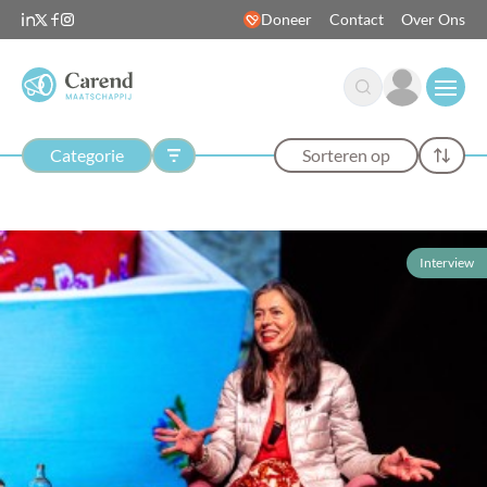
Doneer
Contact
Over Ons
Open
Categorie
Sorteren op
Interview