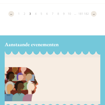
←
1
2
3
4
5
6
7
8
9
10
...
181
182
→
Aanstaande evenementen