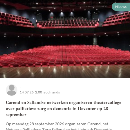
Nieuws
-
14.07.26, 2:00 's ochtends
Carend en Sallandse netwerken organiseren theatercollege
over palliatieve zorg en dementie in Deventer op 28
september
Op maandag 28 september 2026 organiseren Carend, het
Netwerk Palliatieve Zorg Salland en het Netwerk Dementie