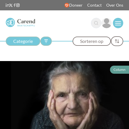
Doneer
Contact
Over Ons
Open
Categorie
Sorteren op
Column