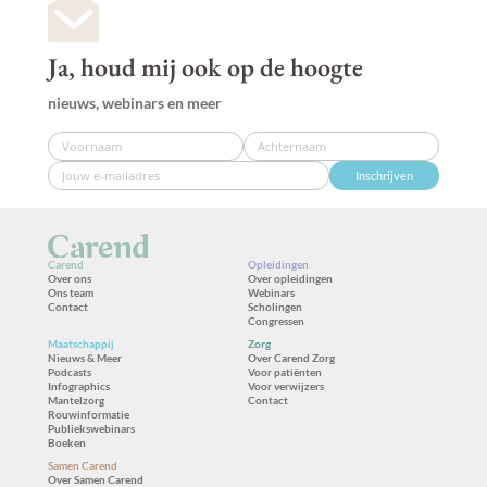
Ja, houd mij ook op de hoogte
nieuws, webinars en meer
Inschrijven
Carend
Opleidingen
Over ons
Over opleidingen
Ons team
Webinars
Contact
Scholingen
Congressen
Maatschappij
Zorg
Nieuws & Meer
Over Carend Zorg
Podcasts
Voor patiënten
Infographics
Voor verwijzers
Mantelzorg
Contact
Rouwinformatie
Publiekswebinars
Boeken
Samen Carend
Over Samen Carend