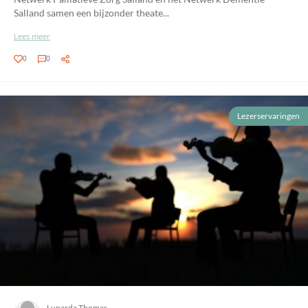
Salland samen een bijzonder theate...
Lees meer
0
0
Lezerservaringen
Lunarda Thomas