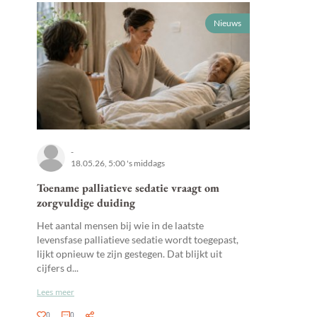
Nieuws
-
18.05.26, 5:00 's middags
Toename palliatieve sedatie vraagt om
zorgvuldige duiding
Het aantal mensen bij wie in de laatste
levensfase palliatieve sedatie wordt toegepast,
lijkt opnieuw te zijn gestegen. Dat blijkt uit
cijfers d...
Lees meer
0
0