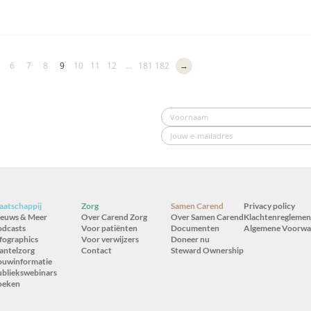
6
7
8
9
10
11
12
...
181
182
→
atschappij
Zorg
Samen Carend
Privacy policy
ieuws & Meer
Over Carend Zorg
Over Samen Carend
Klachtenreglemen
odcasts
Voor patiënten
Documenten
Algemene Voorwa
fographics
Voor verwijzers
Doneer nu
antelzorg
Contact
Steward Ownership
ouwinformatie
bliekswebinars
oeken