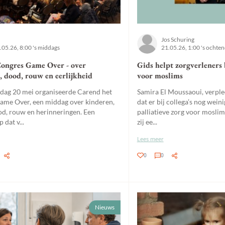
Jos Schuring
.05.26, 8:00 's middags
21.05.26, 1:00 's ochte
Congres Game Over - over
Gids helpt zorgverleners b
, dood, rouw en eerlijkheid
voor moslims
ag 20 mei organiseerde Carend het
Samira El Moussaoui, verpl
ame Over, een middag over kinderen,
dat er bij collega’s nog weini
ood, rouw en herinneringen. Een
palliatieve zorg voor mosli
dat v...
zij ee...
Lees meer
0
0
Nieuws