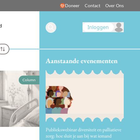
Doneer
Contact
Over Ons
d
Inloggen
Aanstaande evenementen
Column
Publiekswebinar diversiteit en palliatieve
zorg: hoe sluit je aan bij wat iemand