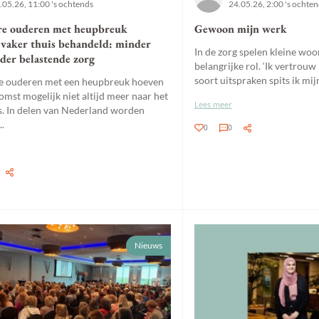
.05.26, 11:00 's ochtends
24.05.26, 2:00 's ochte
re ouderen met heupbreuk
Gewoon mijn werk
 vaker thuis behandeld: minder
In de zorg spelen kleine woo
nder belastende zorg
belangrijke rol. ‘Ik vertrouw h
soort uitspraken spits ik mijn 
e ouderen met een heupbreuk hoeven
omst mogelijk niet altijd meer naar het
Lees meer
s. In delen van Nederland worden
..
0
0
Nieuws