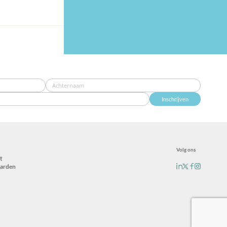
Inschrijven
Volg ons
t
arden