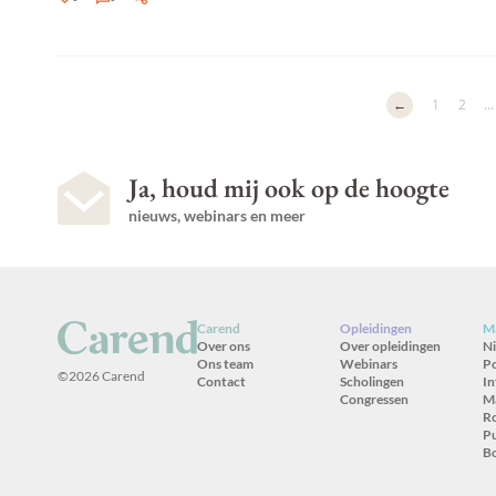
←
1
2
...
Ja, houd mij ook op de hoogte
nieuws, webinars en meer
Carend
Opleidingen
Ma
Over ons
Over opleidingen
N
Ons team
Webinars
P
©2026 Carend
Contact
Scholingen
In
Congressen
M
R
Pu
B