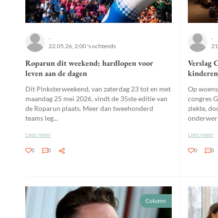
-
-
22.05.26, 2:00 's ochtends
21
Roparun dit weekend: hardlopen voor
Verslag 
leven aan de dagen
kinderen
Dit Pinksterweekend, van zaterdag 23 tot en met
Op woensd
maandag 25 mei 2026, vindt de 35ste editie van
congres G
de Roparun plaats. Meer dan tweehonderd
ziekte, d
teams leg...
onderwerp 
Lees meer
Lees meer
0
0
0
0
Column