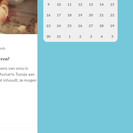
9
10
11
12
13
14
15
16
17
18
19
20
21
22
23
24
25
26
27
28
29
30
31
1
2
3
4
5
ends
eren?
wens van oma in
huisarts Toosje aan
at inhoudt, ze mogen