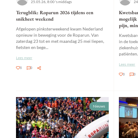
25.05.26, 8:00 's middags
24
Terugblik: Roparun 2026 tijdens een
Kwetsba
snikheet weekend
mogelijk
pijn, mi
Afgelopen pinksterweekend kwam Nederland
opnieuw in beweging voor de Roparun. Van
Kwetsbar
zaterdag 23 tot en met maandag 25 mei liepen,
in de toek
fietsten en bege...
ziekenhui
patiënten.
Lees meer
Lees meer
0
0
0
0
Nieuws