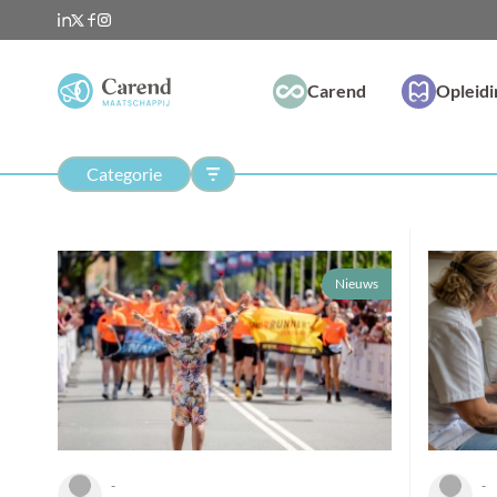
Carend
Opleid
Categorie
Nieuws
-
-