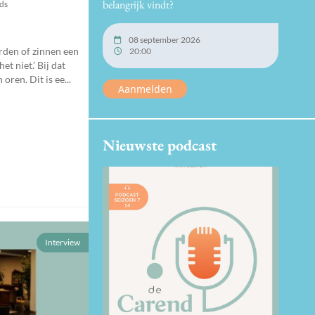
belangrijk vindt?
nds
08 september 2026
rden of zinnen een
20:00
et niet.’ Bij dat
oren. Dit is ee...
Aanmelden
Nieuwste podcast
Interview