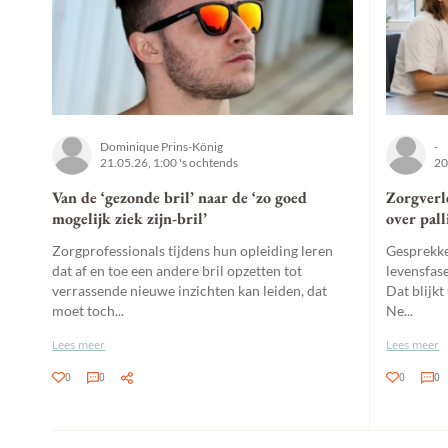
Dominique Prins-König
-
21.05.26, 1:00 's ochtends
20
Van de ‘gezonde bril’ naar de ‘zo goed
Zorgverl
mogelijk ziek zijn-bril’
over pall
Zorgprofessionals tijdens hun opleiding leren
Gesprekken
dat af en toe een andere bril opzetten tot
levensfas
verrassende nieuwe inzichten kan leiden, dat
Dat blijk
moet toch...
Ne...
Lees meer
Lees meer
0
0
0
0