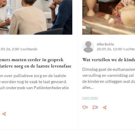
Afke Bohle
.05.26, 2:00 's ochtends
20.05.26, 12:00 's ocht
eners moeten eerder in gesprek
Wat vertellen we de kind
iatieve zorg en de laatste levensfase
Dinsdag gaat de euthanasie
vervulling en vanmiddag zal 
 over palliatieve zorg en de laatste
de kinderen uitleggen wat d
e worden nog te vaak te laat gevoerd.
alles...
t uit onderzoek van Patiëntenfederatie
Lees meer
0
0