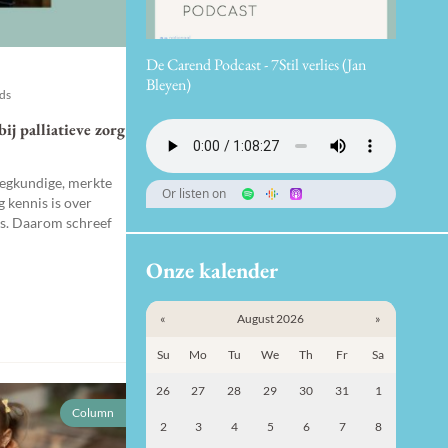
De Carend Podcast - 7Stil verlies (Jan
Bleyen)
nds
ij palliatieve zorg
eegkundige, merkte
Or listen on
g kennis is over
ms. Daarom schreef
Onze kalender
«
August 2026
»
Su
Mo
Tu
We
Th
Fr
Sa
26
27
28
29
30
31
1
Column
2
3
4
5
6
7
8