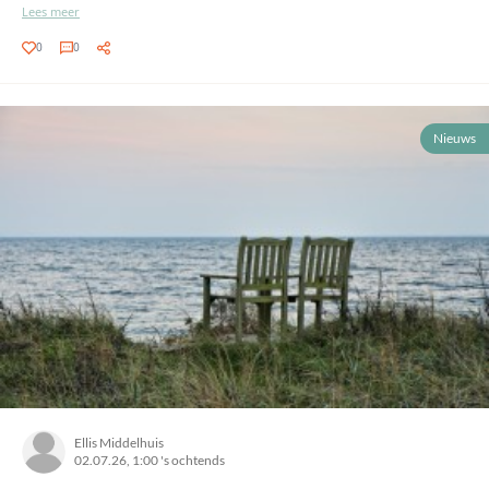
Lees meer
0
0
Nieuws
Ellis Middelhuis
02.07.26, 1:00 's ochtends