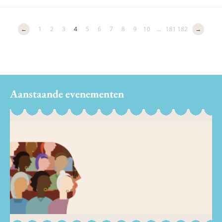
←
1
2
3
4
5
6
7
8
9
10
...
181
182
→
Aanstaande evenementen