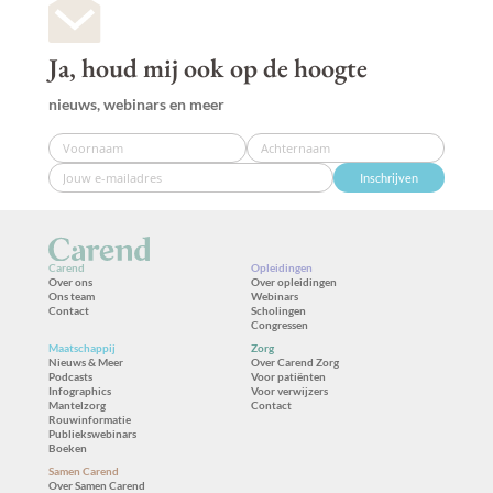
Ja, houd mij ook op de hoogte
nieuws, webinars en meer
Inschrijven
Carend
Opleidingen
Over ons
Over opleidingen
Ons team
Webinars
Contact
Scholingen
Congressen
Maatschappij
Zorg
Nieuws & Meer
Over Carend Zorg
Podcasts
Voor patiënten
Infographics
Voor verwijzers
Mantelzorg
Contact
Rouwinformatie
Publiekswebinars
Boeken
Samen Carend
Over Samen Carend