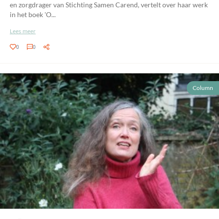
en zorgdrager van Stichting Samen Carend, vertelt over haar werk
in het boek 'O...
Lees meer
0
0
Column