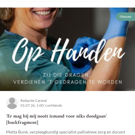
Nieuws
Redactie Carend
01.07.26, 1:00 's ochtends
'Er mag bij mij nooit iemand voor niks doodgaan'
[boekfragment]
Metta Bunk, verpleegkundig specialist palliatieve zorg en docent