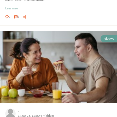
Lees meer
0
0
Nieuws
-
17.05.26, 12:00 's middags