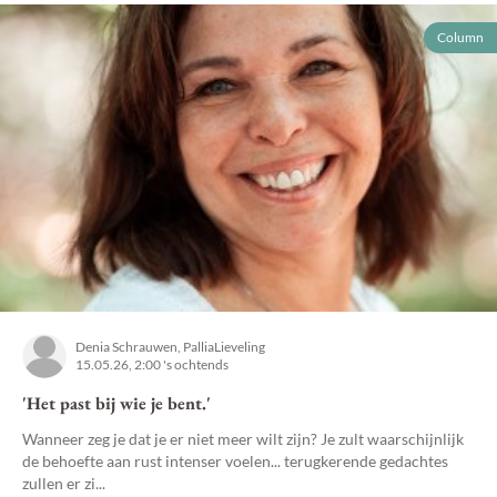
Column
Denia Schrauwen, PalliaLieveling
15.05.26, 2:00 's ochtends
'Het past bij wie je bent.'
Wanneer zeg je dat je er niet meer wilt zijn? Je zult waarschijnlijk
de behoefte aan rust intenser voelen... terugkerende gedachtes
zullen er zi...