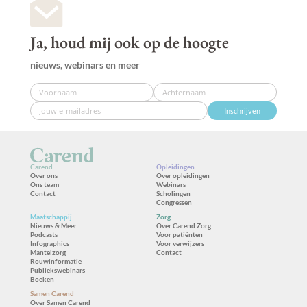
Ja, houd mij ook op de hoogte
nieuws, webinars en meer
Inschrijven
Carend
Opleidingen
Over ons
Over opleidingen
Ons team
Webinars
Contact
Scholingen
Congressen
Maatschappij
Zorg
Nieuws & Meer
Over Carend Zorg
Podcasts
Voor patiënten
Infographics
Voor verwijzers
Mantelzorg
Contact
Rouwinformatie
Publiekswebinars
Boeken
Samen Carend
Over Samen Carend