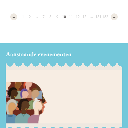
←
1
2
...
7
8
9
10
11
12
13
...
181
182
→
Aanstaande evenementen